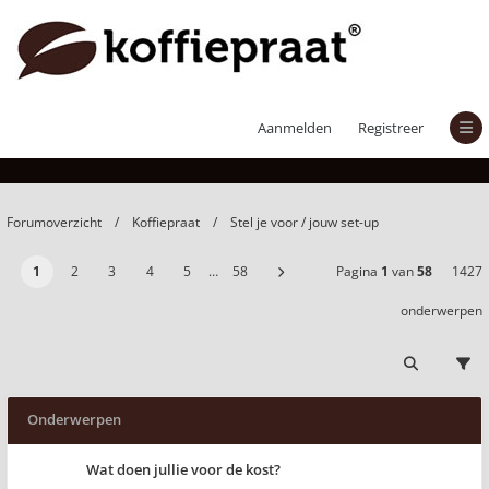
Stel je voor / jouw set-up
Aanmelden
Registreer
Forumoverzicht
Koffiepraat
Stel je voor / jouw set-up
1
2
3
4
5
…
58
Pagina
1
van
58
1427
onderwerpen
Onderwerpen
Wat doen jullie voor de kost?