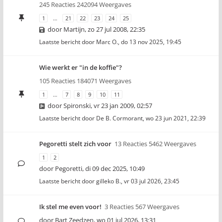
245 Reacties 242094 Weergaves
1
…
21
22
23
24
25
door
Martijn
,
zo 27 jul 2008, 22:35
Laatste bericht door
Marc O.
,
do 13 nov 2025, 19:45
Wie werkt er "in de koffie"?
105 Reacties 184071 Weergaves
1
…
7
8
9
10
11
door
Spironski
,
vr 23 jan 2009, 02:57
Laatste bericht door
De B. Cormorant
,
wo 23 jun 2021, 22:39
Pegoretti stelt zich voor
13 Reacties 5462 Weergaves
1
2
door
Pegoretti
,
di 09 dec 2025, 10:49
Laatste bericht door
gilleko B.
,
vr 03 jul 2026, 23:45
Ik stel me even voor!
3 Reacties 567 Weergaves
door
Bart Zeedzen
,
wo 01 jul 2026, 13:31