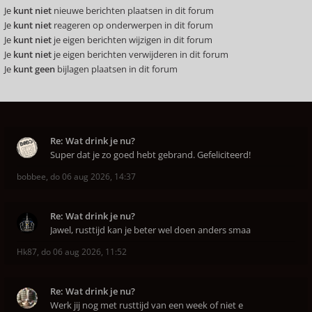
Je
kunt niet
nieuwe berichten plaatsen in dit forum
Je
kunt niet
reageren op onderwerpen in dit forum
Je
kunt niet
je eigen berichten wijzigen in dit forum
Je
kunt niet
je eigen berichten verwijderen in dit forum
Je
kunt geen
bijlagen plaatsen in dit forum
Re: Wat drink je nu?
Super dat je zo goed hebt gebrand. Gefeliciteerd!
bobbee
,
do 06 aug 2026, 14:37
Re: Wat drink je nu?
Jawel, rusttijd kan je beter wel doen anders smaa
Hk87
,
do 06 aug 2026, 11:52
Re: Wat drink je nu?
Werk jij nog met rusttijd van een week of niet e