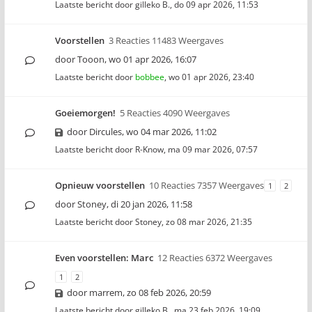
Laatste bericht door
gilleko B.
,
do 09 apr 2026, 11:53
Voorstellen
3 Reacties 11483 Weergaves
door
Tooon
,
wo 01 apr 2026, 16:07
Laatste bericht door
bobbee
,
wo 01 apr 2026, 23:40
Goeiemorgen!
5 Reacties 4090 Weergaves
door
Dircules
,
wo 04 mar 2026, 11:02
Laatste bericht door
R-Know
,
ma 09 mar 2026, 07:57
Opnieuw voorstellen
10 Reacties 7357 Weergaves
1
2
door
Stoney
,
di 20 jan 2026, 11:58
Laatste bericht door
Stoney
,
zo 08 mar 2026, 21:35
Even voorstellen: Marc
12 Reacties 6372 Weergaves
1
2
door
marrem
,
zo 08 feb 2026, 20:59
Laatste bericht door
gilleko B.
,
ma 23 feb 2026, 19:09