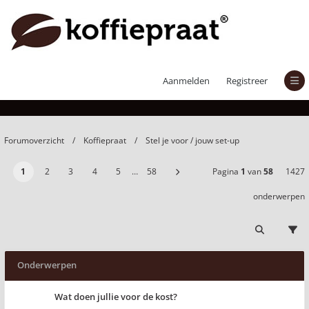
Stel je voor / jouw set-up
Aanmelden
Registreer
Forumoverzicht
Koffiepraat
Stel je voor / jouw set-up
1
2
3
4
5
…
58
Pagina
1
van
58
1427
onderwerpen
Onderwerpen
Wat doen jullie voor de kost?