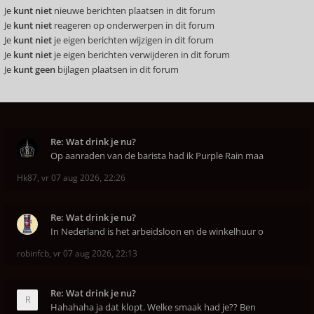
Je
kunt niet
nieuwe berichten plaatsen in dit forum
Je
kunt niet
reageren op onderwerpen in dit forum
Je
kunt niet
je eigen berichten wijzigen in dit forum
Je
kunt niet
je eigen berichten verwijderen in dit forum
Je
kunt geen
bijlagen plaatsen in dit forum
Re: Wat drink je nu?
Op aanraden van de barista had ik Purple Rain maa
Hk87
,
vr 07 aug 2026, 22:26
Re: Wat drink je nu?
In Nederland is het arbeidsloon en de winkelhuur o
robinfcb
,
vr 07 aug 2026, 22:13
Re: Wat drink je nu?
Hahahaha ja dat klopt. Welke smaak had je?? Ben