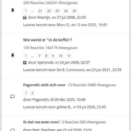
245 Reacties 242241 Weergaves
1
…
21
22
23
24
25
door
Martijn
,
zo 27 jul 2008, 22:35
Laatste bericht door
Marc O.
,
do 13 nov 2025, 19:45
Wie werkt er "in de koffie"?
105 Reacties 184175 Weergaves
1
…
7
8
9
10
11
door
Spironski
,
vr 23 jan 2009, 02:57
Laatste bericht door
De B. Cormorant
,
wo 23 jun 2021, 22:39
Pegoretti stelt zich voor
13 Reacties 5486 Weergaves
1
2
door
Pegoretti
,
di 09 dec 2025, 10:49
Laatste bericht door
gilleko B.
,
vr 03 jul 2026, 23:45
Ik stel me even voor!
3 Reacties 585 Weergaves
door
Bart Zeedzen
,
wo 01 jul 2026, 13:31