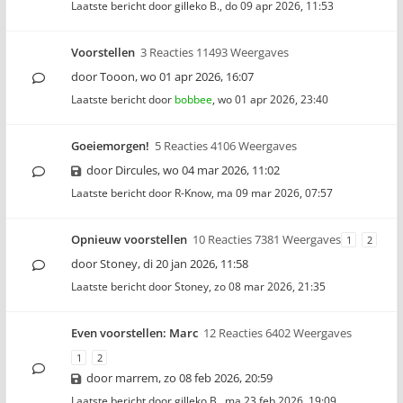
Laatste bericht door
gilleko B.
,
do 09 apr 2026, 11:53
Voorstellen
3 Reacties 11493 Weergaves
door
Tooon
,
wo 01 apr 2026, 16:07
Laatste bericht door
bobbee
,
wo 01 apr 2026, 23:40
Goeiemorgen!
5 Reacties 4106 Weergaves
door
Dircules
,
wo 04 mar 2026, 11:02
Laatste bericht door
R-Know
,
ma 09 mar 2026, 07:57
Opnieuw voorstellen
10 Reacties 7381 Weergaves
1
2
door
Stoney
,
di 20 jan 2026, 11:58
Laatste bericht door
Stoney
,
zo 08 mar 2026, 21:35
Even voorstellen: Marc
12 Reacties 6402 Weergaves
1
2
door
marrem
,
zo 08 feb 2026, 20:59
Laatste bericht door
gilleko B.
,
ma 23 feb 2026, 19:09