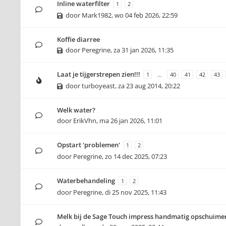
Inline waterfilter
1
2
door
Mark1982
,
wo 04 feb 2026, 22:59
Koffie diarree
door
Peregrine
,
za 31 jan 2026, 11:35
Laat je tijgerstrepen zien!!!
1
…
40
41
42
43
door
turboyeast
,
za 23 aug 2014, 20:22
Welk water?
door
ErikVhn
,
ma 26 jan 2026, 11:01
Opstart 'problemen'
1
2
door
Peregrine
,
zo 14 dec 2025, 07:23
Waterbehandeling
1
2
door
Peregrine
,
di 25 nov 2025, 11:43
Melk bij de Sage Touch impress handmatig opschuime