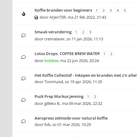
Koffie branden voor beginners
1
2
3
4
5
door
ArjenT5R
,
ma 21 feb 2022, 21:43
Smaak verandering
1
2
3
door
cremalaver
,
zo 11 jan 2026, 11:13
Lotus Drops. COFFEE BREW WATER
1
2
door
bobbee
,
ma 22 jun 2026, 20:24
Het Koffie Collectief - Inkopen en branden met z'n alle
door
TomHuis4
,
zo 19 apr 2026, 11:35
Puck Prep Markus Jenning
1
2
door
gilleko B.
,
ma 09 mar 2026, 22:32
Aeropress zetmode voor natural koffie
door
fob
,
zo 01 mar 2026, 10:29