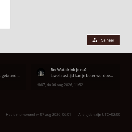
Ga naar
Re: Wat drink je nu?
Super dat je zo goed hebt gebrand. Gefeliciteerd!
Jawel, rusttijd kan je beter wel doen anders smaa
Hk87
,
do 06 aug 2026, 11:52
Het is momenteel vr 07 aug 2026, 06:01
Alle tijden zijn
UTC+02:00