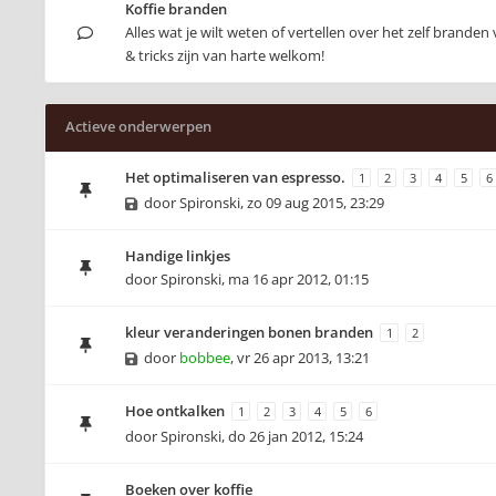
Koffie branden
Alles wat je wilt weten of vertellen over het zelf branden 
& tricks zijn van harte welkom!
Actieve onderwerpen
Het optimaliseren van espresso.
1
2
3
4
5
6
door
Spironski
,
zo 09 aug 2015, 23:29
Handige linkjes
door
Spironski
,
ma 16 apr 2012, 01:15
kleur veranderingen bonen branden
1
2
door
bobbee
,
vr 26 apr 2013, 13:21
Hoe ontkalken
1
2
3
4
5
6
door
Spironski
,
do 26 jan 2012, 15:24
Boeken over koffie