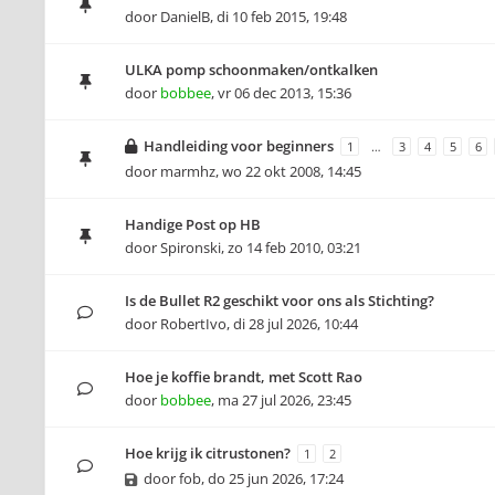
door
DanielB
,
di 10 feb 2015, 19:48
ULKA pomp schoonmaken/ontkalken
door
bobbee
,
vr 06 dec 2013, 15:36
Handleiding voor beginners
1
…
3
4
5
6
door
marmhz
,
wo 22 okt 2008, 14:45
Handige Post op HB
door
Spironski
,
zo 14 feb 2010, 03:21
Is de Bullet R2 geschikt voor ons als Stichting?
door
RobertIvo
,
di 28 jul 2026, 10:44
Hoe je koffie brandt, met Scott Rao
door
bobbee
,
ma 27 jul 2026, 23:45
Hoe krijg ik citrustonen?
1
2
door
fob
,
do 25 jun 2026, 17:24