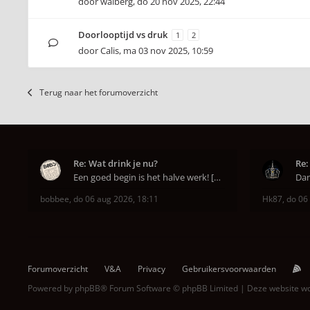
door
walberg
,
do 20 nov 2025, 22:44
Doorlooptijd vs druk
1
2
door
Calis
,
ma 03 nov 2025, 10:59
Terug naar het forumoverzicht
Re: Wat drink je nu?
Re:
Een goed begin is het halve werk! [emoji6]
bobbee
,
do 06 aug 2026, 18:11
Hk87
,
do 06
Forumoverzicht
V&A
Privacy
Gebruikersvoorwaarden
Powered by
phpBB
® Forum Software © phpBB Limited | Deze website 