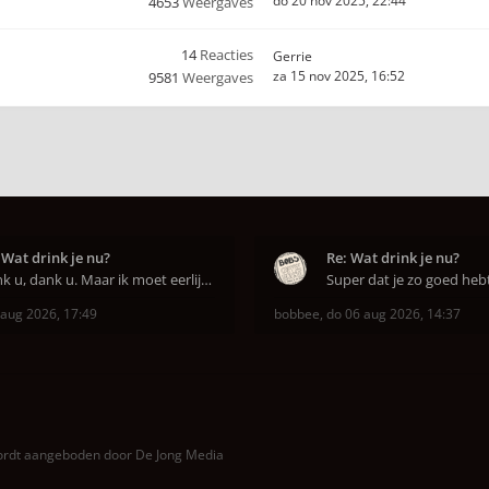
do 20 nov 2025, 22:44
4653
Weergaves
14
Reacties
Gerrie
za 15 nov 2025, 16:52
9581
Weergaves
 Wat drink je nu?
Re: Wat drink je nu?
Dank u, dank u. Maar ik moet eerlijk bekennen da
 aug 2026, 17:49
bobbee
,
do 06 aug 2026, 14:37
wordt aangeboden door
De Jong Media