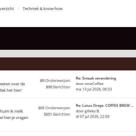
erzicht
Techniek & know-how
Re: Smaak verandering
89
Onderwerpen
 weten over de
door
omeCoffee
899
Berichten
ma 13 jul 2026, 06:53
ek het hier!
Re: Lotus Drops. COFFEE BREW …
365
Onderwerpen
chuim ik melk
door
gilleko B.
5651
Berichten
di 07 jul 2026, 22:50
l hier je vragen