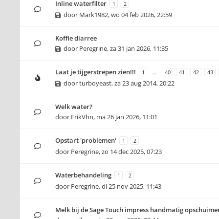
Inline waterfilter
1
2
door
Mark1982
,
wo 04 feb 2026, 22:59
Koffie diarree
door
Peregrine
,
za 31 jan 2026, 11:35
Laat je tijgerstrepen zien!!!
1
…
40
41
42
43
door
turboyeast
,
za 23 aug 2014, 20:22
Welk water?
door
ErikVhn
,
ma 26 jan 2026, 11:01
Opstart 'problemen'
1
2
door
Peregrine
,
zo 14 dec 2025, 07:23
Waterbehandeling
1
2
door
Peregrine
,
di 25 nov 2025, 11:43
Melk bij de Sage Touch impress handmatig opschuime