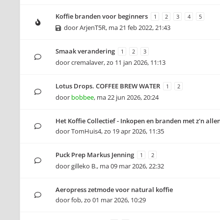
Koffie branden voor beginners
1
2
3
4
5
door
ArjenT5R
,
ma 21 feb 2022, 21:43
Smaak verandering
1
2
3
door
cremalaver
,
zo 11 jan 2026, 11:13
Lotus Drops. COFFEE BREW WATER
1
2
door
bobbee
,
ma 22 jun 2026, 20:24
Het Koffie Collectief - Inkopen en branden met z'n alle
door
TomHuis4
,
zo 19 apr 2026, 11:35
Puck Prep Markus Jenning
1
2
door
gilleko B.
,
ma 09 mar 2026, 22:32
Aeropress zetmode voor natural koffie
door
fob
,
zo 01 mar 2026, 10:29