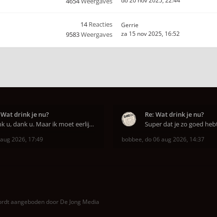
do 20 nov 2025, 22:44
4654
Weergaves
14
Reacties
Gerrie
za 15 nov 2025, 16:52
9583
Weergaves
 Wat drink je nu?
Re: Wat drink je nu?
Dank u, dank u. Maar ik moet eerlijk bekennen da
 aug 2026, 17:49
bobbee
,
do 06 aug 2026, 14:37
wordt aangeboden door
De Jong Media