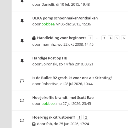
door
DanielB
,
di 10 feb 2015, 19:48
ULKA pomp schoonmaken/ontkalken
door
bobbee
,
vr 06 dec 2013, 15:36
Handleiding voor beginners
1
…
3
4
5
6
door
marmhz
,
wo 22 okt 2008, 14:45
Handige Post op HB
door
Spironski
,
zo 14 feb 2010, 03:21
Is de Bullet R2 geschikt voor ons als Stichting?
door
RobertIvo
,
di 28 jul 2026, 10:44
Hoe je koffie brandt, met Scott Rao
door
bobbee
,
ma 27 jul 2026, 23:45
Hoe krijg ik citrustonen?
1
2
door
fob
,
do 25 jun 2026, 17:24