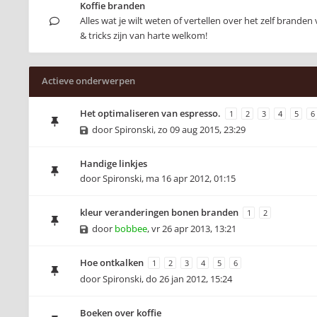
Koffie branden
Alles wat je wilt weten of vertellen over het zelf branden 
& tricks zijn van harte welkom!
Actieve onderwerpen
Het optimaliseren van espresso.
1
2
3
4
5
6
door
Spironski
,
zo 09 aug 2015, 23:29
Handige linkjes
door
Spironski
,
ma 16 apr 2012, 01:15
kleur veranderingen bonen branden
1
2
door
bobbee
,
vr 26 apr 2013, 13:21
Hoe ontkalken
1
2
3
4
5
6
door
Spironski
,
do 26 jan 2012, 15:24
Boeken over koffie