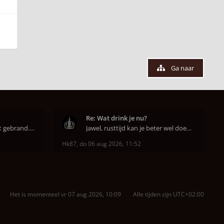
Ga naar
Re: Wat drink je nu?
Super dat je zo goed hebt gebrand. Gefeliciteerd!
Jawel, rusttijd kan je beter wel doen anders smaa
Hk87
,
do 06 aug 2026, 11:52
Het is momenteel vr 07 aug 2026, 10:09
Alle tijden zijn
UTC+02:00