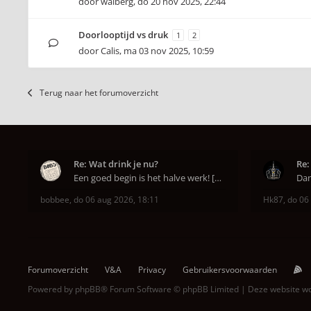
door
walberg
,
do 20 nov 2025, 22:44
Doorlooptijd vs druk
1
2
door
Calis
,
ma 03 nov 2025, 10:59
Terug naar het forumoverzicht
Re: Wat drink je nu?
Re:
Een goed begin is het halve werk! [emoji6]
bobbee
,
do 06 aug 2026, 18:11
Hk87
,
do 06
Forumoverzicht
V&A
Privacy
Gebruikersvoorwaarden
Powered by
phpBB
® Forum Software © phpBB Limited | Deze website 