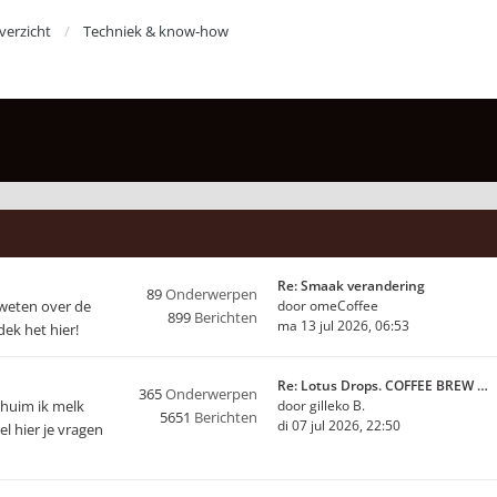
erzicht
Techniek & know-how
Re: Smaak verandering
89
Onderwerpen
 weten over de
door
omeCoffee
899
Berichten
ma 13 jul 2026, 06:53
ek het hier!
Re: Lotus Drops. COFFEE BREW …
365
Onderwerpen
chuim ik melk
door
gilleko B.
5651
Berichten
di 07 jul 2026, 22:50
l hier je vragen