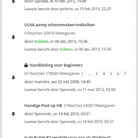
door
DanielB
,
di 10 feb 2015, 19:48
Laatste bericht door
pichichi
,
zo 15 feb 2015, 22:25
ULKA pomp schoonmaken/ontkalken
0 Reacties 20416 Weergaves
door
bobbee
,
vr 06 dec 2013, 15:36
Laatste bericht door
bobbee
,
vr 06 dec 2013, 15:36
Handleiding voor beginners
67 Reacties 178565 Weergaves
1
…
3
4
5
6
7
door
marmhz
,
wo 22 okt 2008, 14:45
Laatste bericht door
Spironski
,
zo 11 mar 2012, 03:50
Handige Post op HB
0 Reacties 24287 Weergaves
door
Spironski
,
zo 14 feb 2010, 03:21
Laatste bericht door
Spironski
,
zo 14 feb 2010, 03:21
Is de Bullet R2 geschikt voor ons als Stichting?