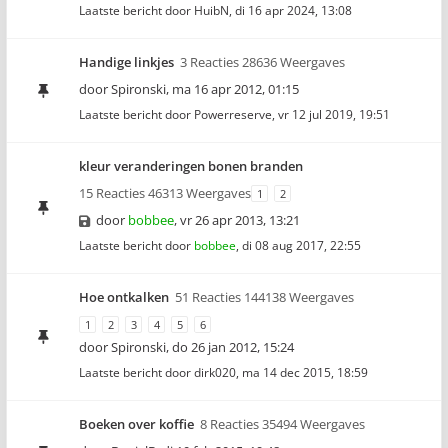
Laatste bericht door
HuibN
,
di 16 apr 2024, 13:08
Handige linkjes
3 Reacties 28636 Weergaves
door
Spironski
,
ma 16 apr 2012, 01:15
Laatste bericht door
Powerreserve
,
vr 12 jul 2019, 19:51
kleur veranderingen bonen branden
15 Reacties 46313 Weergaves
1
2
door
bobbee
,
vr 26 apr 2013, 13:21
Laatste bericht door
bobbee
,
di 08 aug 2017, 22:55
Hoe ontkalken
51 Reacties 144138 Weergaves
1
2
3
4
5
6
door
Spironski
,
do 26 jan 2012, 15:24
Laatste bericht door
dirk020
,
ma 14 dec 2015, 18:59
Boeken over koffie
8 Reacties 35494 Weergaves