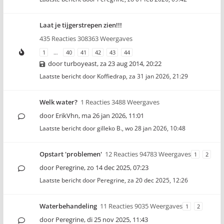
Laat je tijgerstrepen zien!!!
435 Reacties 308363 Weergaves
1
…
40
41
42
43
44
door
turboyeast
,
za 23 aug 2014, 20:22
Laatste bericht door
Koffiedrap
,
za 31 jan 2026, 21:29
Welk water?
1 Reacties 3488 Weergaves
door
ErikVhn
,
ma 26 jan 2026, 11:01
Laatste bericht door
gilleko B.
,
wo 28 jan 2026, 10:48
Opstart 'problemen'
12 Reacties 94783 Weergaves
1
2
door
Peregrine
,
zo 14 dec 2025, 07:23
Laatste bericht door
Peregrine
,
za 20 dec 2025, 12:26
Waterbehandeling
11 Reacties 9035 Weergaves
1
2
door
Peregrine
,
di 25 nov 2025, 11:43