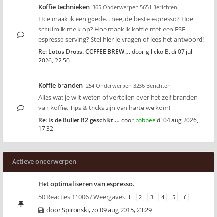
Koffie technieken
365 Onderwerpen 5651 Berichten
Hoe maak ik een goede... nee, de beste espresso? Hoe
schuim ik melk op? Hoe maak ik koffie met een ESE
espresso serving? Stel hier je vragen of lees het antwoord!
Re: Lotus Drops. COFFEE BREW …
door
gilleko B.
di 07 jul
2026, 22:50
Koffie branden
254 Onderwerpen 3236 Berichten
Alles wat je wilt weten of vertellen over het zelf branden
van koffie. Tips & tricks zijn van harte welkom!
Re: Is de Bullet R2 geschikt …
door
bobbee
di 04 aug 2026,
17:32
Actieve onderwerpen
Het optimaliseren van espresso.
50 Reacties 110067 Weergaves
1
2
3
4
5
6
door
Spironski
,
zo 09 aug 2015, 23:29