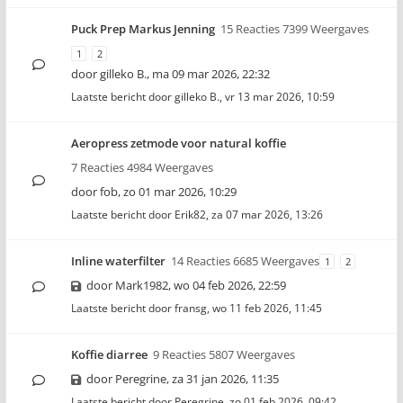
Puck Prep Markus Jenning
15 Reacties 7399 Weergaves
1
2
door
gilleko B.
,
ma 09 mar 2026, 22:32
Laatste bericht door
gilleko B.
,
vr 13 mar 2026, 10:59
Aeropress zetmode voor natural koffie
7 Reacties 4984 Weergaves
door
fob
,
zo 01 mar 2026, 10:29
Laatste bericht door
Erik82
,
za 07 mar 2026, 13:26
Inline waterfilter
14 Reacties 6685 Weergaves
1
2
door
Mark1982
,
wo 04 feb 2026, 22:59
Laatste bericht door
fransg
,
wo 11 feb 2026, 11:45
Koffie diarree
9 Reacties 5807 Weergaves
door
Peregrine
,
za 31 jan 2026, 11:35
Laatste bericht door
Peregrine
,
zo 01 feb 2026, 09:42