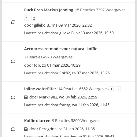
Puck Prep Markus Jenning
15 Reacties 7392 Weergaves
1
2
door
gilleko B.
,
ma 09 mar 2026, 22:32
Laatste bericht door
gilleko B.
,
vr 13 mar 2026, 10:59
Aeropress zetmode voor natural koffie
7 Reacties 4970 Weergaves
door
fob
,
zo 01 mar 2026, 10:29
Laatste bericht door
Erik82
,
za 07 mar 2026, 13:26
Inline waterfilter
14 Reacties 6652 Weergaves
1
2
door
Mark1982
,
wo 04 feb 2026, 22:59
Laatste bericht door
fransg
,
wo 11 feb 2026, 11:45
Koffie diarree
9 Reacties 5800 Weergaves
door
Peregrine
,
za 31 jan 2026, 11:35
Laatste bericht door
Peregrine
,
zo 01 feb 2026, 09:42