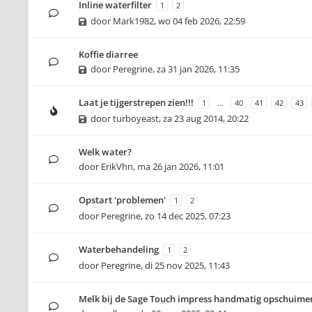
Inline waterfilter
1
2
door
Mark1982
,
wo 04 feb 2026, 22:59
Koffie diarree
door
Peregrine
,
za 31 jan 2026, 11:35
Laat je tijgerstrepen zien!!!
1
…
40
41
42
43
door
turboyeast
,
za 23 aug 2014, 20:22
Welk water?
door
ErikVhn
,
ma 26 jan 2026, 11:01
Opstart 'problemen'
1
2
door
Peregrine
,
zo 14 dec 2025, 07:23
Waterbehandeling
1
2
door
Peregrine
,
di 25 nov 2025, 11:43
Melk bij de Sage Touch impress handmatig opschuime