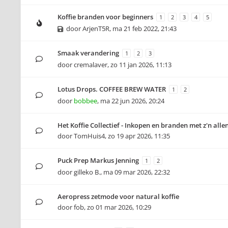
Koffie branden voor beginners
1
2
3
4
5
door
ArjenT5R
,
ma 21 feb 2022, 21:43
Smaak verandering
1
2
3
door
cremalaver
,
zo 11 jan 2026, 11:13
Lotus Drops. COFFEE BREW WATER
1
2
door
bobbee
,
ma 22 jun 2026, 20:24
Het Koffie Collectief - Inkopen en branden met z'n alle
door
TomHuis4
,
zo 19 apr 2026, 11:35
Puck Prep Markus Jenning
1
2
door
gilleko B.
,
ma 09 mar 2026, 22:32
Aeropress zetmode voor natural koffie
door
fob
,
zo 01 mar 2026, 10:29