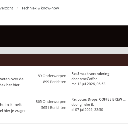
erzicht
Techniek & know-how
Re: Smaak verandering
89
Onderwerpen
 weten over de
door
omeCoffee
899
Berichten
ma 13 jul 2026, 06:53
ek het hier!
Re: Lotus Drops. COFFEE BREW …
365
Onderwerpen
chuim ik melk
door
gilleko B.
5651
Berichten
di 07 jul 2026, 22:50
l hier je vragen