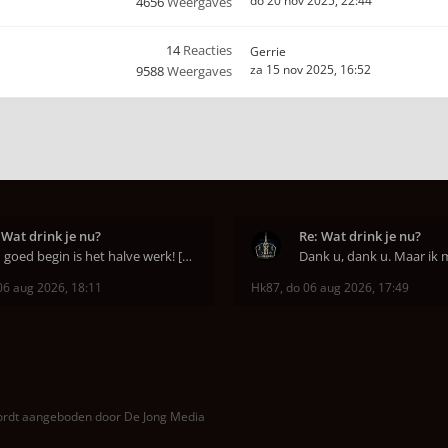
do 20 nov 2025, 22:44
4656
Weergaves
14
Reacties
Gerrie
za 15 nov 2025, 16:52
9588
Weergaves
 Wat drink je nu?
Re: Wat drink je nu?
Een goed begin is het halve werk! [emoji6]
06 aug 2026, 18:11
Hk87
,
do 06 aug 2026, 17:49
wordt aangeboden door
De Jong Media