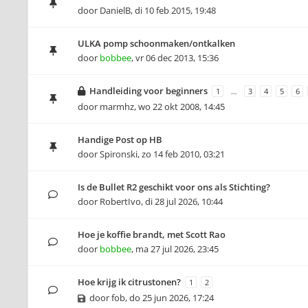
door
DanielB
,
di 10 feb 2015, 19:48
ULKA pomp schoonmaken/ontkalken
door
bobbee
,
vr 06 dec 2013, 15:36
Handleiding voor beginners
1
…
3
4
5
6
door
marmhz
,
wo 22 okt 2008, 14:45
Handige Post op HB
door
Spironski
,
zo 14 feb 2010, 03:21
Is de Bullet R2 geschikt voor ons als Stichting?
door
RobertIvo
,
di 28 jul 2026, 10:44
Hoe je koffie brandt, met Scott Rao
door
bobbee
,
ma 27 jul 2026, 23:45
Hoe krijg ik citrustonen?
1
2
door
fob
,
do 25 jun 2026, 17:24