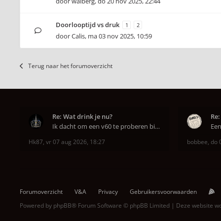
door
walberg
,
do 20 nov 2025, 22:44
Doorlooptijd vs druk
1
2
door
Calis
,
ma 03 nov 2025, 10:59
Terug naar het forumoverzicht
Re: Wat drink je nu?
Re:
Ik dacht om een v60 te proberen bij DAK in Amsterd
Hk87
,
vr 07 aug 2026, 18:27
bobbee
,
do 
Forumoverzicht
V&A
Privacy
Gebruikersvoorwaarden
Powered by
phpBB
® Forum Software © phpBB Limited | Deze website 