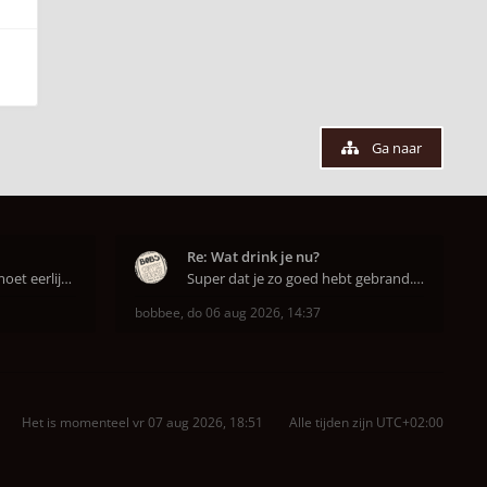
Ga naar
Re: Wat drink je nu?
Dank u, dank u. Maar ik moet eerlijk bekennen da
Super dat je zo goed hebt gebrand. Gefeliciteerd!
bobbee
,
do 06 aug 2026, 14:37
Het is momenteel vr 07 aug 2026, 18:51
Alle tijden zijn
UTC+02:00