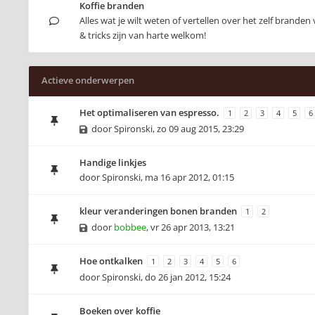
Koffie branden
Alles wat je wilt weten of vertellen over het zelf branden 
& tricks zijn van harte welkom!
Actieve onderwerpen
Het optimaliseren van espresso.
1
2
3
4
5
6
door
Spironski
,
zo 09 aug 2015, 23:29
Handige linkjes
door
Spironski
,
ma 16 apr 2012, 01:15
kleur veranderingen bonen branden
1
2
door
bobbee
,
vr 26 apr 2013, 13:21
Hoe ontkalken
1
2
3
4
5
6
door
Spironski
,
do 26 jan 2012, 15:24
Boeken over koffie