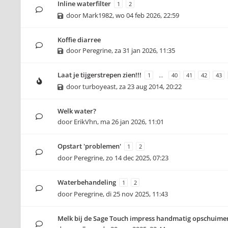
Inline waterfilter
1
2
door
Mark1982
,
wo 04 feb 2026, 22:59
Koffie diarree
door
Peregrine
,
za 31 jan 2026, 11:35
Laat je tijgerstrepen zien!!!
1
…
40
41
42
43
door
turboyeast
,
za 23 aug 2014, 20:22
Welk water?
door
ErikVhn
,
ma 26 jan 2026, 11:01
Opstart 'problemen'
1
2
door
Peregrine
,
zo 14 dec 2025, 07:23
Waterbehandeling
1
2
door
Peregrine
,
di 25 nov 2025, 11:43
Melk bij de Sage Touch impress handmatig opschuime