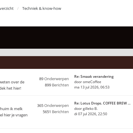
erzicht
Techniek & know-how
Re: Smaak verandering
89
Onderwerpen
 weten over de
door
omeCoffee
899
Berichten
ma 13 jul 2026, 06:53
ek het hier!
Re: Lotus Drops. COFFEE BREW …
365
Onderwerpen
chuim ik melk
door
gilleko B.
5651
Berichten
di 07 jul 2026, 22:50
l hier je vragen