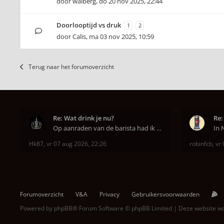
door
walberg
,
do 20 nov 2025, 22:44
Doorlooptijd vs druk
1
2
door
Calis
,
ma 03 nov 2025, 10:59
Terug naar het forumoverzicht
Re: Wat drink je nu?
Re:
Op aanraden van de barista had ik Purple Rain maa
Hk87
,
vr 07 aug 2026, 22:26
robinfcb
,
vr 
Forumoverzicht
V&A
Privacy
Gebruikersvoorwaarden
Powered by
phpBB
® Forum Software © phpBB Limited | Deze website 