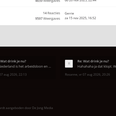
do 20 nov 2025, 22:44
4659
Weergaves
14
Reacties
Gerrie
za 15 nov 2025, 16:52
9597
Weergaves
 Wat drink je nu?
Re: Wat drink je nu?
In Nederland is het arbeidsloon en de winkelhuur o
07 aug 2026, 22:13
Rosanne
,
vr 07 aug 2026, 20:26
wordt aangeboden door
De Jong Media