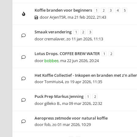
Koffie branden voor beginners
1
2
3
4
5
door
ArjenT5R
,
ma 21 feb 2022, 21:43
Smaak verandering
1
2
3
door
cremalaver
,
zo 11 jan 2026, 11:13
Lotus Drops. COFFEE BREW WATER
1
2
door
bobbee
,
ma 22 jun 2026, 20:24
Het Koffie Collectief - Inkopen en branden met z'n alle
door
TomHuis4
,
zo 19 apr 2026, 11:35
Puck Prep Markus Jenning
1
2
door
gilleko B.
,
ma 09 mar 2026, 22:32
Aeropress zetmode voor natural koffie
door
fob
,
zo 01 mar 2026, 10:29