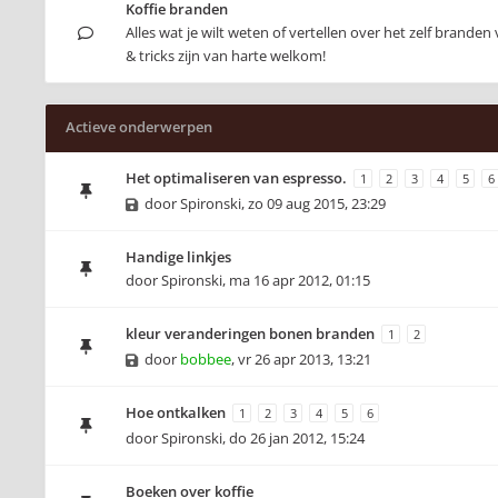
Koffie branden
Alles wat je wilt weten of vertellen over het zelf branden 
& tricks zijn van harte welkom!
Actieve onderwerpen
Het optimaliseren van espresso.
1
2
3
4
5
6
door
Spironski
,
zo 09 aug 2015, 23:29
Handige linkjes
door
Spironski
,
ma 16 apr 2012, 01:15
kleur veranderingen bonen branden
1
2
door
bobbee
,
vr 26 apr 2013, 13:21
Hoe ontkalken
1
2
3
4
5
6
door
Spironski
,
do 26 jan 2012, 15:24
Boeken over koffie