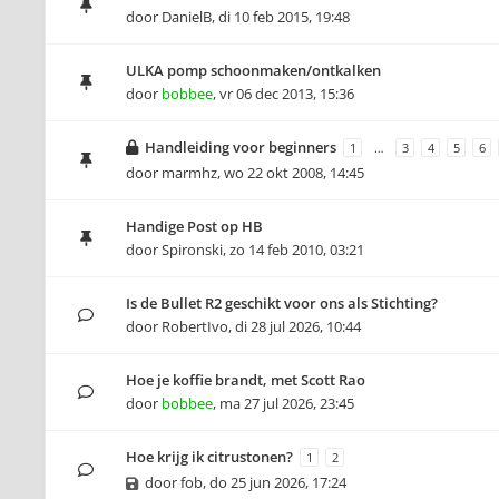
door
DanielB
,
di 10 feb 2015, 19:48
ULKA pomp schoonmaken/ontkalken
door
bobbee
,
vr 06 dec 2013, 15:36
Handleiding voor beginners
1
…
3
4
5
6
door
marmhz
,
wo 22 okt 2008, 14:45
Handige Post op HB
door
Spironski
,
zo 14 feb 2010, 03:21
Is de Bullet R2 geschikt voor ons als Stichting?
door
RobertIvo
,
di 28 jul 2026, 10:44
Hoe je koffie brandt, met Scott Rao
door
bobbee
,
ma 27 jul 2026, 23:45
Hoe krijg ik citrustonen?
1
2
door
fob
,
do 25 jun 2026, 17:24