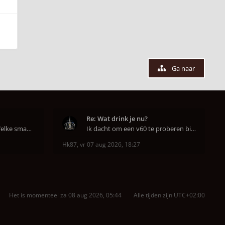
Ga naar
Re: Wat drink je nu?
Hahahaha ja dat klopt. Welke smaak had je?? Ben
Ik dacht om een v60 te proberen bij DAK in Amsterd
Hk87
,
vr 07 aug 2026, 18:27
Het is momenteel za 08 aug 2026, 05:44
Alle tijden zijn
UTC+02:00