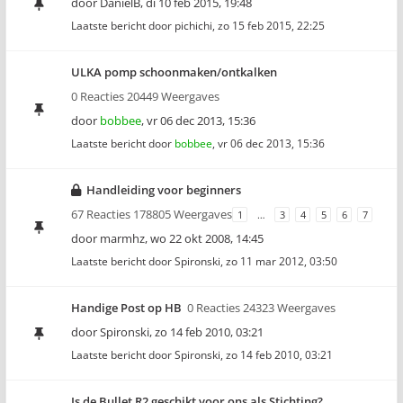
door
DanielB
,
di 10 feb 2015, 19:48
Laatste bericht door
pichichi
,
zo 15 feb 2015, 22:25
ULKA pomp schoonmaken/ontkalken
0 Reacties 20449 Weergaves
door
bobbee
,
vr 06 dec 2013, 15:36
Laatste bericht door
bobbee
,
vr 06 dec 2013, 15:36
Handleiding voor beginners
67 Reacties 178805 Weergaves
1
…
3
4
5
6
7
door
marmhz
,
wo 22 okt 2008, 14:45
Laatste bericht door
Spironski
,
zo 11 mar 2012, 03:50
Handige Post op HB
0 Reacties 24323 Weergaves
door
Spironski
,
zo 14 feb 2010, 03:21
Laatste bericht door
Spironski
,
zo 14 feb 2010, 03:21
Is de Bullet R2 geschikt voor ons als Stichting?