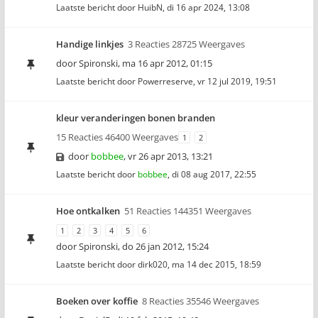
Laatste bericht door
HuibN
,
di 16 apr 2024, 13:08
Handige linkjes
3 Reacties 28725 Weergaves
door
Spironski
,
ma 16 apr 2012, 01:15
Laatste bericht door
Powerreserve
,
vr 12 jul 2019, 19:51
kleur veranderingen bonen branden
15 Reacties 46400 Weergaves
1
2
door
bobbee
,
vr 26 apr 2013, 13:21
Laatste bericht door
bobbee
,
di 08 aug 2017, 22:55
Hoe ontkalken
51 Reacties 144351 Weergaves
1
2
3
4
5
6
door
Spironski
,
do 26 jan 2012, 15:24
Laatste bericht door
dirk020
,
ma 14 dec 2015, 18:59
Boeken over koffie
8 Reacties 35546 Weergaves