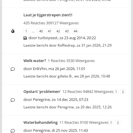
Laat je tijgerstrepen zien!!!
435 Reacties 309127 Weergaves
1
…
40
41
42
43
44
door
turboyeast
,
za 23 aug 2014, 20:22
Laatste bericht door
Koffiedrap
,
za 31 jan 2026, 21:29
Welk water?
1 Reacties 3530 Weergaves
door
ErikVhn
,
ma 26 jan 2026, 11:01
Laatste bericht door
gilleko B.
,
wo 28 jan 2026, 10:48
Opstart 'problemen'
12 Reacties 94842 Weergaves
1
2
door
Peregrine
,
zo 14 dec 2025, 07:23
Laatste bericht door
Peregrine
,
za 20 dec 2025, 12:26
Waterbehandeling
11 Reacties 9100 Weergaves
1
2
door
Peregrine
,
di 25 nov 2025, 11:43