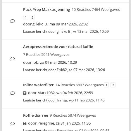
Puck Prep Markus Jenning
15 Reacties 7464 Weergaves
1
2
door
gilleko B.
,
ma 09 mar 2026, 22:32
Laatste bericht door
gilleko B.
,
vr 13 mar 2026, 10:59
Aeropress zetmode voor natural koffie
7 Reacties 5041 Weergaves
door
fob
,
zo 01 mar 2026, 10:29
Laatste bericht door
Erik82
,
za 07 mar 2026, 13:26
Inline waterfilter
14 Reacties 6807 Weergaves
1
2
door
Mark1982
,
wo 04 feb 2026, 22:59
Laatste bericht door
fransg
,
wo 11 feb 2026, 11:45
Koffie diarree
9 Reacties 5874 Weergaves
door
Peregrine
,
za 31 jan 2026, 11:35
Laatste bericht door
Peregrine
,
zo 01 feb 2026, 09:42