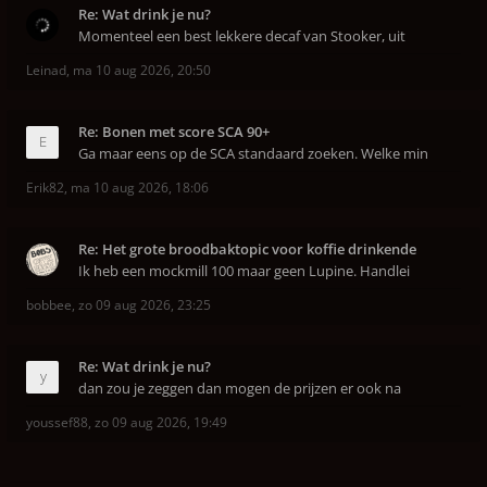
Re: Wat drink je nu?
Momenteel een best lekkere decaf van Stooker, uit
Leinad
,
ma 10 aug 2026, 20:50
Re: Bonen met score SCA 90+
Ga maar eens op de SCA standaard zoeken. Welke min
Erik82
,
ma 10 aug 2026, 18:06
Re: Het grote broodbaktopic voor koffie drinkende
Ik heb een mockmill 100 maar geen Lupine. Handlei
bobbee
,
zo 09 aug 2026, 23:25
Re: Wat drink je nu?
dan zou je zeggen dan mogen de prijzen er ook na
youssef88
,
zo 09 aug 2026, 19:49