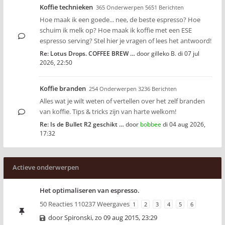
Koffie technieken
365 Onderwerpen 5651 Berichten
Hoe maak ik een goede... nee, de beste espresso? Hoe
schuim ik melk op? Hoe maak ik koffie met een ESE
espresso serving? Stel hier je vragen of lees het antwoord!
Re: Lotus Drops. COFFEE BREW …
door
gilleko B.
di 07 jul
2026, 22:50
Koffie branden
254 Onderwerpen 3236 Berichten
Alles wat je wilt weten of vertellen over het zelf branden
van koffie. Tips & tricks zijn van harte welkom!
Re: Is de Bullet R2 geschikt …
door
bobbee
di 04 aug 2026,
17:32
Actieve onderwerpen
Het optimaliseren van espresso.
50 Reacties 110237 Weergaves
1
2
3
4
5
6
door
Spironski
,
zo 09 aug 2015, 23:29