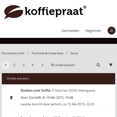
Varia
Aanmelden
Registreer
Forumoverzicht
Techniek & know-how
Varia
1
2
3
4
89 onderwerpen
Onderwerpen
Boeken over koffie
8 Reacties 35502 Weergaves
door
DanielB
,
di 10 feb 2015, 19:48
Laatste bericht door
pichichi
,
zo 15 feb 2015, 22:25