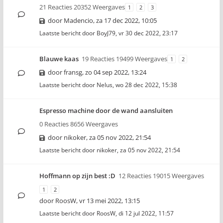
21 Reacties 20352 Weergaves
1
2
3
door
Madencio
,
za 17 dec 2022, 10:05
Laatste bericht door
BoyJ79
,
vr 30 dec 2022, 23:17
Blauwe kaas
19 Reacties 19499 Weergaves
1
2
door
fransg
,
zo 04 sep 2022, 13:24
Laatste bericht door
Nelus
,
wo 28 dec 2022, 15:38
Espresso machine door de wand aansluiten
0 Reacties 8656 Weergaves
door
nikoker
,
za 05 nov 2022, 21:54
Laatste bericht door
nikoker
,
za 05 nov 2022, 21:54
Hoffmann op zijn best :D
12 Reacties 19015 Weergaves
1
2
door
RoosW
,
vr 13 mei 2022, 13:15
Laatste bericht door
RoosW
,
di 12 jul 2022, 11:57