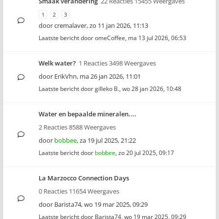
Smaak verandering
22 Reacties 15455 Weergaves
1
2
3
door
cremalaver
,
zo 11 jan 2026, 11:13
Laatste bericht door
omeCoffee
,
ma 13 jul 2026, 06:53
Welk water?
1 Reacties 3498 Weergaves
door
ErikVhn
,
ma 26 jan 2026, 11:01
Laatste bericht door
gilleko B.
,
wo 28 jan 2026, 10:48
Water en bepaalde mineralen....
2 Reacties 8588 Weergaves
door
bobbee
,
za 19 jul 2025, 21:22
Laatste bericht door
bobbee
,
zo 20 jul 2025, 09:17
La Marzocco Connection Days
0 Reacties 11654 Weergaves
door
Barista74
,
wo 19 mar 2025, 09:29
Laatste bericht door
Barista74
,
wo 19 mar 2025, 09:29