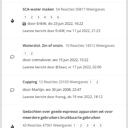
SCA-water maken
54 Reacties 50817 Weergaves
1
2
3
4
5
6
door
ErikW
,
do 23 jun 2022, 16:22
Laatste bericht door
ErikW
,
ma 11 jul 2022, 21:23
Waterslot. Zin of onzin.
10 Reacties 14512 Weergaves
1
2
door
cremalover
,
wo 15 jun 2022, 15:22
Laatste bericht door
@3aan
,
vr 17 jun 2022, 02:00
Cupping
12 Reacties 23103 Weergaves
1
2
door
Martijn
,
wo 30 jan 2008, 22:47
Laatste bericht door
fransg
,
do 19 mei 2022, 18:12
Gedachten over goede espresso apparaten set voor
meerdere gebruikers bruikbaarte gebruiken
43 Reacties 47561 Weergaves
1
2
3
4
5