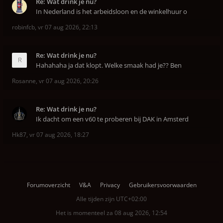
Re: Wat drink je nu?
In Nederland is het arbeidsloon en de winkelhuur o
robinfcb
,
vr 07 aug 2026, 22:13
Re: Wat drink je nu?
Hahahaha ja dat klopt. Welke smaak had je?? Ben
Rosanne
,
vr 07 aug 2026, 20:26
Re: Wat drink je nu?
Ik dacht om een v60 te proberen bij DAK in Amsterd
Hk87
,
vr 07 aug 2026, 18:27
Forumoverzicht
V&A
Privacy
Gebruikersvoorwaarden
Alle tijden zijn
UTC+02:00
Het is momenteel za 08 aug 2026, 12:54