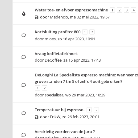
Water toe- en afvoer espressomachine
1
2
3
4
door
Madencio
,
ma 02 mei 2022, 19:57
Kortsluiting profitec 800
1
2
door
mloes
,
zo 16 apr 2023, 10:01
Vraag koffietafel/hoek
door
DeCoffee
,
za 15 apr 2023, 17:43
DeLonghi La Specialista espresso machine: wanneer zo
grove standen 7 tm 5 of zelfs 4 ooit gebruiken?
1
2
door
specialista
,
wo 29 mar 2023, 10:29
Temperatuur bij espresso.
1
2
door
ErikW
,
zo 26 feb 2023, 20:01
Verdrieitg worden van de Jura ?