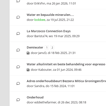
door
ErikVhn
,
ma 26 jan 2026, 11:01
Water en bepaalde mineralen....
door
bobbee
,
za 19 jul 2025, 21:22
La Marzocco Connection Days
door
Barista74
,
wo 19 mar 2025, 09:29
Demiwater
1
2
door
JanvD
,
di 18 feb 2025, 21:31
Water alkaliniteit en beste behandeling voor espresso
door
Kabouter
,
za 01 jun 2024, 09:46
Adres onderhoudsbeurt Bezzera Mitica Groningen/Dr
door
Sandra
,
do 15 feb 2024, 11:01
Onderhoud
door
eddiethefarmer
,
di 26 dec 2023, 08:18