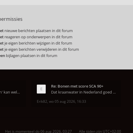
ermissies
et
nieuwe berichten plaatsen in dit forum
et
reageren op onderwerpen in dit forum
et
je eigen berichten wijzigen in dit forum
et
je eigen berichten verwijderen in dit forum
een
bijlagen plaatsen in dit forum
Re: Bonen met score SCA 90+
Dat van dat 'jaren geleden' kan wel kloppen, onze
Dat kraanwater in Nederland goed is heeft helema
Erik82
,
wo 05 aug 2026, 16:33
Het is momenteel do 06 aug 2026, 03:27
Alle tijden zijn
UTC+02:00