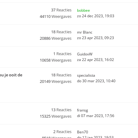
37
Reacties
bobbee
zo 24 dec 2023, 19:03
44110
Weergaves
18
Reacties
mr Blanc
zo 23 apr 2023, 09:23
20886
Weergaves
1
Reacties
GuidovW
za 22 apr 2023, 16:02
10658
Weergaves
u je ooit de
18
Reacties
specialista
do 30 mar 2023, 10:40
20149
Weergaves
13
Reacties
fransg
di 07 mar 2023, 17:56
15325
Weergaves
2
Reacties
Ben70
do 12 jan 2023, 19:53