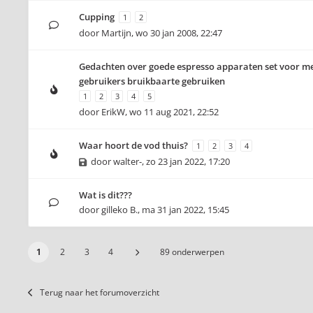
Cupping
1
2
door
Martijn
,
wo 30 jan 2008, 22:47
Gedachten over goede espresso apparaten set voor m
gebruikers bruikbaarte gebruiken
1
2
3
4
5
door
ErikW
,
wo 11 aug 2021, 22:52
Waar hoort de vod thuis?
1
2
3
4
door
walter-
,
zo 23 jan 2022, 17:20
Wat is dit???
door
gilleko B.
,
ma 31 jan 2022, 15:45
1
2
3
4
89 onderwerpen
Terug naar het forumoverzicht