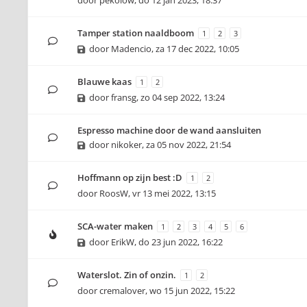
door
pekolow
,
do 12 jan 2023, 18:37
Tamper station naaldboom
1
2
3
door
Madencio
,
za 17 dec 2022, 10:05
Blauwe kaas
1
2
door
fransg
,
zo 04 sep 2022, 13:24
Espresso machine door de wand aansluiten
door
nikoker
,
za 05 nov 2022, 21:54
Hoffmann op zijn best :D
1
2
door
RoosW
,
vr 13 mei 2022, 13:15
SCA-water maken
1
2
3
4
5
6
door
ErikW
,
do 23 jun 2022, 16:22
Waterslot. Zin of onzin.
1
2
door
cremalover
,
wo 15 jun 2022, 15:22