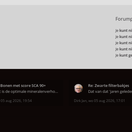
Forump
Je
kunt ni
Je
kunt ni
Je
kunt ni
Je
kunt ni
Je
kunt g
 Bonen met score SCA 90+
Re: Zwarte filterbakjes
Wat is de optimale mineralenverhouding volgens j
 05 aug 2026, 19:54
Dirk Jan
,
wo 05 aug 2026, 17:01