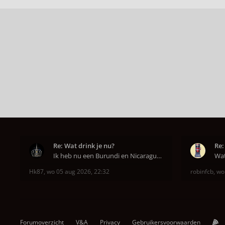
Re: Wat drink je nu?
Re:
Ik heb nu een Burundi en Nicaragua van het hoofdkw
Hk87
,
wo 05 aug 2026, 22:32
robinfcb
,
wo
Forumoverzicht
V&A
Privacy
Gebruikersvoorwaarden