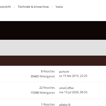
erzicht
Techniek & know-how
Varia
8
Reacties
pichichi
zo 15 feb 2015, 22:25
35465
Weergaves
22
Reacties
omeCoffee
ma 13 jul 2026, 06:53
15398
Weergaves
1
Reacties
gilleko B.