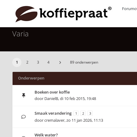
Forumov
Varia
1
2
3
4
89 onderwerpen
Onderwerpen
Boeken over koffie
door
DanielB
,
di 10 feb 2015, 19:48
Smaak verandering
1
2
3
door
cremalaver
,
zo 11 jan 2026, 11:13
Welk water?