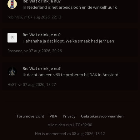
Re: Wat drink je nu?
In Nederland is het arbeidsloon en de winkelhuur o
robinfcb
,
vr 07 aug 2026, 22:13
Re: Wat drink je nu?
Hahahaha ja dat klopt. Welke smaak had je?? Ben
Rosanne
,
vr 07 aug 2026, 20:26
Re: Wat drink je nu?
Ik dacht om een v60 te proberen bij DAK in Amsterd
Hk87
,
vr 07 aug 2026, 18:27
Forumoverzicht
V&A
Privacy
Gebruikersvoorwaarden
Alle tijden zijn
UTC+02:00
Het is momenteel za 08 aug 2026, 13:12