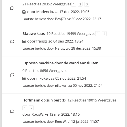
21 Reacties 20352 Weergaves
1
2
3
door
Madencio
,
za 17 dec 2022, 10:05
Laatste bericht door
BoyJ79
,
vr 30 dec 2022, 23:17
Blauwe kaas
19 Reacties 19499 Weergaves
1
2
door
fransg
,
zo 04 sep 2022, 13:24
Laatste bericht door
Nelus
,
wo 28 dec 2022, 15:38
Espresso machine door de wand aansluiten
0 Reacties 8656 Weergaves
door
nikoker
,
za 05 nov 2022, 21:54
Laatste bericht door
nikoker
,
za 05 nov 2022, 21:54
Hoffmann op zijn best :D
12 Reacties 19015 Weergaves
1
2
door
RoosW
,
vr 13 mei 2022, 13:15
Laatste bericht door
RoosW
,
di 12 jul 2022, 11:57