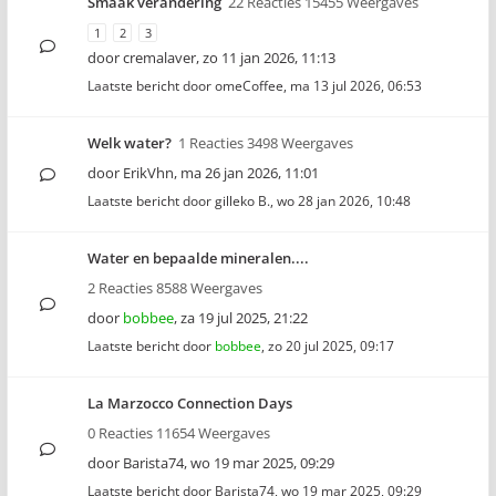
Smaak verandering
22 Reacties 15455 Weergaves
1
2
3
door
cremalaver
,
zo 11 jan 2026, 11:13
Laatste bericht door
omeCoffee
,
ma 13 jul 2026, 06:53
Welk water?
1 Reacties 3498 Weergaves
door
ErikVhn
,
ma 26 jan 2026, 11:01
Laatste bericht door
gilleko B.
,
wo 28 jan 2026, 10:48
Water en bepaalde mineralen....
2 Reacties 8588 Weergaves
door
bobbee
,
za 19 jul 2025, 21:22
Laatste bericht door
bobbee
,
zo 20 jul 2025, 09:17
La Marzocco Connection Days
0 Reacties 11654 Weergaves
door
Barista74
,
wo 19 mar 2025, 09:29
Laatste bericht door
Barista74
,
wo 19 mar 2025, 09:29