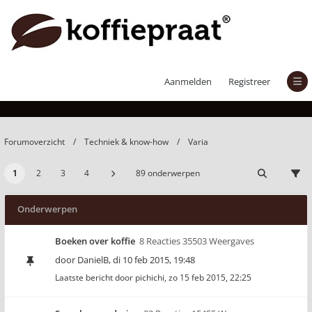
Varia
Aanmelden
Registreer
Forumoverzicht
Techniek & know-how
Varia
1
2
3
4
89 onderwerpen
Onderwerpen
Boeken over koffie
8 Reacties 35503 Weergaves
door
DanielB
,
di 10 feb 2015, 19:48
Laatste bericht door
pichichi
,
zo 15 feb 2015, 22:25