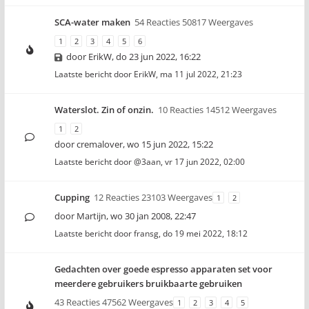
SCA-water maken
54 Reacties 50817 Weergaves
1
2
3
4
5
6
door
ErikW
,
do 23 jun 2022, 16:22
Laatste bericht door
ErikW
,
ma 11 jul 2022, 21:23
Waterslot. Zin of onzin.
10 Reacties 14512 Weergaves
1
2
door
cremalover
,
wo 15 jun 2022, 15:22
Laatste bericht door
@3aan
,
vr 17 jun 2022, 02:00
Cupping
12 Reacties 23103 Weergaves
1
2
door
Martijn
,
wo 30 jan 2008, 22:47
Laatste bericht door
fransg
,
do 19 mei 2022, 18:12
Gedachten over goede espresso apparaten set voor
meerdere gebruikers bruikbaarte gebruiken
43 Reacties 47562 Weergaves
1
2
3
4
5