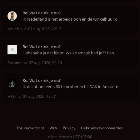
Re: Wat drink je nu?
In Nederland is het arbeidsloon en de winkelhuur o
robinfcb
,
vr 07 aug 2026, 22:13
Re: Wat drink je nu?
Hahahaha ja dat klopt. Welke smaak had je?? Ben
Rosanne
,
vr 07 aug 2026, 20:26
Re: Wat drink je nu?
Ik dacht om een v60 te proberen bij DAK in Amsterd
Hk87
,
vr 07 aug 2026, 18:27
Forumoverzicht
V&A
Privacy
Gebruikersvoorwaarden
Alle tijden zijn
UTC+02:00