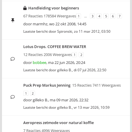
Handleiding voor beginners
67 Reacties 178584 Weergaves
1
…
3
4
5
6
7
door
marmhz
,
wo 22 okt 2008, 14:45
Laatste bericht door
Spironski
,
zo 11 mar 2012, 03:50
Lotus Drops. COFFEE BREW WATER
12 Reacties 2006 Weergaves
1
2
door
bobbee
,
ma 22 jun 2026, 20:24
Laatste bericht door
gilleko B.
,
di 07 jul 2026, 22:50
Puck Prep Markus Jenning
15 Reacties 7411 Weergaves
1
2
door
gilleko B.
,
ma 09 mar 2026, 22:32
Laatste bericht door
gilleko B.
,
vr 13 mar 2026, 10:59
Aeropress zetmode voor natural koffie
7 Reacties 4996 Weergaves