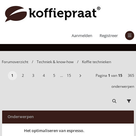
Koffie technieken
Aanmelden
Registreer
Forumoverzicht
Techniek & know-how
Koffie technieken
1
2
3
4
5
…
15
Pagina
1
van
15
365
onderwerpen
Onderwerpen
Het optimaliseren van espresso.