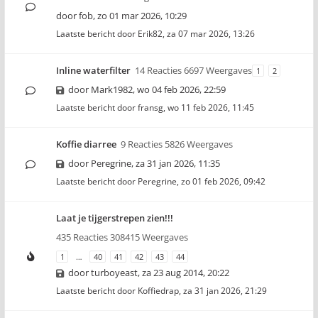
door
fob
,
zo 01 mar 2026, 10:29
Laatste bericht door
Erik82
,
za 07 mar 2026, 13:26
Inline waterfilter
14 Reacties 6697 Weergaves
1
2
door
Mark1982
,
wo 04 feb 2026, 22:59
Laatste bericht door
fransg
,
wo 11 feb 2026, 11:45
Koffie diarree
9 Reacties 5826 Weergaves
door
Peregrine
,
za 31 jan 2026, 11:35
Laatste bericht door
Peregrine
,
zo 01 feb 2026, 09:42
Laat je tijgerstrepen zien!!!
435 Reacties 308415 Weergaves
1
…
40
41
42
43
44
door
turboyeast
,
za 23 aug 2014, 20:22
Laatste bericht door
Koffiedrap
,
za 31 jan 2026, 21:29