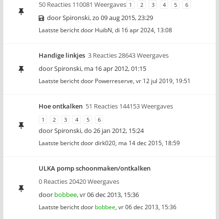
50 Reacties 110081 Weergaves
1
2
3
4
5
6
door
Spironski
,
zo 09 aug 2015, 23:29
Laatste bericht door
HuibN
,
di 16 apr 2024, 13:08
Handige linkjes
3 Reacties 28643 Weergaves
door
Spironski
,
ma 16 apr 2012, 01:15
Laatste bericht door
Powerreserve
,
vr 12 jul 2019, 19:51
Hoe ontkalken
51 Reacties 144153 Weergaves
1
2
3
4
5
6
door
Spironski
,
do 26 jan 2012, 15:24
Laatste bericht door
dirk020
,
ma 14 dec 2015, 18:59
ULKA pomp schoonmaken/ontkalken
0 Reacties 20420 Weergaves
door
bobbee
,
vr 06 dec 2013, 15:36
Laatste bericht door
bobbee
,
vr 06 dec 2013, 15:36