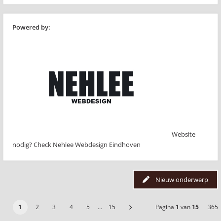
Powered by:
Website
nodig? Check Nehlee Webdesign Eindhoven
Nieuw onderwerp
1
2
3
4
5
…
15
Pagina
1
van
15
365