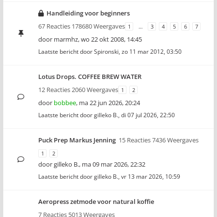
Handleiding voor beginners
67 Reacties 178680 Weergaves
1
…
3
4
5
6
7
door
marmhz
,
wo 22 okt 2008, 14:45
Laatste bericht door
Spironski
,
zo 11 mar 2012, 03:50
Lotus Drops. COFFEE BREW WATER
12 Reacties 2060 Weergaves
1
2
door
bobbee
,
ma 22 jun 2026, 20:24
Laatste bericht door
gilleko B.
,
di 07 jul 2026, 22:50
Puck Prep Markus Jenning
15 Reacties 7436 Weergaves
1
2
door
gilleko B.
,
ma 09 mar 2026, 22:32
Laatste bericht door
gilleko B.
,
vr 13 mar 2026, 10:59
Aeropress zetmode voor natural koffie
7 Reacties 5013 Weergaves