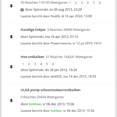
50 Reacties 110150 Weergaves
1
2
3
4
5
6
door
Spironski
,
zo 09 aug 2015, 23:29
Laatste bericht door
HuibN
,
di 16 apr 2024, 13:08
Handige linkjes
3 Reacties 28690 Weergaves
door
Spironski
,
ma 16 apr 2012, 01:15
Laatste bericht door
Powerreserve
,
vr 12 jul 2019, 19:51
Hoe ontkalken
51 Reacties 144241 Weergaves
1
2
3
4
5
6
door
Spironski
,
do 26 jan 2012, 15:24
Laatste bericht door
dirk020
,
ma 14 dec 2015, 18:59
ULKA pomp schoonmaken/ontkalken
0 Reacties 20434 Weergaves
door
bobbee
,
vr 06 dec 2013, 15:36
Laatste bericht door
bobbee
,
vr 06 dec 2013, 15:36