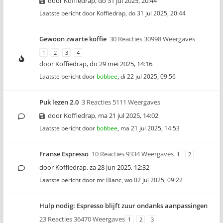
door
Koffiedrap
,
do 31 jul 2025, 20:44
Laatste bericht door
Koffiedrap
,
do 31 jul 2025, 20:44
Gewoon zwarte koffie
30 Reacties 30998 Weergaves
1
2
3
4
door
Koffiedrap
,
do 29 mei 2025, 14:16
Laatste bericht door
bobbee
,
di 22 jul 2025, 09:56
Puk lezen 2.0
3 Reacties 5111 Weergaves
door
Koffiedrap
,
ma 21 jul 2025, 14:02
Laatste bericht door
bobbee
,
ma 21 jul 2025, 14:53
Franse Espresso
10 Reacties 9334 Weergaves
1
2
door
Koffiedrap
,
za 28 jun 2025, 12:32
Laatste bericht door
mr Blanc
,
wo 02 jul 2025, 09:22
Hulp nodig: Espresso blijft zuur ondanks aanpassingen
23 Reacties 36470 Weergaves
1
2
3