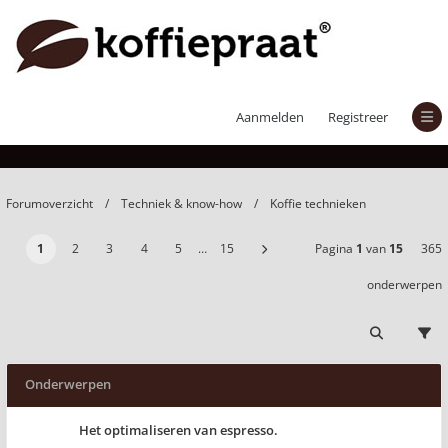
Koffie technieken
Aanmelden
Registreer
Forumoverzicht
Techniek & know-how
Koffie technieken
1
2
3
4
5
…
15
Pagina
1
van
15
365
onderwerpen
Onderwerpen
Het optimaliseren van espresso.