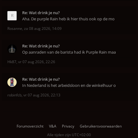
Re: Wat drink je nu?
Aha. De purple Rain heb ik hier thuis ook op de mo
Rosanne
,
za 08 aug 2026, 14:09
Re: Wat drink je nu?
Op aanraden van de barista had ik Purple Rain maa
Hk87
,
vr 07 aug 2026, 22:26
Re: Wat drink je nu?
In Nederland is het arbeidsloon en de winkelhuur o
robinfcb
,
vr 07 aug 2026, 22:13
Forumoverzicht
V&A
Privacy
Gebruikersvoorwaarden
Alle tijden zijn
UTC+02:00