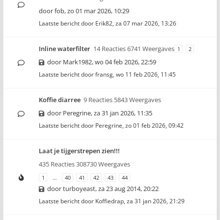
door
fob
,
zo 01 mar 2026, 10:29
Laatste bericht door
Erik82
,
za 07 mar 2026, 13:26
Inline waterfilter
14 Reacties 6741 Weergaves
1
2
door
Mark1982
,
wo 04 feb 2026, 22:59
Laatste bericht door
fransg
,
wo 11 feb 2026, 11:45
Koffie diarree
9 Reacties 5843 Weergaves
door
Peregrine
,
za 31 jan 2026, 11:35
Laatste bericht door
Peregrine
,
zo 01 feb 2026, 09:42
Laat je tijgerstrepen zien!!!
435 Reacties 308730 Weergaves
1
…
40
41
42
43
44
door
turboyeast
,
za 23 aug 2014, 20:22
Laatste bericht door
Koffiedrap
,
za 31 jan 2026, 21:29