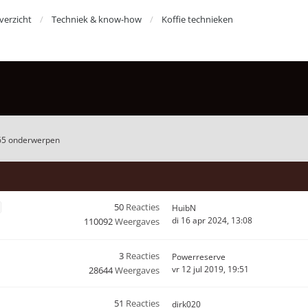
erzicht
Techniek & know-how
Koffie technieken
65 onderwerpen
50
Reacties
HuibN
di 16 apr 2024, 13:08
110092
Weergaves
3
Reacties
Powerreserve
vr 12 jul 2019, 19:51
28644
Weergaves
51
Reacties
dirk020