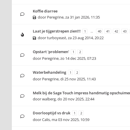
Koffie diarree
door
Peregrine
,
za 31 jan 2026, 11:35
Laat je tijgerstrepen zien!!!
1
…
40
41
42
43
door
turboyeast
,
za 23 aug 2014, 20:22
Opstart 'problemen'
1
2
door
Peregrine
,
zo 14 dec 2025, 07:23
Waterbehandeling
1
2
door
Peregrine
,
di 25 nov 2025, 11:43
Melk bij de Sage Touch impress handmatig opschuime
door
walberg
,
do 20 nov 2025, 22:44
Doorlooptijd vs druk
1
2
door
Calis
,
ma 03 nov 2025, 10:59