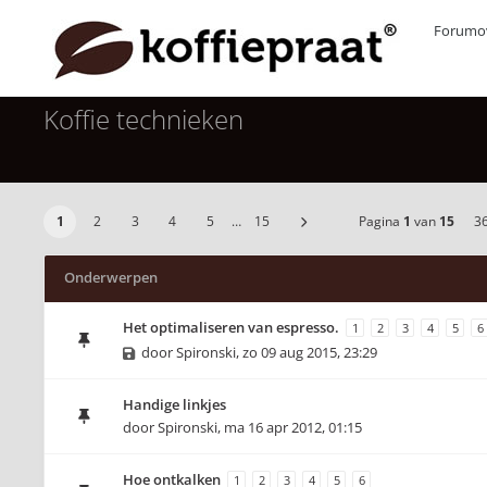
Forumov
Koffie technieken
1
2
3
4
5
…
15
Pagina
1
van
15
3
Onderwerpen
Het optimaliseren van espresso.
1
2
3
4
5
6
door
Spironski
,
zo 09 aug 2015, 23:29
Handige linkjes
door
Spironski
,
ma 16 apr 2012, 01:15
Hoe ontkalken
1
2
3
4
5
6