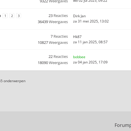
wo 02 jul 2025, 09:22
9322
Weergaves
n
23
Reacties
1
2
3
Dirk Jan
za 31 mei 2025, 13:02
36439
Weergaves
7
Reacties
Hk87
za 11 jan 2025, 08:57
10827
Weergaves
22
Reacties
bobbee
za 04 jan 2025, 17:09
18090
Weergaves
65 onderwerpen
Forump