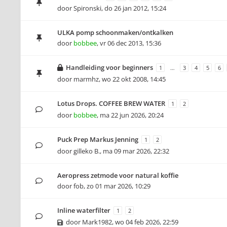
door
Spironski
,
do 26 jan 2012, 15:24
ULKA pomp schoonmaken/ontkalken
door
bobbee
,
vr 06 dec 2013, 15:36
Handleiding voor beginners
1
…
3
4
5
6
door
marmhz
,
wo 22 okt 2008, 14:45
Lotus Drops. COFFEE BREW WATER
1
2
door
bobbee
,
ma 22 jun 2026, 20:24
Puck Prep Markus Jenning
1
2
door
gilleko B.
,
ma 09 mar 2026, 22:32
Aeropress zetmode voor natural koffie
door
fob
,
zo 01 mar 2026, 10:29
Inline waterfilter
1
2
door
Mark1982
,
wo 04 feb 2026, 22:59