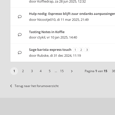
door
Koffiedrap
,
za 28 jun 2025, 12:32
Hulp nodig: Espresso blijft zuur ondanks aanpassinge
door
Nicootje010
,
di 11 mar 2025, 21:49
Tasting Notes in Koffie
door
ctykil
,
vr 10 jan 2025, 14:40
Sage barista express touch
1
2
3
door
Rubske
,
di 31 dec 2024, 11:19
1
2
3
4
5
…
15
Pagina
1
van
15
3
Terug naar het forumoverzicht