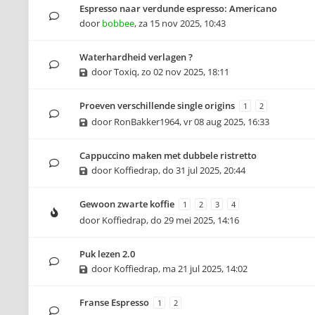
Espresso naar verdunde espresso: Americano
door
bobbee
,
za 15 nov 2025, 10:43
Waterhardheid verlagen ?
door
Toxiq
,
zo 02 nov 2025, 18:11
Proeven verschillende single origins
1
2
door
RonBakker1964
,
vr 08 aug 2025, 16:33
Cappuccino maken met dubbele ristretto
door
Koffiedrap
,
do 31 jul 2025, 20:44
Gewoon zwarte koffie
1
2
3
4
door
Koffiedrap
,
do 29 mei 2025, 14:16
Puk lezen 2.0
door
Koffiedrap
,
ma 21 jul 2025, 14:02
Franse Espresso
1
2