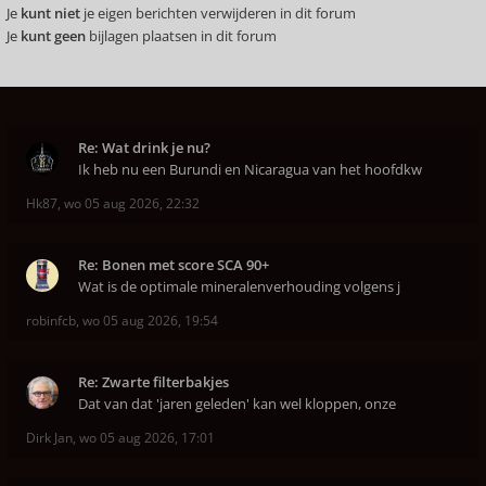
Je
kunt niet
je eigen berichten verwijderen in dit forum
Je
kunt geen
bijlagen plaatsen in dit forum
Re: Wat drink je nu?
Ik heb nu een Burundi en Nicaragua van het hoofdkw
Hk87
,
wo 05 aug 2026, 22:32
Re: Bonen met score SCA 90+
Wat is de optimale mineralenverhouding volgens j
robinfcb
,
wo 05 aug 2026, 19:54
Re: Zwarte filterbakjes
Dat van dat 'jaren geleden' kan wel kloppen, onze
Dirk Jan
,
wo 05 aug 2026, 17:01