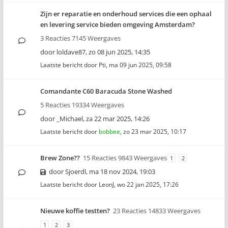
Zijn er reparatie en onderhoud services die een ophaal
en levering service bieden omgeving Amsterdam?
3 Reacties 7145 Weergaves
door
loldave87
,
zo 08 jun 2025, 14:35
Laatste bericht door
Pti
,
ma 09 jun 2025, 09:58
Comandante C60 Baracuda Stone Washed
5 Reacties 19334 Weergaves
door
_Michael
,
za 22 mar 2025, 14:26
Laatste bericht door
bobbee
,
zo 23 mar 2025, 10:17
Brew Zone??
15 Reacties 9843 Weergaves
1
2
door
Sjoerdl
,
ma 18 nov 2024, 19:03
Laatste bericht door
LeonJ
,
wo 22 jan 2025, 17:26
Nieuwe koffie testten?
23 Reacties 14833 Weergaves
1
2
3