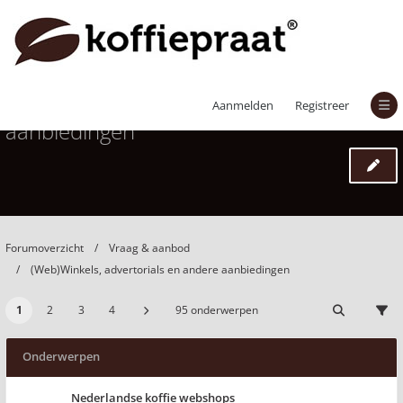
(Web)Winkels, advertorials en andere
Aanmelden
Registreer
aanbiedingen
Forumoverzicht
Vraag & aanbod
(Web)Winkels, advertorials en andere aanbiedingen
1
2
3
4
95 onderwerpen
Onderwerpen
Nederlandse koffie webshops