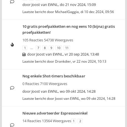
door
Joost van EWNL
,
do 21 nov 2024, 15:09
Laatste bericht door
MichaelGaggia
,
di 10 dec 2024, 09:56
10 gratis proefpakketten en nog eens 10 (bijna) gratis
proefpakketten!
105 Reacties 54738 Weergaves
1
…
7
8
9
10
11
door
Joost van EWNL
,
vr 20 sep 2024, 13:48
Laatste bericht door
Drankdier
,
vr 22 nov 2024, 10:13
Nog enkele Shot-timers beschikbaar
0 Reacties 7100 Weergaves
door
Joost van EWNL
,
wo 09 okt 2024, 14:28
Laatste bericht door
Joost van EWNL
,
wo 09 okt 2024, 14:28
Nieuwe adverteerder Espressowinkel
14 Reacties 13564 Weergaves
1
2