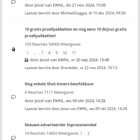
door
Joost van EWNL
,
do 21 nov 2024, 15:09
Laatste bericht door
MichaelGaggia
,
di 10 dec 2024, 09:56
10 gratis proefpakketten en nog eens 10 (bijna) gratis
proefpakketten!
105 Reacties 54960 Weergaves
1
…
7
8
9
10
11
door
Joost van EWNL
,
vr 20 sep 2024, 13:48
Laatste bericht door
Drankdier
,
vr 22 nov 2024, 10:13
Nog enkele Shot-timers beschikbaar
0 Reacties 7117 Weergaves
door
Joost van EWNL
,
wo 09 okt 2024, 14:28
Laatste bericht door
Joost van EWNL
,
wo 09 okt 2024, 14:28
Nieuwe adverteerder Espressowinkel
14 Reacties 13603 Weergaves
1
2