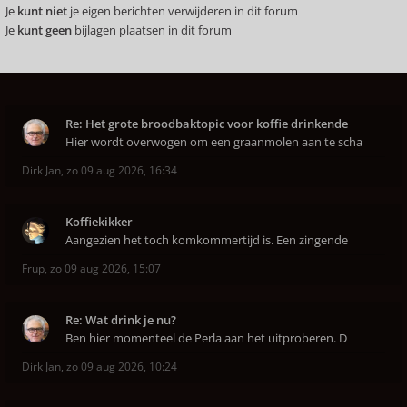
Je
kunt niet
je eigen berichten verwijderen in dit forum
Je
kunt geen
bijlagen plaatsen in dit forum
Re: Het grote broodbaktopic voor koffie drinkende
Hier wordt overwogen om een graanmolen aan te scha
Dirk Jan
,
zo 09 aug 2026, 16:34
Koffiekikker
Aangezien het toch komkommertijd is. Een zingende
Frup
,
zo 09 aug 2026, 15:07
Re: Wat drink je nu?
Ben hier momenteel de Perla aan het uitproberen. D
Dirk Jan
,
zo 09 aug 2026, 10:24