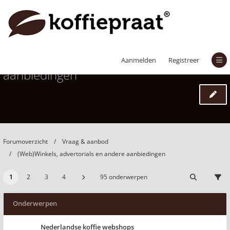
(Web)Winkels, advertorials en andere
Aanmelden
Registreer
aanbiedingen
Forumoverzicht
Vraag & aanbod
(Web)Winkels, advertorials en andere aanbiedingen
1
2
3
4
95 onderwerpen
Onderwerpen
Nederlandse koffie webshops