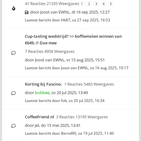
41 Reacties 21335 Weergaves
1
2
3
4
5
door
Joost van EWNL
,
di 16 sep 2025, 12:27
Laatste bericht door
Hk87
,
za 27 sep 2025, 16:53
Cup-tasting wedstrijd? >> koffiemolen winnen van
€649,-!! Doe mee
7 Reacties 4958 Weergaves
door
Joost van EWNL
,
vr 15 aug 2025, 15:51
Laatste bericht door
Joost van EWNL
,
za 16 aug 2025, 10:17
Korting bij Fascino.
1 Reacties 5483 Weergaves
door
bobbee
,
zo 20 jul 2025, 13:49
Laatste bericht door
fob
,
zo 20 jul 2025, 16:34
Coffeefriend.nl
3 Reacties 13195 Weergaves
door
Jel
,
do 15 mei 2025, 13:41
Laatste bericht door
Bernd90
,
za 19 jul 2025, 11:40