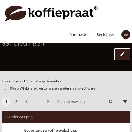
(Web)Winkels, advertorials en andere
Aanmelden
Registreer
aanbiedingen
Forumoverzicht
Vraag & aanbod
(Web)Winkels, advertorials en andere aanbiedingen
1
2
3
4
95 onderwerpen
Onderwerpen
Nederlandse koffie webshops