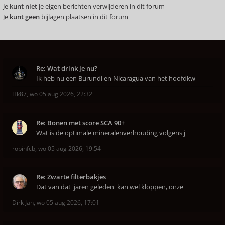
Je
kunt niet
je eigen berichten verwijderen in dit forum
Je
kunt geen
bijlagen plaatsen in dit forum
Re: Wat drink je nu?
Ik heb nu een Burundi en Nicaragua van het hoofdkw
Hk87
,
wo 05 aug 2026, 22:32
Re: Bonen met score SCA 90+
Wat is de optimale mineralenverhouding volgens j
robinfcb
,
wo 05 aug 2026, 19:54
Re: Zwarte filterbakjes
Dat van dat 'jaren geleden' kan wel kloppen, onze
Dirk Jan
,
wo 05 aug 2026, 17:01