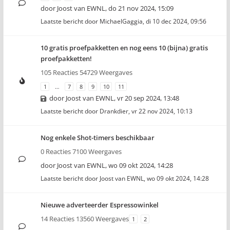
door
Joost van EWNL
,
do 21 nov 2024, 15:09
Laatste bericht door
MichaelGaggia
,
di 10 dec 2024, 09:56
10 gratis proefpakketten en nog eens 10 (bijna) gratis
proefpakketten!
105 Reacties 54729 Weergaves
1
…
7
8
9
10
11
door
Joost van EWNL
,
vr 20 sep 2024, 13:48
Laatste bericht door
Drankdier
,
vr 22 nov 2024, 10:13
Nog enkele Shot-timers beschikbaar
0 Reacties 7100 Weergaves
door
Joost van EWNL
,
wo 09 okt 2024, 14:28
Laatste bericht door
Joost van EWNL
,
wo 09 okt 2024, 14:28
Nieuwe adverteerder Espressowinkel
14 Reacties 13560 Weergaves
1
2