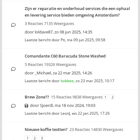
Zijn er reparatie en onderhoud services die een ophaal
en levering service bieden omgeving Amsterdam?
3 Reacties 7135 Weergaves
door
loldave87
,
zo 08 jun 2025, 14:35
Laatste bericht door
Pti
,
ma 09 jun 2025, 09:58
Comandante C60 Baracuda Stone Washed
5 Reacties 19326 Weergaves
door
_Michael
,
za 22 mar 2025, 14:26
Laatste bericht door
bobbee
,
zo 23 mar 2025, 10:17
Brew Zone??
15 Reacties 9838 Weergaves
1
2
door
Sjoerdl
,
ma 18 nov 2024, 19:03
Laatste bericht door
LeonJ
,
wo 22 jan 2025, 17:26
Nieuwe koffie testten?
23 Reacties 14830 Weergaves
1
2
3