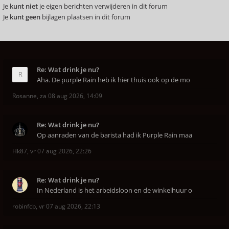
Je
kunt niet
je eigen berichten verwijderen in dit forum
Je
kunt geen
bijlagen plaatsen in dit forum
Re: Wat drink je nu?
Aha. De purple Rain heb ik hier thuis ook op de mo
Rosanne
,
za 08 aug 2026, 14:09
Re: Wat drink je nu?
Op aanraden van de barista had ik Purple Rain maa
Hk87
,
vr 07 aug 2026, 22:26
Re: Wat drink je nu?
In Nederland is het arbeidsloon en de winkelhuur o
robinfcb
,
vr 07 aug 2026, 22:13