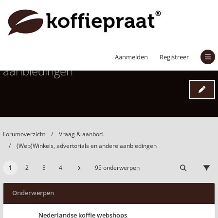
(Web)Winkels, advertorials en andere
Aanmelden
Registreer
aanbiedingen
Forumoverzicht
Vraag & aanbod
(Web)Winkels, advertorials en andere aanbiedingen
1
2
3
4
95 onderwerpen
Onderwerpen
Nederlandse koffie webshops