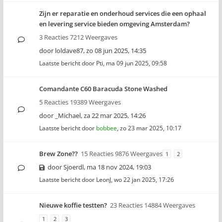
Zijn er reparatie en onderhoud services die een ophaal
en levering service bieden omgeving Amsterdam?
3 Reacties 7212 Weergaves
door
loldave87
,
zo 08 jun 2025, 14:35
Laatste bericht door
Pti
,
ma 09 jun 2025, 09:58
Comandante C60 Baracuda Stone Washed
5 Reacties 19389 Weergaves
door
_Michael
,
za 22 mar 2025, 14:26
Laatste bericht door
bobbee
,
zo 23 mar 2025, 10:17
Brew Zone??
15 Reacties 9876 Weergaves
1
2
door
Sjoerdl
,
ma 18 nov 2024, 19:03
Laatste bericht door
LeonJ
,
wo 22 jan 2025, 17:26
Nieuwe koffie testten?
23 Reacties 14884 Weergaves
1
2
3