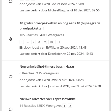
door
Joost van EWNL
,
do 21 nov 2024, 15:09
Laatste bericht door
MichaelGaggia
,
di 10 dec 2024, 09:56
10 gratis proefpakketten en nog eens 10 (bijna) gratis
proefpakketten!
105 Reacties 54912 Weergaves
1
…
7
8
9
10
11
door
Joost van EWNL
,
vr 20 sep 2024, 13:48
Laatste bericht door
Drankdier
,
vr 22 nov 2024, 10:13
Nog enkele Shot-timers beschikbaar
0 Reacties 7115 Weergaves
door
Joost van EWNL
,
wo 09 okt 2024, 14:28
Laatste bericht door
Joost van EWNL
,
wo 09 okt 2024, 14:28
Nieuwe adverteerder Espressowinkel
14 Reacties 13592 Weergaves
1
2