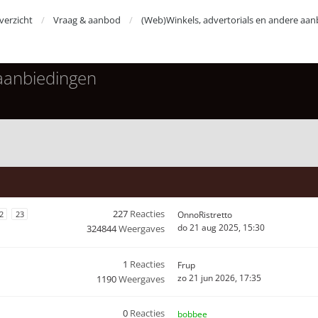
erzicht
Vraag & aanbod
(Web)Winkels, advertorials en andere aan
 aanbiedingen
227
Reacties
2
23
OnnoRistretto
do 21 aug 2025, 15:30
324844
Weergaves
1
Reacties
Frup
zo 21 jun 2026, 17:35
1190
Weergaves
0
Reacties
bobbee