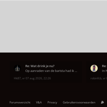
Re: Wat drink je nu?
Re:
Op aanraden van de barista had ik Purple Rain maa
Hk87
,
vr 07 aug 2026, 22:26
robinfcb
,
vr 
Forumoverzicht
V&A
Privacy
Gebruikersvoorwaarden