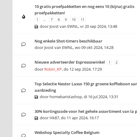
10 gratis proefpakketten en nog eens 10 (bijna) gratis
proefpakketten!
1
…
7
8
9
10
11
door
Joost van EWNL
,
vr 20 sep 2024, 13:48
Nog enkele Shot-timers beschikbaar
door
Joost van EWNL
,
wo 09 okt 2024, 14:28
Nieuwe adverteerder Espressowinkel
1
2
door
Robin_KP
,
do 12 sep 2024, 17:29
Top Selectie Nestor Lasso 150 gr groene koffieboon sa
aanbieding
door
homebaristashop
,
di 16 jul 2024, 13:31
30% kortingscode voor het gehele assortiment van la 
door
Hk87
,
do 11 apr 2024, 16:17
Webshop Specialty Coffee Belgium