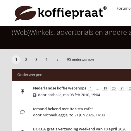
Forumov
(Web)Winkels, advertorials en andere
1
2
3
4
95 onderwerpen
Onderwerpen
Nederlandse koffie webshops
1
…
19
20
21
2
door
nathalia
,
ma 08 feb 2010, 15:04
Iemand bekend met Barista cafe?
door
MichaelGaggia
,
zo 21 jun 2026, 14:08
BOCCA gratis verzending weekend van 10 april 2026