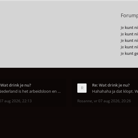
Forump
Je
kunt ni
Je
kunt ni
Je
kunt ni
Je
kunt ni
Je
kunt g
 Wat drink je nu?
Re: Wat drink je nu?
In Nederland is het arbeidsloon en de winkelhuur o
07 aug 2026, 22:13
Rosanne
,
vr 07 aug 2026, 20:26