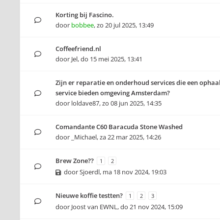
Korting bij Fascino.
door
bobbee
,
zo 20 jul 2025, 13:49
Coffeefriend.nl
door
Jel
,
do 15 mei 2025, 13:41
Zijn er reparatie en onderhoud services die een ophaal
service bieden omgeving Amsterdam?
door
loldave87
,
zo 08 jun 2025, 14:35
Comandante C60 Baracuda Stone Washed
door
_Michael
,
za 22 mar 2025, 14:26
Brew Zone??
1
2
door
Sjoerdl
,
ma 18 nov 2024, 19:03
Nieuwe koffie testten?
1
2
3
door
Joost van EWNL
,
do 21 nov 2024, 15:09