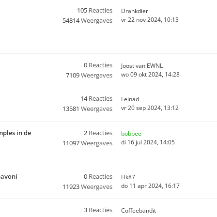
105
Reacties
Drankdier
vr 22 nov 2024, 10:13
54814
Weergaves
0
Reacties
Joost van EWNL
wo 09 okt 2024, 14:28
7109
Weergaves
14
Reacties
Leinad
vr 20 sep 2024, 13:12
13581
Weergaves
mples in de
2
Reacties
bobbee
di 16 jul 2024, 14:05
11097
Weergaves
pavoni
0
Reacties
Hk87
do 11 apr 2024, 16:17
11923
Weergaves
3
Reacties
Coffeebandit