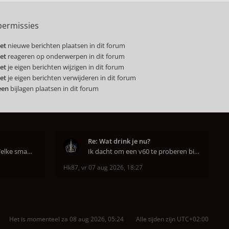
ermissies
et
nieuwe berichten plaatsen in dit forum
et
reageren op onderwerpen in dit forum
et
je eigen berichten wijzigen in dit forum
et
je eigen berichten verwijderen in dit forum
een
bijlagen plaatsen in dit forum
Re: Wat drink je nu?
Hahahaha ja dat klopt. Welke smaak had je?? Ben
Ik dacht om een v60 te proberen bij DAK in Amsterd
Hk87
,
vr 07 aug 2026, 18:27
Het is momenteel za 08 aug 2026, 05:24
Alle tijden zijn
UTC+02:00