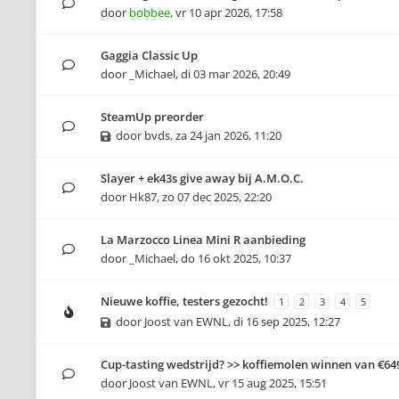
door
bobbee
,
vr 10 apr 2026, 17:58
Gaggia Classic Up
door
_Michael
,
di 03 mar 2026, 20:49
SteamUp preorder
door
bvds
,
za 24 jan 2026, 11:20
Slayer + ek43s give away bij A.M.O.C.
door
Hk87
,
zo 07 dec 2025, 22:20
La Marzocco Linea Mini R aanbieding
door
_Michael
,
do 16 okt 2025, 10:37
Nieuwe koffie, testers gezocht!
1
2
3
4
5
door
Joost van EWNL
,
di 16 sep 2025, 12:27
Cup-tasting wedstrijd? >> koffiemolen winnen van €64
door
Joost van EWNL
,
vr 15 aug 2025, 15:51