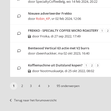
door
SpecialtyCoffeeBelg
,
wo 14 feb 2024, 20:22
Nieuwe adverteerder Frekko
door
Robin_KP
,
vr 02 feb 2024, 12:06
FREKKO - SPECIALTY COFFEE MICRO ROASTERY
1
2
door
Froika
,
di 27 sep 2022, 17:49
Bentwood Vertical 63 actie met V2 burrs
door
cbeenhackker
,
ma 02 okt 2023, 16:40
Koffiemachine uit Duitsland kopen?
1
2
3
door
Nootmuskaatje
,
di 25 okt 2022, 08:02
1
2
3
4
95 onderwerpen
Terug naar het forumoverzicht