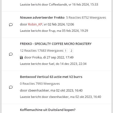
Laatste bericht door
Coffeebandit
,
vr 16 feb 2024, 15:33
Nieuwe adverteerder Frekko
5 Reacties 8752 Weergaves
door
Robin_KP
,
vr 02 feb 2024, 12:06
Laatste bericht door
Frup
,
ma 05 feb 2024, 19:29
FREKKO - SPECIALTY COFFEE MICRO ROASTERY
12 Reacties 17683 Weergaves
1
2
door
Froika
,
di 27 sep 2022, 17:49
Laatste bericht door
fuel
,
do 14 dec 2023, 22:34
Bentwood Vertical 63 actie met V2 burrs
0 Reacties 7993 Weergaves
door
cbeenhackker
,
ma 02 okt 2023, 16:40
Laatste bericht door
cbeenhackker
,
ma 02 okt 2023, 16:40
Koffiemachine uit Duitsland kopen?