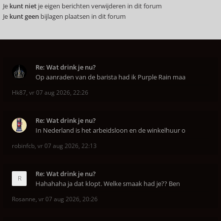
Je
kunt niet
je eigen berichten verwijderen in dit forum
Je
kunt geen
bijlagen plaatsen in dit forum
Re: Wat drink je nu?
Op aanraden van de barista had ik Purple Rain maa
Hk87
,
vr 07 aug 2026, 22:26
Re: Wat drink je nu?
In Nederland is het arbeidsloon en de winkelhuur o
robinfcb
,
vr 07 aug 2026, 22:13
Re: Wat drink je nu?
Hahahaha ja dat klopt. Welke smaak had je?? Ben
Rosanne
,
vr 07 aug 2026, 20:26