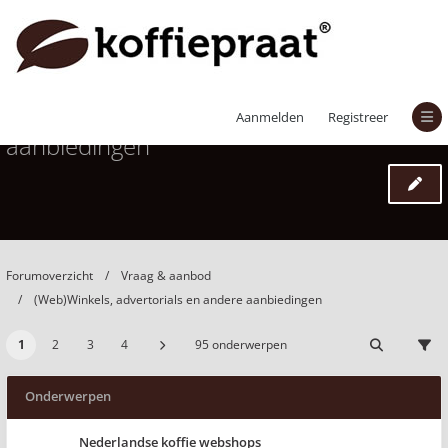
(Web)Winkels, advertorials en andere
Aanmelden
Registreer
aanbiedingen
Forumoverzicht
Vraag & aanbod
(Web)Winkels, advertorials en andere aanbiedingen
1
2
3
4
95 onderwerpen
Onderwerpen
Nederlandse koffie webshops