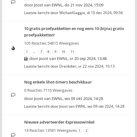
door
Joost van EWNL
,
do 21 nov 2024, 15:09
Laatste bericht door
MichaelGaggia
,
di 10 dec 2024, 09:56
10 gratis proefpakketten en nog eens 10 (bijna) gratis
proefpakketten!
105 Reacties 54815 Weergaves
1
…
7
8
9
10
11
door
Joost van EWNL
,
vr 20 sep 2024, 13:48
Laatste bericht door
Drankdier
,
vr 22 nov 2024, 10:13
Nog enkele Shot-timers beschikbaar
0 Reacties 7110 Weergaves
door
Joost van EWNL
,
wo 09 okt 2024, 14:28
Laatste bericht door
Joost van EWNL
,
wo 09 okt 2024, 14:28
Nieuwe adverteerder Espressowinkel
14 Reacties 13581 Weergaves
1
2