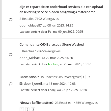
Zijn er reparatie en onderhoud services die een ophaal
en levering service bieden omgeving Amsterdam?
3 Reacties 7192 Weergaves
door
loldave87
,
zo 08 jun 2025, 14:35
Laatste bericht door
Pti
,
ma 09 jun 2025, 09:58
Comandante C60 Baracuda Stone Washed
5 Reacties 19366 Weergaves
door
_Michael
,
za 22 mar 2025, 14:26
Laatste bericht door
bobbee
,
zo 23 mar 2025, 10:17
Brew Zone??
15 Reacties 9859 Weergaves
1
2
door
Sjoerdl
,
ma 18 nov 2024, 19:03
Laatste bericht door
LeonJ
,
wo 22 jan 2025, 17:26
Nieuwe koffie testten?
23 Reacties 14859 Weergaves
1
2
3