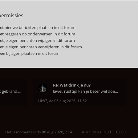
ermissies
et
nieuwe berichten plaatsen in dit forum
et
reageren op onderwerpen in dit forum
et
je eigen berichten wijzigen in dit forum
et
je eigen berichten verwijderen in dit forum
een
bijlagen plaatsen in dit forum
Re: Wat drink je nu?
Super dat je zo goed hebt gebrand. Gefeliciteerd!
Jawel, rusttijd kan je beter wel doen anders smaa
Hk87
,
do 06 aug 2026, 11:52
Het is momenteel do 06 aug 2026, 23:43
Alle tijden zijn
UTC+02:00