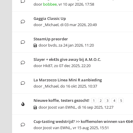
door
bobbee
,
vr 10 apr 2026, 17:58
Gaggia Classic Up
door
_Michael
,
di 03 mar 2026, 20:49
SteamUp preorder
door
bvds
,
za 24 jan 2026, 11:20
Slayer + ek43s give away bij A.M.O.C.
door
Hk87
,
zo 07 dec 2025, 22:20
La Marzocco Linea Mini R aanbieding
door
_Michael
,
do 16 okt 2025, 10:37
Nieuwe koffie, testers gezocht!
1
2
3
4
5
door
Joost van EWNL
,
di 16 sep 2025, 12:27
Cup-tasting wedstrijd? >> koffiemolen winnen van €64
door
Joost van EWNL
,
vr 15 aug 2025, 15:51