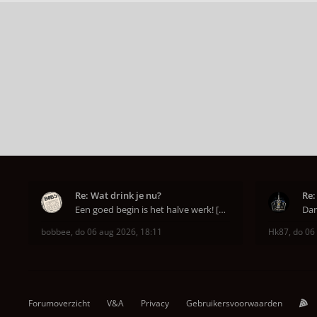
Re: Wat drink je nu?
Re:
Een goed begin is het halve werk! [emoji6]
bobbee
,
do 06 aug 2026, 18:11
Hk87
,
do 06
Forumoverzicht
V&A
Privacy
Gebruikersvoorwaarden