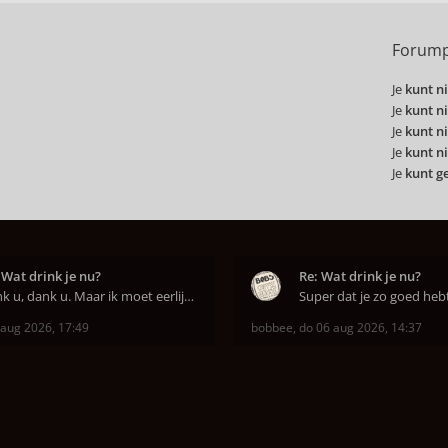
Forump
Je
kunt ni
Je
kunt ni
Je
kunt ni
Je
kunt ni
Je
kunt g
 Wat drink je nu?
Re: Wat drink je nu?
Dank u, dank u. Maar ik moet eerlijk bekennen da
 aug 2026, 17:49
bobbee
,
do 06 aug 2026, 14:37