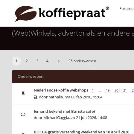
Forumov
(Web)Winkels, advertorials en andere
1
2
3
4
95 onderwerpen
Onderwerpen
Nederlandse koffie webshops
1
…
19
20
21
2
door
nathalia
,
ma 08 feb 2010, 15:04
Iemand bekend met Barista cafe?
door
MichaelGaggia
,
zo 21 jun 2026, 14:08
BOCCA gratis verzending weekend van 10 april 2026