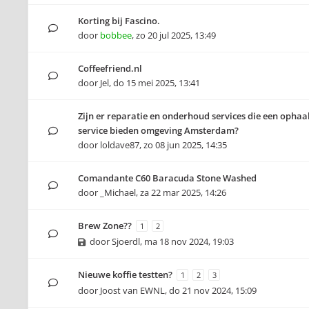
Korting bij Fascino.
door
bobbee
,
zo 20 jul 2025, 13:49
Coffeefriend.nl
door
Jel
,
do 15 mei 2025, 13:41
Zijn er reparatie en onderhoud services die een ophaal
service bieden omgeving Amsterdam?
door
loldave87
,
zo 08 jun 2025, 14:35
Comandante C60 Baracuda Stone Washed
door
_Michael
,
za 22 mar 2025, 14:26
Brew Zone??
1
2
door
Sjoerdl
,
ma 18 nov 2024, 19:03
Nieuwe koffie testten?
1
2
3
door
Joost van EWNL
,
do 21 nov 2024, 15:09