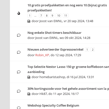
10 gratis proefpakketten en nog eens 10 (bijna) gratis
proefpakketten!
1
…
7
8
9
10
11
door
Joost van EWNL
,
vr 20 sep 2024, 13:48
Nog enkele Shot-timers beschikbaar
door
Joost van EWNL
,
wo 09 okt 2024, 14:28
Nieuwe adverteerder Espressowinkel
1
2
door
Robin_KP
,
do 12 sep 2024, 17:29
Top Selectie Nestor Lasso 150 gr groene koffieboon sa
aanbieding
door
homebaristashop
,
di 16 jul 2024, 13:31
30% kortingscode voor het gehele assortiment van la 
door
Hk87
,
do 11 apr 2024, 16:17
Webshop Specialty Coffee Belgium