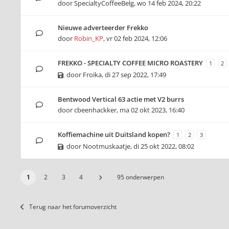
door
SpecialtyCoffeeBelg
,
wo 14 feb 2024, 20:22
Nieuwe adverteerder Frekko
door
Robin_KP
,
vr 02 feb 2024, 12:06
FREKKO - SPECIALTY COFFEE MICRO ROASTERY
1
2
door
Froika
,
di 27 sep 2022, 17:49
Bentwood Vertical 63 actie met V2 burrs
door
cbeenhackker
,
ma 02 okt 2023, 16:40
Koffiemachine uit Duitsland kopen?
1
2
3
door
Nootmuskaatje
,
di 25 okt 2022, 08:02
1
2
3
4
95 onderwerpen
Terug naar het forumoverzicht