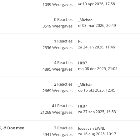
vr 10 apr 2026, 17:58
1039
Weergaves
0
Reacties
_Michael
di 03 mar 2026, 20:49
3519
Weergaves
1
Reacties
Pti
za 24 jan 2026, 11:46
2336
Weergaves
4
Reacties
Hk87
ma 08 dec 2025, 21:05
4895
Weergaves
2
Reacties
_Michael
do 16 okt 2025, 12:45
2669
Weergaves
41
Reacties
Hk87
za 27 sep 2025, 16:53
21268
Weergaves
9,-!! Doe mee
7
Reacties
Joost van EWNL
za 16 aug 2025, 10:17
4941
Weergaves