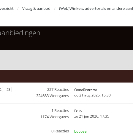
erzicht
Vraag & aanbod
(Web)Winkels, advertorials en andere aan
 aanbiedingen
227
Reacties
2
23
OnnoRistretto
do 21 aug 2025, 15:30
324683
Weergaves
1
Reacties
Frup
zo 21 jun 2026, 17:35
1174
Weergaves
0
Reacties
bobbee