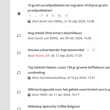
10 gratis proefpakketten en nog eens 10 (bijna) gratis
proefpakketten!
1
…
7
8
9
10
11
door
Joost van EWNL
,
vr 20 sep 2024, 13:48
Nog enkele Shot-timers beschikbaar
door
Joost van EWNL
,
wo 09 okt 2024, 14:28
Nieuwe adverteerder Espressowinkel
1
2
door
Robin_KP
,
do 12 sep 2024, 17:29
Top Selectie Nestor Lasso 150 gr groene koffieboon sa
aanbieding
door
homebaristashop
,
di 16 jul 2024, 13:31
30% kortingscode voor het gehele assortiment van la 
door
Hk87
,
do 11 apr 2024, 16:17
Webshop Specialty Coffee Belgium