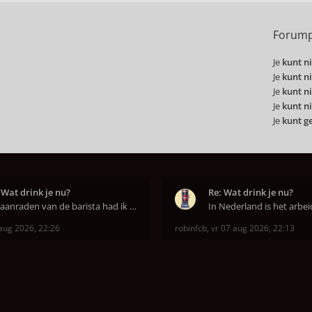
Forump
Je
kunt ni
Je
kunt ni
Je
kunt ni
Je
kunt ni
Je
kunt g
 Wat drink je nu?
Re: Wat drink je nu?
Op aanraden van de barista had ik Purple Rain maa
aug 2026, 22:26
robinfcb
,
vr 07 aug 2026, 22:13