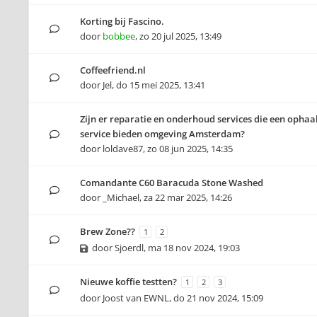
Korting bij Fascino.
door
bobbee
,
zo 20 jul 2025, 13:49
Coffeefriend.nl
door
Jel
,
do 15 mei 2025, 13:41
Zijn er reparatie en onderhoud services die een ophaal
service bieden omgeving Amsterdam?
door
loldave87
,
zo 08 jun 2025, 14:35
Comandante C60 Baracuda Stone Washed
door
_Michael
,
za 22 mar 2025, 14:26
Brew Zone??
1
2
door
Sjoerdl
,
ma 18 nov 2024, 19:03
Nieuwe koffie testten?
1
2
3
door
Joost van EWNL
,
do 21 nov 2024, 15:09