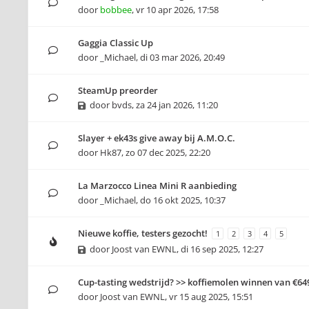
door
bobbee
,
vr 10 apr 2026, 17:58
Gaggia Classic Up
door
_Michael
,
di 03 mar 2026, 20:49
SteamUp preorder
door
bvds
,
za 24 jan 2026, 11:20
Slayer + ek43s give away bij A.M.O.C.
door
Hk87
,
zo 07 dec 2025, 22:20
La Marzocco Linea Mini R aanbieding
door
_Michael
,
do 16 okt 2025, 10:37
Nieuwe koffie, testers gezocht!
1
2
3
4
5
door
Joost van EWNL
,
di 16 sep 2025, 12:27
Cup-tasting wedstrijd? >> koffiemolen winnen van €64
door
Joost van EWNL
,
vr 15 aug 2025, 15:51