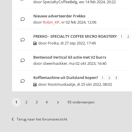
door
SpecialtyCoffeeBelg
,
wo 14 feb 2024, 20:22
Nieuwe adverteerder Frekko
door
Robin_KP
,
vr 02 feb 2024, 12:06
FREKKO - SPECIALTY COFFEE MICRO ROASTERY
1
2
door
Froika
,
di 27 sep 2022, 17:49
Bentwood Vertical 63 actie met V2 burrs
door
cbeenhackker
,
ma 02 okt 2023, 16:40
Koffiemachine uit Duitsland kopen?
1
2
3
door
Nootmuskaatje
,
di 25 okt 2022, 08:02
1
2
3
4
95 onderwerpen
Terug naar het forumoverzicht