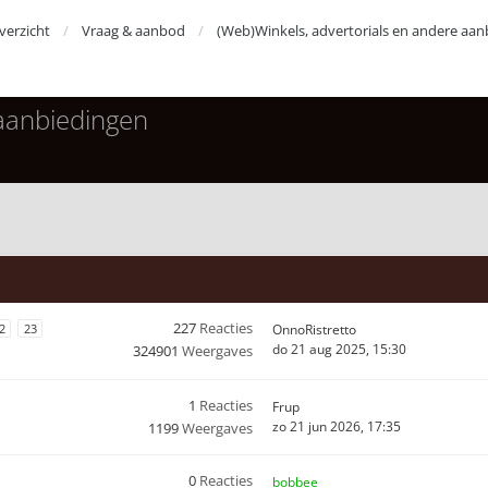
erzicht
Vraag & aanbod
(Web)Winkels, advertorials en andere aan
 aanbiedingen
227
Reacties
2
23
OnnoRistretto
do 21 aug 2025, 15:30
324901
Weergaves
1
Reacties
Frup
zo 21 jun 2026, 17:35
1199
Weergaves
0
Reacties
bobbee