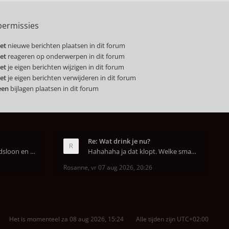
ermissies
et
nieuwe berichten plaatsen in dit forum
et
reageren op onderwerpen in dit forum
et
je eigen berichten wijzigen in dit forum
et
je eigen berichten verwijderen in dit forum
een
bijlagen plaatsen in dit forum
Re: Wat drink je nu?
In Nederland is het arbeidsloon en de winkelhuur o
Hahahaha ja dat klopt. Welke smaak had je?? Ben
Rosanne
,
vr 07 aug 2026, 20:26
Het is momenteel za 08 aug 2026, 15:24
Alle tijden zijn
UTC+02:00