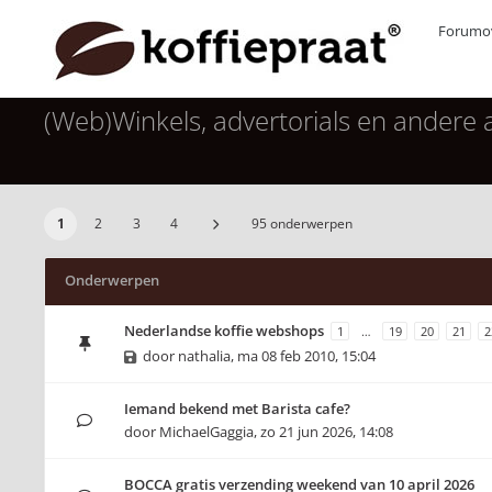
Forumov
(Web)Winkels, advertorials en andere
1
2
3
4
95 onderwerpen
Onderwerpen
Nederlandse koffie webshops
1
…
19
20
21
2
door
nathalia
,
ma 08 feb 2010, 15:04
Iemand bekend met Barista cafe?
door
MichaelGaggia
,
zo 21 jun 2026, 14:08
BOCCA gratis verzending weekend van 10 april 2026