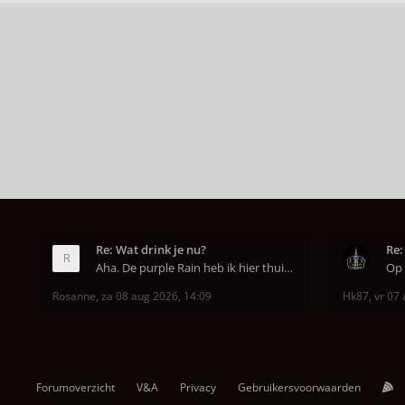
Re: Wat drink je nu?
Re:
Aha. De purple Rain heb ik hier thuis ook op de mo
Rosanne
,
za 08 aug 2026, 14:09
Hk87
,
vr 07 
Forumoverzicht
V&A
Privacy
Gebruikersvoorwaarden