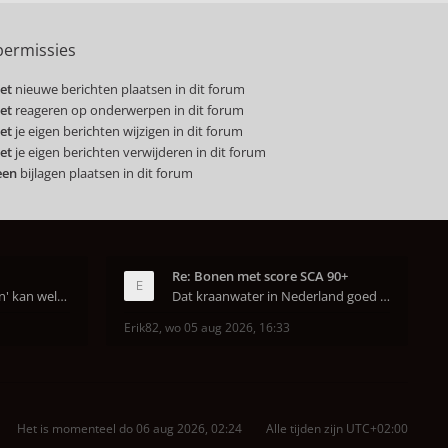
ermissies
et
nieuwe berichten plaatsen in dit forum
et
reageren op onderwerpen in dit forum
et
je eigen berichten wijzigen in dit forum
et
je eigen berichten verwijderen in dit forum
een
bijlagen plaatsen in dit forum
Re: Bonen met score SCA 90+
Dat van dat 'jaren geleden' kan wel kloppen, onze
Dat kraanwater in Nederland goed is heeft helema
Erik82
,
wo 05 aug 2026, 16:33
Het is momenteel do 06 aug 2026, 02:24
Alle tijden zijn
UTC+02:00