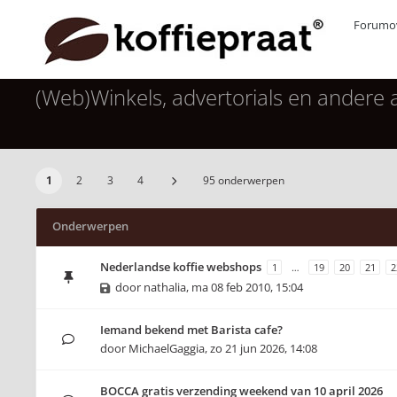
Forumov
(Web)Winkels, advertorials en andere
1
2
3
4
95 onderwerpen
Onderwerpen
Nederlandse koffie webshops
1
…
19
20
21
2
door
nathalia
,
ma 08 feb 2010, 15:04
Iemand bekend met Barista cafe?
door
MichaelGaggia
,
zo 21 jun 2026, 14:08
BOCCA gratis verzending weekend van 10 april 2026