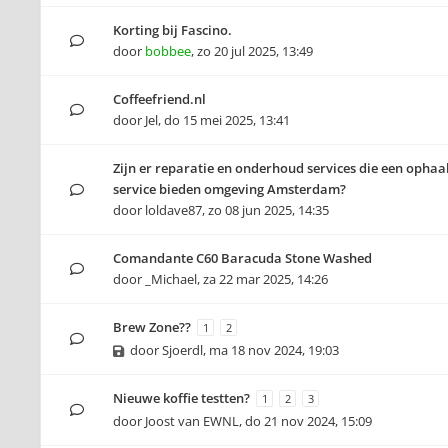
Korting bij Fascino.
door
bobbee
,
zo 20 jul 2025, 13:49
Coffeefriend.nl
door
Jel
,
do 15 mei 2025, 13:41
Zijn er reparatie en onderhoud services die een ophaal
service bieden omgeving Amsterdam?
door
loldave87
,
zo 08 jun 2025, 14:35
Comandante C60 Baracuda Stone Washed
door
_Michael
,
za 22 mar 2025, 14:26
Brew Zone??
1
2
door
Sjoerdl
,
ma 18 nov 2024, 19:03
Nieuwe koffie testten?
1
2
3
door
Joost van EWNL
,
do 21 nov 2024, 15:09