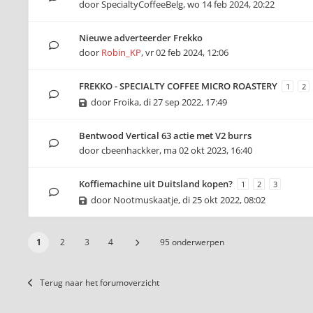
door
SpecialtyCoffeeBelg
,
wo 14 feb 2024, 20:22
Nieuwe adverteerder Frekko
door
Robin_KP
,
vr 02 feb 2024, 12:06
FREKKO - SPECIALTY COFFEE MICRO ROASTERY
1
2
door
Froika
,
di 27 sep 2022, 17:49
Bentwood Vertical 63 actie met V2 burrs
door
cbeenhackker
,
ma 02 okt 2023, 16:40
Koffiemachine uit Duitsland kopen?
1
2
3
door
Nootmuskaatje
,
di 25 okt 2022, 08:02
1
2
3
4
95 onderwerpen
Terug naar het forumoverzicht