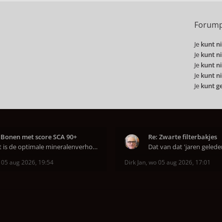
Forump
Je
kunt ni
Je
kunt ni
Je
kunt ni
Je
kunt ni
Je
kunt g
 Bonen met score SCA 90+
Re: Zwarte filterbakjes
Wat is de optimale mineralenverhouding volgens j
 05 aug 2026, 19:54
Dirk Jan
,
wo 05 aug 2026, 17:01