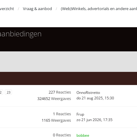
erzicht
Vraag & aanbod
(Web)Winkels, advertorials en andere aan
 aanbiedingen
227
Reacties
2
23
OnnoRistretto
do 21 aug 2025, 15:30
324652
Weergaves
1
Reacties
Frup
zo 21 jun 2026, 17:35
1165
Weergaves
0
Reacties
bobbee