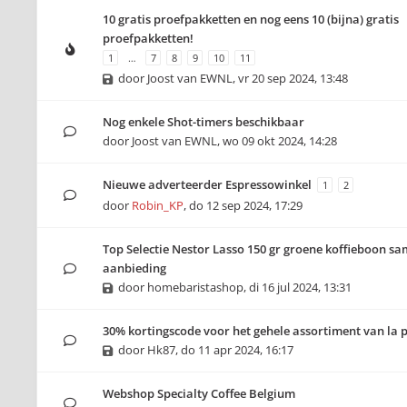
10 gratis proefpakketten en nog eens 10 (bijna) gratis
proefpakketten!
1
…
7
8
9
10
11
door
Joost van EWNL
,
vr 20 sep 2024, 13:48
Nog enkele Shot-timers beschikbaar
door
Joost van EWNL
,
wo 09 okt 2024, 14:28
Nieuwe adverteerder Espressowinkel
1
2
door
Robin_KP
,
do 12 sep 2024, 17:29
Top Selectie Nestor Lasso 150 gr groene koffieboon sa
aanbieding
door
homebaristashop
,
di 16 jul 2024, 13:31
30% kortingscode voor het gehele assortiment van la 
door
Hk87
,
do 11 apr 2024, 16:17
Webshop Specialty Coffee Belgium