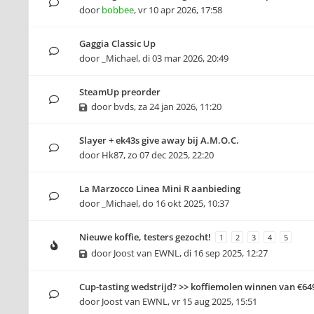
door
bobbee
,
vr 10 apr 2026, 17:58
Gaggia Classic Up
door
_Michael
,
di 03 mar 2026, 20:49
SteamUp preorder
door
bvds
,
za 24 jan 2026, 11:20
Slayer + ek43s give away bij A.M.O.C.
door
Hk87
,
zo 07 dec 2025, 22:20
La Marzocco Linea Mini R aanbieding
door
_Michael
,
do 16 okt 2025, 10:37
Nieuwe koffie, testers gezocht!
1
2
3
4
5
door
Joost van EWNL
,
di 16 sep 2025, 12:27
Cup-tasting wedstrijd? >> koffiemolen winnen van €64
door
Joost van EWNL
,
vr 15 aug 2025, 15:51