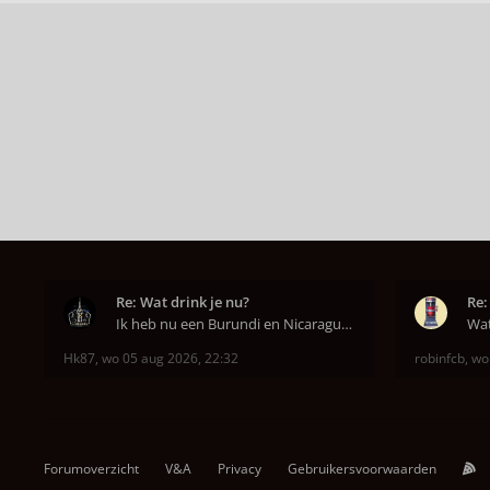
Re: Wat drink je nu?
Re:
Ik heb nu een Burundi en Nicaragua van het hoofdkw
Hk87
,
wo 05 aug 2026, 22:32
robinfcb
,
wo
Forumoverzicht
V&A
Privacy
Gebruikersvoorwaarden