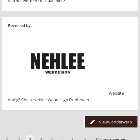
Partner worden?
Klik dan hier>
Powered by:
Website
nodig? Check Nehlee Webdesign Eindhoven
Nieuw onderwerp
1
2
3
4
5
6
141 onderwerpen