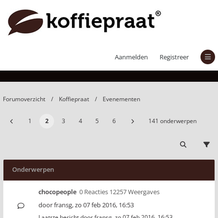
Evenementen
Aanmelden
Registreer
Forumoverzicht
Koffiepraat
Evenementen
1
2
3
4
5
6
141 onderwerpen
Onderwerpen
chocopeople
0 Reacties 12257 Weergaves
door
fransg
,
zo 07 feb 2016, 16:53
Laatste bericht door
fransg
,
zo 07 feb 2016, 16:53