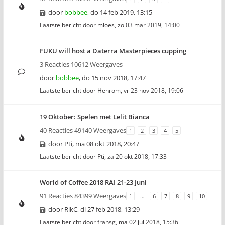
door
bobbee
,
do 14 feb 2019, 13:15
Laatste bericht door
mloes
,
zo 03 mar 2019, 14:00
FUKU will host a Daterra Masterpieces cupping
3 Reacties 10612 Weergaves
door
bobbee
,
do 15 nov 2018, 17:47
Laatste bericht door
Henrom
,
vr 23 nov 2018, 19:06
19 Oktober: Spelen met Lelit Bianca
40 Reacties 49140 Weergaves
1
2
3
4
5
door
Pti
,
ma 08 okt 2018, 20:47
Laatste bericht door
Pti
,
za 20 okt 2018, 17:33
World of Coffee 2018 RAI 21-23 Juni
91 Reacties 84399 Weergaves
1
…
6
7
8
9
10
door
RikC
,
di 27 feb 2018, 13:29
Laatste bericht door
fransg
,
ma 02 jul 2018, 15:36