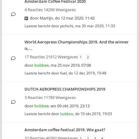
Amsterdam Coffee Festival 2020
4 Reacties 14296 Weergaves
door
Martijn
,
do 12 mar 2020, 11:42
Laatste bericht door
pichichi
,
ma 30 mar 2020, 11:33
World Aeropress Championships 2019. And the winner
is....
17 Reacties 21612 Weergaves
1
2
door
bobbee
,
ma 25 nov 2019, 07:08
Laatste bericht door
fuel
,
do 12 dec 2019, 19:48
DUTCH AEROPRESS CHAMPIONSHIPS 2019
3 Reacties 11789 Weergaves
door
bobbee
,
wo 09 okt 2019, 23:13
Laatste bericht door
bobbee
,
do 10 okt 2019, 19:03
Amsterdam coffee festival 2019. Wie gaat?
32 Reacties 40392 Weergaves
1
2
3
4