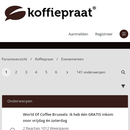
Evenementen
Aanmelden
Registreer
Forumoverzicht
Koffiepraat
Evenementen
1
2
3
4
5
6
141 onderwerpen
Onderwerpen
World Of Coffee Brussels: ik heb één GRATIS inkom
voor vrijdag én zaterdag
2 Reacties 1012 Weergaves