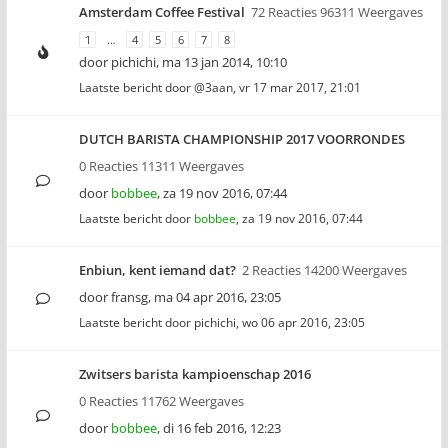
Amsterdam Coffee Festival
72 Reacties 96311 Weergaves
1
…
4
5
6
7
8
door
pichichi
,
ma 13 jan 2014, 10:10
Laatste bericht door
@3aan
,
vr 17 mar 2017, 21:01
DUTCH BARISTA CHAMPIONSHIP 2017 VOORRONDES
0 Reacties 11311 Weergaves
door
bobbee
,
za 19 nov 2016, 07:44
Laatste bericht door
bobbee
,
za 19 nov 2016, 07:44
Enbiun, kent iemand dat?
2 Reacties 14200 Weergaves
door
fransg
,
ma 04 apr 2016, 23:05
Laatste bericht door
pichichi
,
wo 06 apr 2016, 23:05
Zwitsers barista kampioenschap 2016
0 Reacties 11762 Weergaves
door
bobbee
,
di 16 feb 2016, 12:23