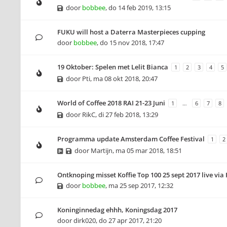
door
bobbee
,
do 14 feb 2019, 13:15
FUKU will host a Daterra Masterpieces cupping
door
bobbee
,
do 15 nov 2018, 17:47
19 Oktober: Spelen met Lelit Bianca
1
2
3
4
5
door
Pti
,
ma 08 okt 2018, 20:47
World of Coffee 2018 RAI 21-23 Juni
1
…
6
7
8
door
RikC
,
di 27 feb 2018, 13:29
Programma update Amsterdam Coffee Festival
1
2
door
Martijn
,
ma 05 mar 2018, 18:51
Ontknoping misset Koffie Top 100 25 sept 2017 live vi
door
bobbee
,
ma 25 sep 2017, 12:32
Koninginnedag ehhh, Koningsdag 2017
door
dirk020
,
do 27 apr 2017, 21:20