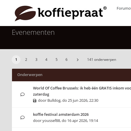
Forumov
Evenementen
1
2
3
4
5
6
141 onderwerpen
Onderwerpen
World Of Coffee Brussels: ik heb één GRATIS inkom voo
zaterdag
door
Bulldog
,
do 25 jun 2026, 22:30
koffie festival amsterdam 2026
door
youssef88
,
do 16 apr 2026, 19:14