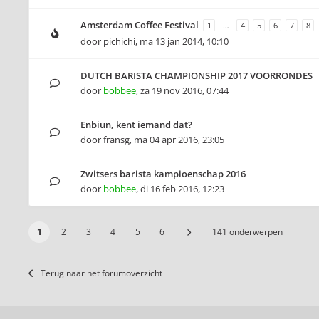
Amsterdam Coffee Festival
1
…
4
5
6
7
8
door
pichichi
,
ma 13 jan 2014, 10:10
DUTCH BARISTA CHAMPIONSHIP 2017 VOORRONDES
door
bobbee
,
za 19 nov 2016, 07:44
Enbiun, kent iemand dat?
door
fransg
,
ma 04 apr 2016, 23:05
Zwitsers barista kampioenschap 2016
door
bobbee
,
di 16 feb 2016, 12:23
1
2
3
4
5
6
141 onderwerpen
Terug naar het forumoverzicht