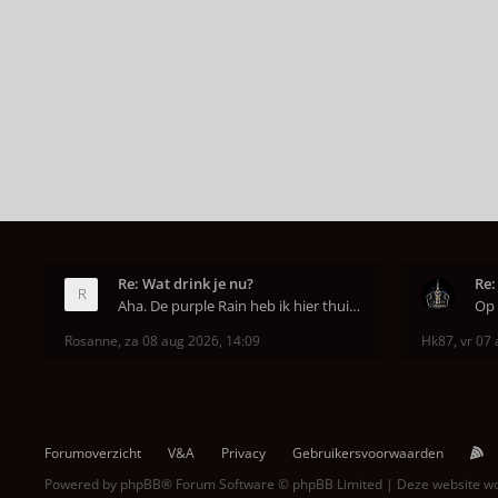
Re: Wat drink je nu?
Re:
Aha. De purple Rain heb ik hier thuis ook op de mo
Rosanne
,
za 08 aug 2026, 14:09
Hk87
,
vr 07 
Forumoverzicht
V&A
Privacy
Gebruikersvoorwaarden
Powered by
phpBB
® Forum Software © phpBB Limited | Deze website 