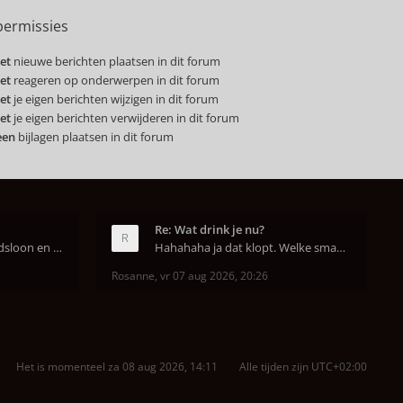
ermissies
et
nieuwe berichten plaatsen in dit forum
et
reageren op onderwerpen in dit forum
et
je eigen berichten wijzigen in dit forum
et
je eigen berichten verwijderen in dit forum
een
bijlagen plaatsen in dit forum
Re: Wat drink je nu?
In Nederland is het arbeidsloon en de winkelhuur o
Hahahaha ja dat klopt. Welke smaak had je?? Ben
Rosanne
,
vr 07 aug 2026, 20:26
Het is momenteel za 08 aug 2026, 14:11
Alle tijden zijn
UTC+02:00