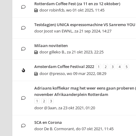
Rotterdam Coffee Fest (za 11 en zo 12 oktober)
door
robinfcb
,
wo 01 okt 2025, 11:45
Testdag(en) UNICA espressomachine VS Sanremo YOU
door
Joost van EWNL
,
za 21 sep 2024, 14:27
Milaan noviteiten
door
gilleko B.
,
za 21 okt 2023, 22:25
Amsterdam Coffee Festival 2022
1
2
3
4
5
door
@presso
,
wo 09 mar 2022, 08:29
Adriaans koffiekar mag het weer eens gaan proberen (
november Afrikaanderplein Rotterdam
1
2
3
door
@3aan
,
za 23 okt 2021, 01:20
SCA en Corona
door
De B. Cormorant
,
do 07 okt 2021, 11:45