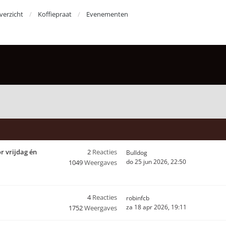
erzicht
Koffiepraat
Evenementen
r vrijdag én
2
Reacties
Bulldog
do 25 jun 2026, 22:50
1049
Weergaves
4
Reacties
robinfcb
za 18 apr 2026, 19:11
1752
Weergaves