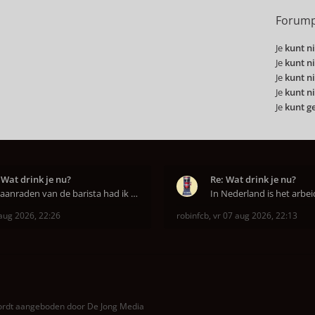
Forump
Je
kunt ni
Je
kunt ni
Je
kunt ni
Je
kunt ni
Je
kunt g
 Wat drink je nu?
Re: Wat drink je nu?
Op aanraden van de barista had ik Purple Rain maa
aug 2026, 22:26
robinfcb
,
vr 07 aug 2026, 22:13
wordt aangeboden door
De Jong Media