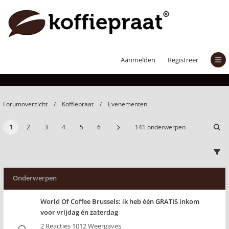
Evenementen
Aanmelden
Registreer
Forumoverzicht
Koffiepraat
Evenementen
1
2
3
4
5
6
141 onderwerpen
Onderwerpen
World Of Coffee Brussels: ik heb één GRATIS inkom
voor vrijdag én zaterdag
2 Reacties 1012 Weergaves