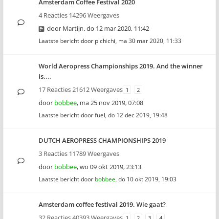
Amsterdam Coffee Festival 2020
4 Reacties 14296 Weergaves
door
Martijn
,
do 12 mar 2020, 11:42
Laatste bericht door
pichichi
,
ma 30 mar 2020, 11:33
World Aeropress Championships 2019. And the winner
is....
17 Reacties 21612 Weergaves
1
2
door
bobbee
,
ma 25 nov 2019, 07:08
Laatste bericht door
fuel
,
do 12 dec 2019, 19:48
DUTCH AEROPRESS CHAMPIONSHIPS 2019
3 Reacties 11789 Weergaves
door
bobbee
,
wo 09 okt 2019, 23:13
Laatste bericht door
bobbee
,
do 10 okt 2019, 19:03
Amsterdam coffee festival 2019. Wie gaat?
32 Reacties 40393 Weergaves
1
2
3
4