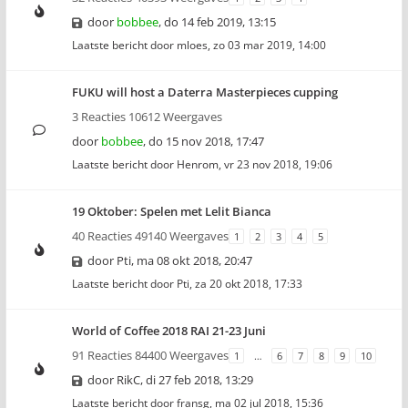
door
bobbee
,
do 14 feb 2019, 13:15
Laatste bericht door
mloes
,
zo 03 mar 2019, 14:00
FUKU will host a Daterra Masterpieces cupping
3 Reacties 10612 Weergaves
door
bobbee
,
do 15 nov 2018, 17:47
Laatste bericht door
Henrom
,
vr 23 nov 2018, 19:06
19 Oktober: Spelen met Lelit Bianca
40 Reacties 49140 Weergaves
1
2
3
4
5
door
Pti
,
ma 08 okt 2018, 20:47
Laatste bericht door
Pti
,
za 20 okt 2018, 17:33
World of Coffee 2018 RAI 21-23 Juni
91 Reacties 84400 Weergaves
1
…
6
7
8
9
10
door
RikC
,
di 27 feb 2018, 13:29
Laatste bericht door
fransg
,
ma 02 jul 2018, 15:36