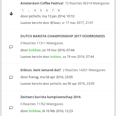
Amsterdam Coffee Festival
72 Reacties 96314 Weergaves
1
…
4
5
6
7
8
door
pichichi
,
ma 13 jan 2014, 10:10
Laatste bericht door
@3aan
,
vr 17 mar 2017, 21:01
DUTCH BARISTA CHAMPIONSHIP 2017 VOORRONDES
0 Reacties 11311 Weergaves
door
bobbee
,
za 19 nov 2016, 07:44
Laatste bericht door
bobbee
,
za 19 nov 2016, 07:44
Enbiun, kent iemand dat?
2 Reacties 14201 Weergaves
door
fransg
,
ma 04 apr 2016, 23:05
Laatste bericht door
pichichi
,
wo 06 apr 2016, 23:05
Zwitsers barista kampioenschap 2016
0 Reacties 11762 Weergaves
door
bobbee
,
di 16 feb 2016, 12:23