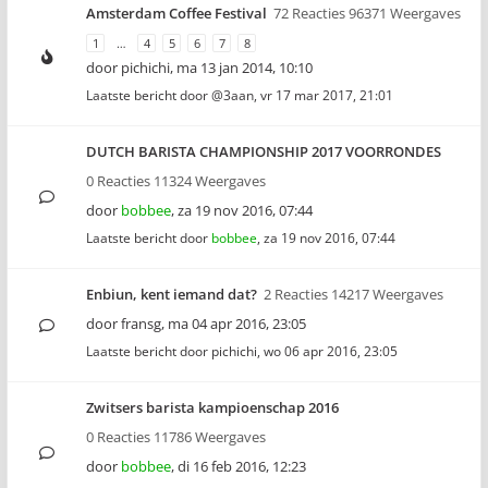
Amsterdam Coffee Festival
72 Reacties 96371 Weergaves
1
…
4
5
6
7
8
door
pichichi
,
ma 13 jan 2014, 10:10
Laatste bericht door
@3aan
,
vr 17 mar 2017, 21:01
DUTCH BARISTA CHAMPIONSHIP 2017 VOORRONDES
0 Reacties 11324 Weergaves
door
bobbee
,
za 19 nov 2016, 07:44
Laatste bericht door
bobbee
,
za 19 nov 2016, 07:44
Enbiun, kent iemand dat?
2 Reacties 14217 Weergaves
door
fransg
,
ma 04 apr 2016, 23:05
Laatste bericht door
pichichi
,
wo 06 apr 2016, 23:05
Zwitsers barista kampioenschap 2016
0 Reacties 11786 Weergaves
door
bobbee
,
di 16 feb 2016, 12:23