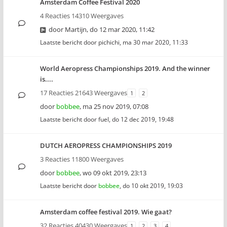
Amsterdam Coffee Festival 2020
4 Reacties 14310 Weergaves
door
Martijn
,
do 12 mar 2020, 11:42
Laatste bericht door
pichichi
,
ma 30 mar 2020, 11:33
World Aeropress Championships 2019. And the winner
is....
17 Reacties 21643 Weergaves
1
2
door
bobbee
,
ma 25 nov 2019, 07:08
Laatste bericht door
fuel
,
do 12 dec 2019, 19:48
DUTCH AEROPRESS CHAMPIONSHIPS 2019
3 Reacties 11800 Weergaves
door
bobbee
,
wo 09 okt 2019, 23:13
Laatste bericht door
bobbee
,
do 10 okt 2019, 19:03
Amsterdam coffee festival 2019. Wie gaat?
32 Reacties 40430 Weergaves
1
2
3
4