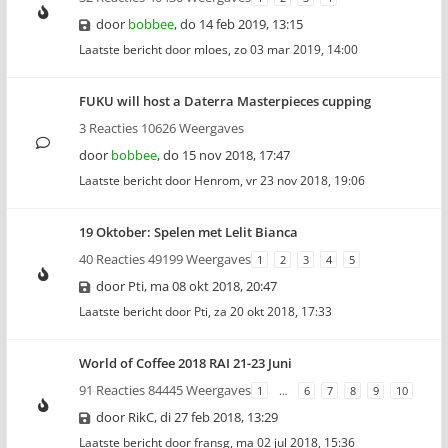
door
bobbee
,
do 14 feb 2019, 13:15
Laatste bericht door
mloes
,
zo 03 mar 2019, 14:00
FUKU will host a Daterra Masterpieces cupping
3 Reacties 10626 Weergaves
door
bobbee
,
do 15 nov 2018, 17:47
Laatste bericht door
Henrom
,
vr 23 nov 2018, 19:06
19 Oktober: Spelen met Lelit Bianca
40 Reacties 49199 Weergaves
1
2
3
4
5
door
Pti
,
ma 08 okt 2018, 20:47
Laatste bericht door
Pti
,
za 20 okt 2018, 17:33
World of Coffee 2018 RAI 21-23 Juni
91 Reacties 84445 Weergaves
1
…
6
7
8
9
10
door
RikC
,
di 27 feb 2018, 13:29
Laatste bericht door
fransg
,
ma 02 jul 2018, 15:36