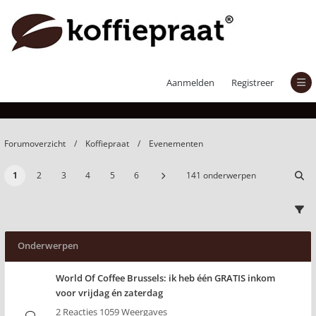
Evenementen
Aanmelden
Registreer
Forumoverzicht
Koffiepraat
Evenementen
1
2
3
4
5
6
141 onderwerpen
Onderwerpen
World Of Coffee Brussels: ik heb één GRATIS inkom
voor vrijdag én zaterdag
2 Reacties 1059 Weergaves