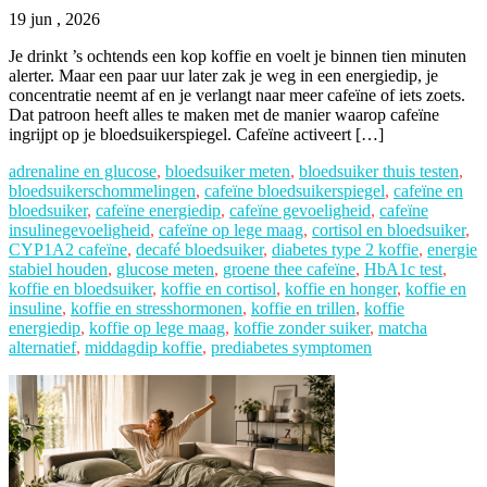
19 jun , 2026
Je drinkt ’s ochtends een kop koffie en voelt je binnen tien minuten
alerter. Maar een paar uur later zak je weg in een energiedip, je
concentratie neemt af en je verlangt naar meer cafeïne of iets zoets.
Dat patroon heeft alles te maken met de manier waarop cafeïne
ingrijpt op je bloedsuikerspiegel. Cafeïne activeert […]
adrenaline en glucose
,
bloedsuiker meten
,
bloedsuiker thuis testen
,
bloedsuikerschommelingen
,
cafeïne bloedsuikerspiegel
,
cafeïne en
bloedsuiker
,
cafeïne energiedip
,
cafeïne gevoeligheid
,
cafeïne
insulinegevoeligheid
,
cafeïne op lege maag
,
cortisol en bloedsuiker
,
CYP1A2 cafeïne
,
decafé bloedsuiker
,
diabetes type 2 koffie
,
energie
stabiel houden
,
glucose meten
,
groene thee cafeïne
,
HbA1c test
,
koffie en bloedsuiker
,
koffie en cortisol
,
koffie en honger
,
koffie en
insuline
,
koffie en stresshormonen
,
koffie en trillen
,
koffie
energiedip
,
koffie op lege maag
,
koffie zonder suiker
,
matcha
alternatief
,
middagdip koffie
,
prediabetes symptomen