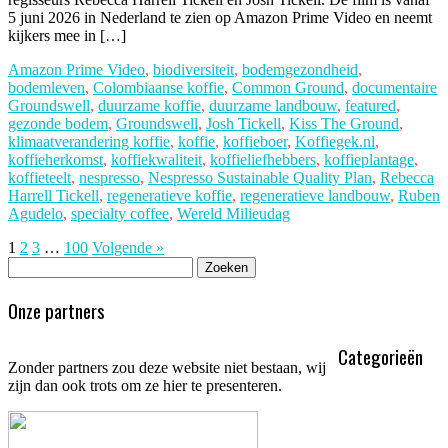
5 juni 2026 in Nederland te zien op Amazon Prime Video en neemt
kijkers mee in […]
Amazon Prime Video
,
biodiversiteit
,
bodemgezondheid
,
bodemleven
,
Colombiaanse koffie
,
Common Ground
,
documentaire
Groundswell
,
duurzame koffie
,
duurzame landbouw
,
featured
,
gezonde bodem
,
Groundswell
,
Josh Tickell
,
Kiss The Ground
,
klimaatverandering koffie
,
koffie
,
koffieboer
,
Koffiegek.nl
,
koffieherkomst
,
koffiekwaliteit
,
koffieliefhebbers
,
koffieplantage
,
koffieteelt
,
nespresso
,
Nespresso Sustainable Quality Plan
,
Rebecca
Harrell Tickell
,
regeneratieve koffie
,
regeneratieve landbouw
,
Ruben
Agudelo
,
specialty coffee
,
Wereld Milieudag
1
2
3
…
100
Volgende »
Zoeken
naar:
Onze partners
Categorieën
Zonder partners zou deze website niet bestaan, wij
zijn dan ook trots om ze hier te presenteren.