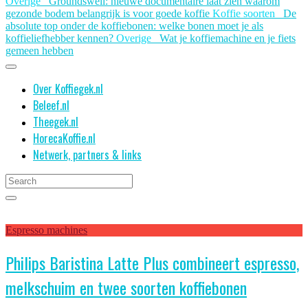
Overige
Groundswell: nieuwe documentaire laat zien waarom
gezonde bodem belangrijk is voor goede koffie
Koffie soorten
De
absolute top onder de koffiebonen: welke bonen moet je als
koffieliefhebber kennen?
Overige
Wat je koffiemachine en je fiets
gemeen hebben
Over Koffiegek.nl
Beleef.nl
Theegek.nl
HorecaKoffie.nl
Netwerk, partners & links
Espresso machines
Philips Baristina Latte Plus combineert espresso,
melkschuim en twee soorten koffiebonen