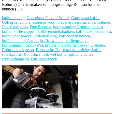
Robusta) Om de smaken van hoogwaardige Robusta beter te
kunnen […]
baristatraining
,
Canephora Flavour Wheel
,
Canephora koffie
,
Coffea canephora
,
espresso voor horeca
,
espressomelange
,
featured
,
Fine Canephora
,
Fine Robusta
,
hoogwaardige Robusta
,
horeca
koffie
,
koffie cuppen
,
koffie en melkdranken
,
koffie inkopen horeca
,
koffie voor horeca
,
koffiebeleving
,
koffiebonen horeca
,
koffiebranderij Zwolle
,
koffiekwaliteit
,
koffiemelange
,
koffiesmaken
,
mocca d'or
,
professionele koffieproever
,
Q-grader
,
Robusta in espresso
,
Robusta koffie
,
smaakbeoordeling koffie
,
smaakprofiel Robusta
,
smaakwiel koffie
,
specialty coffee
,
wetenschappelijk koffieonderzoek