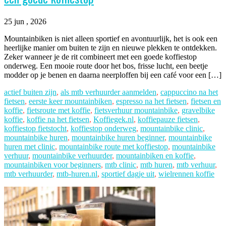
25 jun , 2026
Mountainbiken is niet alleen sportief en avontuurlijk, het is ook een
heerlijke manier om buiten te zijn en nieuwe plekken te ontdekken.
Zeker wanneer je de rit combineert met een goede koffiestop
onderweg. Een mooie route door het bos, frisse lucht, een beetje
modder op je benen en daarna neerploffen bij een café voor een […]
actief buiten zijn
,
als mtb verhuurder aanmelden
,
cappuccino na het
fietsen
,
eerste keer mountainbiken
,
espresso na het fietsen
,
fietsen en
koffie
,
fietsroute met koffie
,
fietsverhuur mountainbike
,
gravelbike
koffie
,
koffie na het fietsen
,
Koffiegek.nl
,
koffiepauze fietsen
,
koffiestop fietstocht
,
koffiestop onderweg
,
mountainbike clinic
,
mountainbike huren
,
mountainbike huren beginner
,
mountainbike
huren met clinic
,
mountainbike route met koffiestop
,
mountainbike
verhuur
,
mountainbike verhuurder
,
mountainbiken en koffie
,
mountainbiken voor beginners
,
mtb clinic
,
mtb huren
,
mtb verhuur
,
mtb verhuurder
,
mtb-huren.nl
,
sportief dagje uit
,
wielrennen koffie