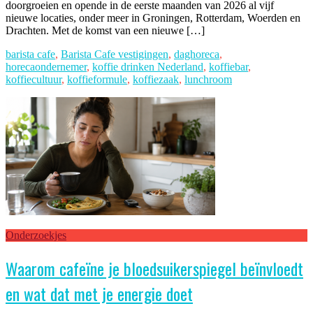
doorgroeien en opende in de eerste maanden van 2026 al vijf
nieuwe locaties, onder meer in Groningen, Rotterdam, Woerden en
Drachten. Met de komst van een nieuwe […]
barista cafe
,
Barista Cafe vestigingen
,
daghoreca
,
horecaondernemer
,
koffie drinken Nederland
,
koffiebar
,
koffiecultuur
,
koffieformule
,
koffiezaak
,
lunchroom
Onderzoekjes
Waarom cafeïne je bloedsuikerspiegel beïnvloedt
en wat dat met je energie doet