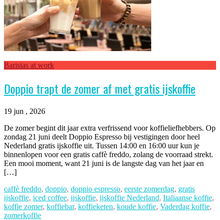
Baristas at work
Doppio trapt de zomer af met gratis ijskoffie
19 jun , 2026
De zomer begint dit jaar extra verfrissend voor koffieliefhebbers. Op
zondag 21 juni deelt Doppio Espresso bij vestigingen door heel
Nederland gratis ijskoffie uit. Tussen 14:00 en 16:00 uur kun je
binnenlopen voor een gratis caffè freddo, zolang de voorraad strekt.
Een mooi moment, want 21 juni is de langste dag van het jaar en
[…]
caffè freddo
,
doppio
,
doppio espresso
,
eerste zomerdag
,
gratis
ijskoffie
,
iced coffee
,
ijskoffie
,
ijskoffie Nederland
,
Italiaanse koffie
,
koffie zomer
,
koffiebar
,
koffieketen
,
koude koffie
,
Vaderdag koffie
,
zomerkoffie