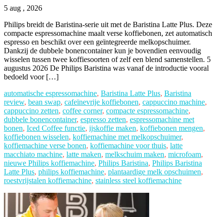
5 aug , 2026
Philips breidt de Baristina-serie uit met de Baristina Latte Plus. Deze
compacte espressomachine maalt verse koffiebonen, zet automatisch
espresso en beschikt over een geïntegreerde melkopschuimer.
Dankzij de dubbele bonencontainer kun je bovendien eenvoudig
wisselen tussen twee koffiesoorten of zelf een blend samenstellen. 5
augustus 2026 De Philips Baristina was vanaf de introductie vooral
bedoeld voor […]
automatische espressomachine
,
Baristina Latte Plus
,
Baristina
review
,
bean swap
,
cafeïnevrije koffiebonen
,
cappuccino machine
,
cappuccino zetten
,
coffee corner
,
compacte espressomachine
,
dubbele bonencontainer
,
espresso zetten
,
espressomachine met
bonen
,
Iced Coffee functie
,
ijskoffie maken
,
koffiebonen mengen
,
koffiebonen wisselen
,
koffiemachine met melkopschuimer
,
koffiemachine verse bonen
,
koffiemachine voor thuis
,
latte
macchiato machine
,
latte maken
,
melkschuim maken
,
microfoam
,
nieuwe Philips koffiemachine
,
Philips Baristina
,
Philips Baristina
Latte Plus
,
philips koffiemachine
,
plantaardige melk opschuimen
,
roestvrijstalen koffiemachine
,
stainless steel koffiemachine