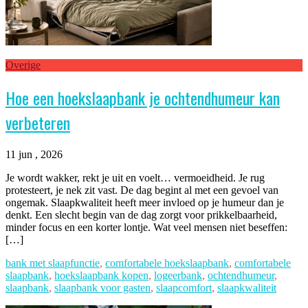
Overige
Hoe een hoekslaapbank je ochtendhumeur kan
verbeteren
11 jun , 2026
Je wordt wakker, rekt je uit en voelt… vermoeidheid. Je rug
protesteert, je nek zit vast. De dag begint al met een gevoel van
ongemak. Slaapkwaliteit heeft meer invloed op je humeur dan je
denkt. Een slecht begin van de dag zorgt voor prikkelbaarheid,
minder focus en een korter lontje. Wat veel mensen niet beseffen:
[…]
bank met slaapfunctie
,
comfortabele hoekslaapbank
,
comfortabele
slaapbank
,
hoekslaapbank kopen
,
logeerbank
,
ochtendhumeur
,
slaapbank
,
slaapbank voor gasten
,
slaapcomfort
,
slaapkwaliteit