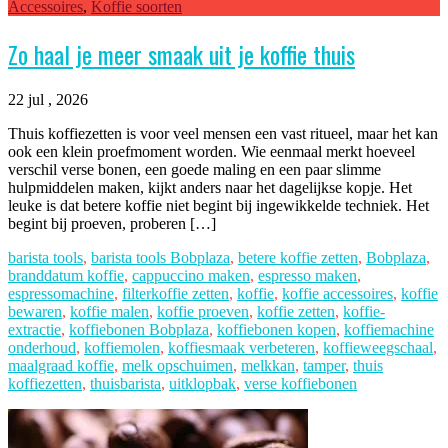
Accessoires
,
Koffie soorten
Zo haal je meer smaak uit je koffie thuis
22 jul , 2026
Thuis koffiezetten is voor veel mensen een vast ritueel, maar het kan
ook een klein proefmoment worden. Wie eenmaal merkt hoeveel
verschil verse bonen, een goede maling en een paar slimme
hulpmiddelen maken, kijkt anders naar het dagelijkse kopje. Het
leuke is dat betere koffie niet begint bij ingewikkelde techniek. Het
begint bij proeven, proberen […]
barista tools
,
barista tools Bobplaza
,
betere koffie zetten
,
Bobplaza
,
branddatum koffie
,
cappuccino maken
,
espresso maken
,
espressomachine
,
filterkoffie zetten
,
koffie
,
koffie accessoires
,
koffie
bewaren
,
koffie malen
,
koffie proeven
,
koffie zetten
,
koffie-
extractie
,
koffiebonen Bobplaza
,
koffiebonen kopen
,
koffiemachine
onderhoud
,
koffiemolen
,
koffiesmaak verbeteren
,
koffieweegschaal
,
maalgraad koffie
,
melk opschuimen
,
melkkan
,
tamper
,
thuis
koffiezetten
,
thuisbarista
,
uitklopbak
,
verse koffiebonen