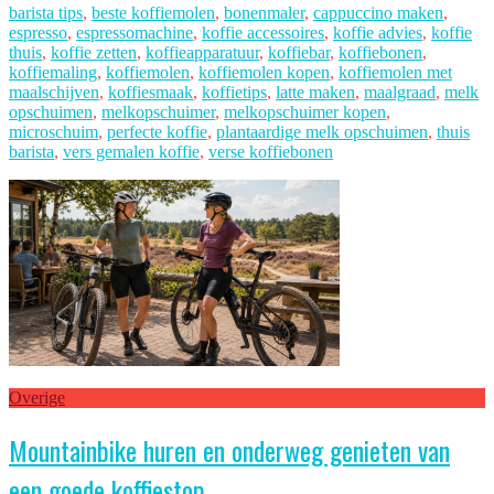
barista tips
,
beste koffiemolen
,
bonenmaler
,
cappuccino maken
,
espresso
,
espressomachine
,
koffie accessoires
,
koffie advies
,
koffie
thuis
,
koffie zetten
,
koffieapparatuur
,
koffiebar
,
koffiebonen
,
koffiemaling
,
koffiemolen
,
koffiemolen kopen
,
koffiemolen met
maalschijven
,
koffiesmaak
,
koffietips
,
latte maken
,
maalgraad
,
melk
opschuimen
,
melkopschuimer
,
melkopschuimer kopen
,
microschuim
,
perfecte koffie
,
plantaardige melk opschuimen
,
thuis
barista
,
vers gemalen koffie
,
verse koffiebonen
Overige
Mountainbike huren en onderweg genieten van
een goede koffiestop