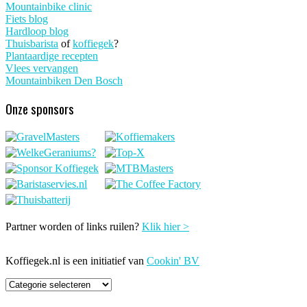
Mountainbike clinic
Fiets blog
Hardloop blog
Thuisbarista
of
koffiegek
?
Plantaardige recepten
Vlees vervangen
Mountainbiken Den Bosch
Onze sponsors
Partner worden of links ruilen?
Klik hier >
Koffiegek.nl is een initiatief van
Cookin' BV
Categorieën