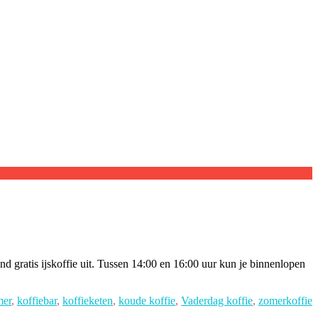
nd gratis ijskoffie uit. Tussen 14:00 en 16:00 uur kun je binnenlopen
mer
,
koffiebar
,
koffieketen
,
koude koffie
,
Vaderdag koffie
,
zomerkoffie