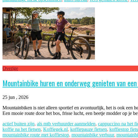
Overige
Mountainbike huren en onderweg genieten van een 
25 jun , 2026
Mountainbiken is niet alleen sportief en avontuurlijk, het is ook een
Een mooie route door het bos, frisse lucht, een beetje modder op je b
actief buiten zijn
,
als mtb verhuurder aanmelden
,
cappuccino na het fi
koffie na het fietsen
,
Koffiegek.nl
,
koffiepauze fietsen
,
koffiestop fiet
mountainbike route met koffiestop
,
mountainbike verhuur
,
mountainbi