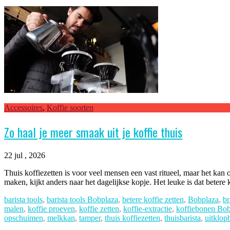
Accessoires
,
Koffie soorten
Zo haal je meer smaak uit je koffie thuis
22 jul , 2026
Thuis koffiezetten is voor veel mensen een vast ritueel, maar het k
maken, kijkt anders naar het dagelijkse kopje. Het leuke is dat betere
barista tools
,
barista tools Bobplaza
,
betere koffie zetten
,
Bobplaza
,
br
malen
,
koffie proeven
,
koffie zetten
,
koffie-extractie
,
koffiebonen Bob
opschuimen
,
melkkan
,
tamper
,
thuis koffiezetten
,
thuisbarista
,
uitklop