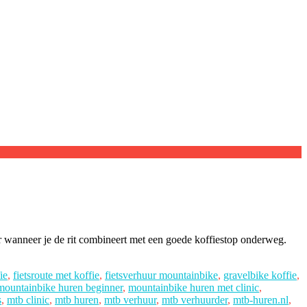
er wanneer je de rit combineert met een goede koffiestop onderweg.
ie
,
fietsroute met koffie
,
fietsverhuur mountainbike
,
gravelbike koffie
,
mountainbike huren beginner
,
mountainbike huren met clinic
,
s
,
mtb clinic
,
mtb huren
,
mtb verhuur
,
mtb verhuurder
,
mtb-huren.nl
,