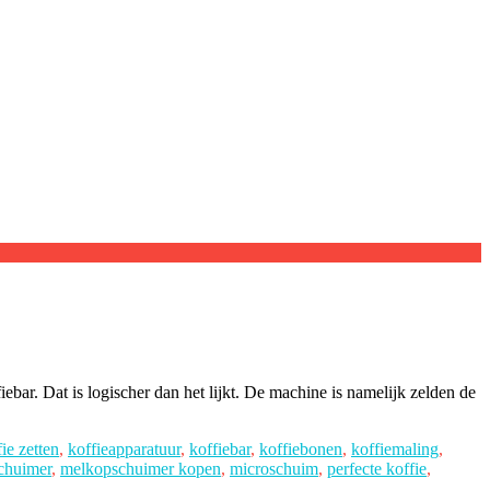
ebar. Dat is logischer dan het lijkt. De machine is namelijk zelden de
ie zetten
,
koffieapparatuur
,
koffiebar
,
koffiebonen
,
koffiemaling
,
chuimer
,
melkopschuimer kopen
,
microschuim
,
perfecte koffie
,