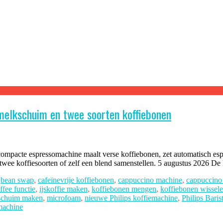
 melkschuim en twee soorten koffiebonen
eze compacte espressomachine maalt verse koffiebonen, zet automatisch e
wee koffiesoorten of zelf een blend samenstellen. 5 augustus 2026 De P
,
bean swap
,
cafeïnevrije koffiebonen
,
cappuccino machine
,
cappuccino 
ffee functie
,
ijskoffie maken
,
koffiebonen mengen
,
koffiebonen wissel
schuim maken
,
microfoam
,
nieuwe Philips koffiemachine
,
Philips Baris
emachine