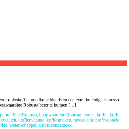
t voor oploskoffie, goedkope blends en een extra krachtige espresso.
hoogwaardige Robusta beter te kunnen […]
phora
,
Fine Robusta
,
hoogwaardige Robusta
,
horeca koffie
,
koffie
ekwaliteit
,
koffiemelange
,
koffiesmaken
,
mocca d'or
,
professionele
offee
,
wetenschappelijk koffieonderzoek