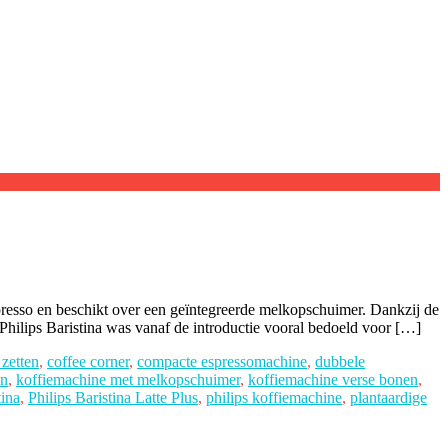
spresso en beschikt over een geïntegreerde melkopschuimer. Dankzij de
hilips Baristina was vanaf de introductie vooral bedoeld voor […]
zetten
,
coffee corner
,
compacte espressomachine
,
dubbele
en
,
koffiemachine met melkopschuimer
,
koffiemachine verse bonen
,
tina
,
Philips Baristina Latte Plus
,
philips koffiemachine
,
plantaardige