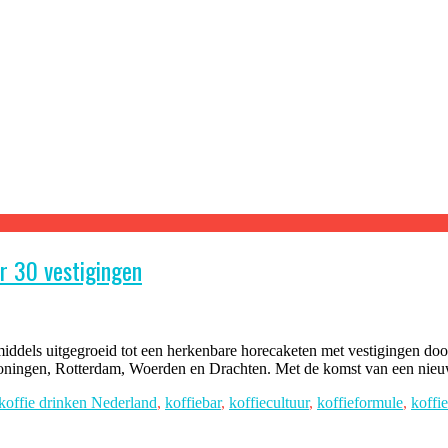
ar 30 vestigingen
iddels uitgegroeid tot een herkenbare horecaketen met vestigingen door
 Groningen, Rotterdam, Woerden en Drachten. Met de komst van een nie
koffie drinken Nederland
,
koffiebar
,
koffiecultuur
,
koffieformule
,
koffi