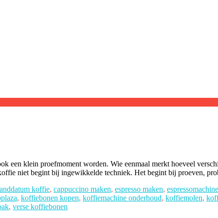
an ook een klein proefmoment worden. Wie eenmaal merkt hoeveel versc
 koffie niet begint bij ingewikkelde techniek. Het begint bij proeven, p
anddatum koffie
,
cappuccino maken
,
espresso maken
,
espressomachin
plaza
,
koffiebonen kopen
,
koffiemachine onderhoud
,
koffiemolen
,
kof
bak
,
verse koffiebonen