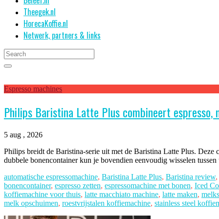
Theegek.nl
HorecaKoffie.nl
Netwerk, partners & links
Espresso machines
Philips Baristina Latte Plus combineert espresso,
5 aug , 2026
Philips breidt de Baristina-serie uit met de Baristina Latte Plus. D
dubbele bonencontainer kun je bovendien eenvoudig wisselen tussen t
automatische espressomachine
,
Baristina Latte Plus
,
Baristina review
bonencontainer
,
espresso zetten
,
espressomachine met bonen
,
Iced Co
koffiemachine voor thuis
,
latte macchiato machine
,
latte maken
,
melk
melk opschuimen
,
roestvrijstalen koffiemachine
,
stainless steel koffi