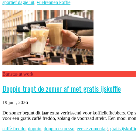
sportief dagje uit
,
wielrennen koffie
Baristas at work
Doppio trapt de zomer af met gratis ijskoffie
19 jun , 2026
De zomer begint dit jaar extra verfrissend voor koffieliefhebbers. Op
voor een gratis caffè freddo, zolang de voorraad strekt. Een mooi mom
caffè freddo
,
doppio
,
doppio espresso
,
eerste zomerdag
,
gratis ijskoffi