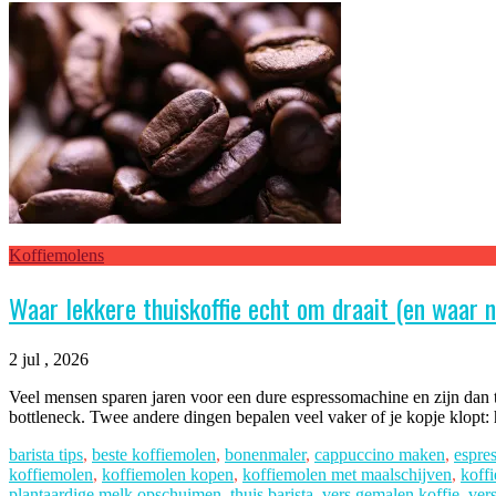
Koffiemolens
Waar lekkere thuiskoffie echt om draait (en waar n
2 jul , 2026
Veel mensen sparen jaren voor een dure espressomachine en zijn dan tel
bottleneck. Twee andere dingen bepalen veel vaker of je kopje klopt: 
barista tips
,
beste koffiemolen
,
bonenmaler
,
cappuccino maken
,
espre
koffiemolen
,
koffiemolen kopen
,
koffiemolen met maalschijven
,
koff
plantaardige melk opschuimen
,
thuis barista
,
vers gemalen koffie
,
ver