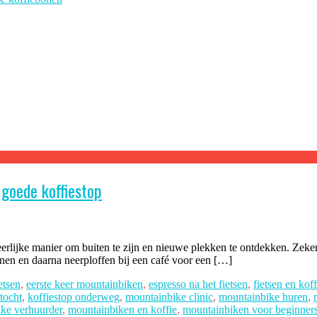
goede koffiestop
 heerlijke manier om buiten te zijn en nieuwe plekken te ontdekken. Zek
enen en daarna neerploffen bij een café voor een […]
etsen
,
eerste keer mountainbiken
,
espresso na het fietsen
,
fietsen en koff
stocht
,
koffiestop onderweg
,
mountainbike clinic
,
mountainbike huren
,
ke verhuurder
,
mountainbiken en koffie
,
mountainbiken voor beginner