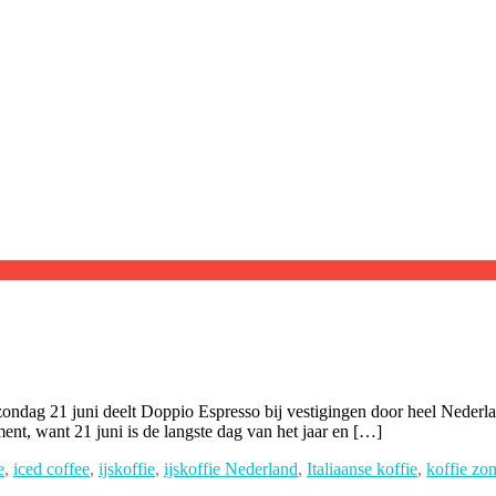
 zondag 21 juni deelt Doppio Espresso bij vestigingen door heel Nederla
ent, want 21 juni is de langste dag van het jaar en […]
e
,
iced coffee
,
ijskoffie
,
ijskoffie Nederland
,
Italiaanse koffie
,
koffie zo