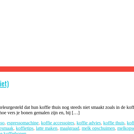
iet)
eurgesteld dat hun koffie thuis nog steeds niet smaakt zoals in de koffi
hoe vers je bonen gemalen zijn en, bij […]
sso
,
espressomachine
,
koffie accessoires
,
koffie advies
,
koffie thuis
,
koff
iesmaak
,
koffietips
,
latte maken
,
maalgraad
,
melk opschuimen
,
melkops
se koffiebonen