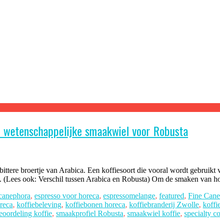
e wetenschappelijke smaakwiel voor Robusta
, bittere broertje van Arabica. Een koffiesoort die vooral wordt gebruik
t. (Lees ook: Verschil tussen Arabica en Robusta) Om de smaken van 
canephora
,
espresso voor horeca
,
espressomelange
,
featured
,
Fine Cane
oreca
,
koffiebeleving
,
koffiebonen horeca
,
koffiebranderij Zwolle
,
koffi
oordeling koffie
,
smaakprofiel Robusta
,
smaakwiel koffie
,
specialty c