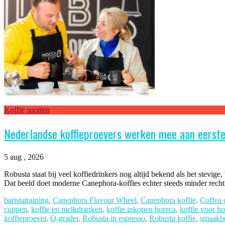
Koffie soorten
Nederlandse koffieproevers werken mee aan eerst
5 aug , 2026
Robusta staat bij veel koffiedrinkers nog altijd bekend als het stevige
Dat beeld doet moderne Canephora-koffies echter steeds minder rech
baristatraining
,
Canephora Flavour Wheel
,
Canephora koffie
,
Coffea 
cuppen
,
koffie en melkdranken
,
koffie inkopen horeca
,
koffie voor h
koffieproever
,
Q-grader
,
Robusta in espresso
,
Robusta koffie
,
smaakbe