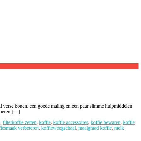
hil verse bonen, een goede maling en een paar slimme hulpmiddelen
roberen […]
e
,
filterkoffie zetten
,
koffie
,
koffie accessoires
,
koffie bewaren
,
koffie
fiesmaak verbeteren
,
koffieweegschaal
,
maalgraad koffie
,
melk