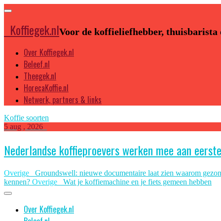
Koffiegek.nl
Voor de koffieliefhebber, thuisbarista
Over Koffiegek.nl
Beleef.nl
Theegek.nl
HorecaKoffie.nl
Netwerk, partners & links
Koffie soorten
5 aug , 2026
Nederlandse koffieproevers werken mee aan eerst
Overige
Groundswell: nieuwe documentaire laat zien waarom gezon
kennen?
Overige
Wat je koffiemachine en je fiets gemeen hebben
Over Koffiegek.nl
Beleef.nl