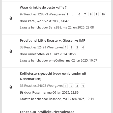
Waar drink je de beste koffie ?
97 Reacties 128373 Weergaves
1
…
6
7
8
9
10
door
karel
,
wo 15 okt 2008, 14:47
Laatste bericht door
SansB98
,
ma 22 jun 2026, 23:08
Proefpanel Little Roastery: Giessen vs IMF
33 Reacties 52491 Weergaves
1
2
3
4
door
omeCoffee
,
di 15 okt 2024, 20:29
Laatste bericht door
omeCoffee
,
ma 02 jun 2025, 10:57
Koffietesters gezocht (voor een brander uit
Denemarken)
33 Reacties 24673 Weergaves
1
2
3
4
door
Rosanne
,
ma 06 jan 2025, 22:39
Laatste bericht door
Rosanne
,
ma 17 feb 2025, 10:44
Een top 30 in willekeurige volgorde