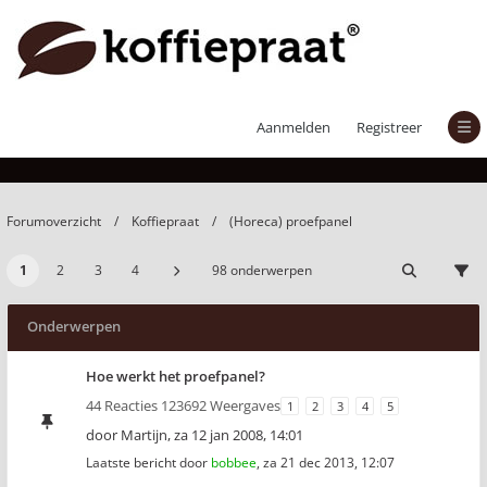
(Horeca) proefpanel
Aanmelden
Registreer
Forumoverzicht
Koffiepraat
(Horeca) proefpanel
1
2
3
4
98 onderwerpen
Onderwerpen
Hoe werkt het proefpanel?
44 Reacties 123692 Weergaves
1
2
3
4
5
door
Martijn
,
za 12 jan 2008, 14:01
Laatste bericht door
bobbee
,
za 21 dec 2013, 12:07