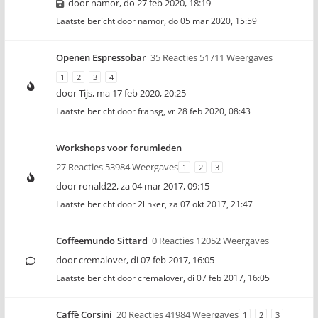
door
namor
,
do 27 feb 2020, 18:19
Laatste bericht door
namor
,
do 05 mar 2020, 15:59
Openen Espressobar
35 Reacties 51711 Weergaves
1
2
3
4
door
Tijs
,
ma 17 feb 2020, 20:25
Laatste bericht door
fransg
,
vr 28 feb 2020, 08:43
Workshops voor forumleden
27 Reacties 53984 Weergaves
1
2
3
door
ronald22
,
za 04 mar 2017, 09:15
Laatste bericht door
2linker
,
za 07 okt 2017, 21:47
Coffeemundo Sittard
0 Reacties 12052 Weergaves
door
cremalover
,
di 07 feb 2017, 16:05
Laatste bericht door
cremalover
,
di 07 feb 2017, 16:05
Caffè Corsini
20 Reacties 41984 Weergaves
1
2
3