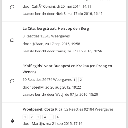
door
CaffÃ¨Corsini
,
di 20 mei 2014, 14:11
Laatste bericht door
NielsB
,
ma 17 okt 2016, 16:45
La Cita, bergstraat, Heist op den Berg
3 Reacties 13343 Weergaves
door
@3aan
,
za 17 sep 2016, 19:58
Laatste bericht door
fransg
,
za 17 sep 2016, 20:56
"Koffiegids" voor Budapest en Krakau (en Praag en
Wenen)
10 Reacties 26474 Weergaves
1
2
door
SteefM
,
zo 26 aug 2012, 19:22
Laatste bericht door
Wedj
,
do 07 jul 2016, 18:20
Proefpanel: Costa Rica
52 Reacties 92184 Weergaves
1
2
3
4
5
6
door
Martijn
,
ma 21 sep 2015, 17:14