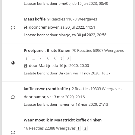
Laatste bericht door
omeCo
,
do 15 jun 2023, 08:40
Maas koffie
9 Reacties 11678 Weergaves
door
cremalover
,
za 30 jul 2022, 11:51
Laatste bericht door
Marcje
,
za 30 jul 2022, 20:58
Proefpanel: Brute Bonen
70 Reacties 63967 Weergaves
1
…
4
5
6
7
8
door
Martijn
,
do 16 jul 2020, 20:00
Laatste bericht door
Dirk Jan
,
wo 11 nov 2020, 18:37
koffie cezve (zand koffie )
2 Reacties 10303 Weergaves
door
namor
,
vr 13 mar 2020, 20:16
Laatste bericht door
namor
,
vr 13 mar 2020, 21:13
Waar moet ik in Maastricht koffie drinken
16 Reacties 22388 Weergaves
1
2