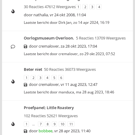
30 Reacties 47612 Weergaves
1
2
3
4
door
nathalia
,
vr 24 okt 2008, 11:04
Laatste bericht door
Dirk Jan
,
zo 14 apr 2024, 16:19
Oorlogsmuseum Overloon.
5 Reacties 13709 Weergaves
door
cremalover
,
za 28 okt 2023, 17:04
Laatste bericht door
cremalover
,
zo 29 okt 2023, 07:52
Beter niet
50 Reacties 36073 Weergaves
1
2
3
4
5
6
door
cremalover
,
vr 11 aug 2023, 12:47
Laatste bericht door
manduca
,
ma 28 aug 2023, 18:46
Proefpanel; Little Roastery
102 Reacties 52621 Weergaves
1
…
7
8
9
10
11
door
bobbee
,
vr 28 apr 2023, 11:40