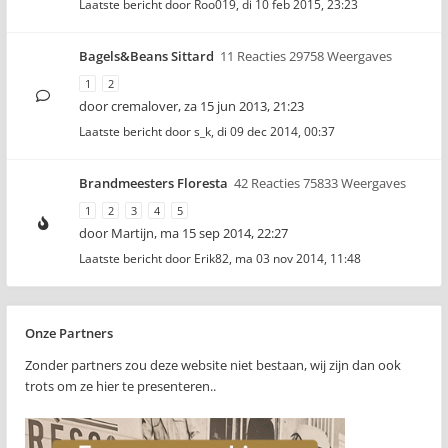
Laatste bericht door
Roo019
,
di 10 feb 2015, 23:23
Bagels&Beans Sittard
11 Reacties 29758 Weergaves
1
2
door
cremalover
,
za 15 jun 2013, 21:23
Laatste bericht door
s_k
,
di 09 dec 2014, 00:37
Brandmeesters Floresta
42 Reacties 75833 Weergaves
1
2
3
4
5
door
Martijn
,
ma 15 sep 2014, 22:27
Laatste bericht door
Erik82
,
ma 03 nov 2014, 11:48
Onze Partners
Zonder partners zou deze website niet bestaan, wij zijn dan ook
trots om ze hier te presenteren..