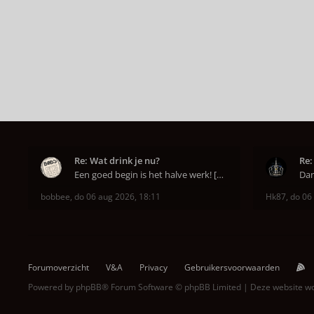
Re: Wat drink je nu?
Re:
Een goed begin is het halve werk! [emoji6]
bobbee
,
do 06 aug 2026, 18:11
Hk87
,
do 06
Forumoverzicht
V&A
Privacy
Gebruikersvoorwaarden
Powered by
phpBB
® Forum Software © phpBB Limited | Deze website 