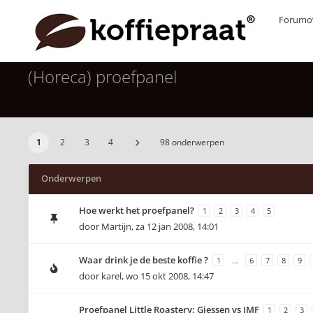
Forumov
(Horeca) proefpanel
1
2
3
4
98 onderwerpen
Onderwerpen
Hoe werkt het proefpanel?
1
2
3
4
5
door
Martijn
,
za 12 jan 2008, 14:01
Waar drink je de beste koffie ?
1
…
6
7
8
9
door
karel
,
wo 15 okt 2008, 14:47
Proefpanel Little Roastery: Giessen vs IMF
1
2
3