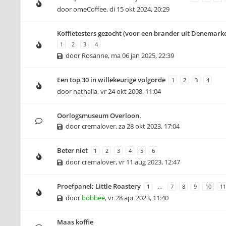
door
omeCoffee
,
di 15 okt 2024, 20:29
Koffietesters gezocht (voor een brander uit Denemark
1
2
3
4
door
Rosanne
,
ma 06 jan 2025, 22:39
Een top 30 in willekeurige volgorde
1
2
3
4
door
nathalia
,
vr 24 okt 2008, 11:04
Oorlogsmuseum Overloon.
door
cremalover
,
za 28 okt 2023, 17:04
Beter niet
1
2
3
4
5
6
door
cremalover
,
vr 11 aug 2023, 12:47
Proefpanel; Little Roastery
1
…
7
8
9
10
11
door
bobbee
,
vr 28 apr 2023, 11:40
Maas koffie