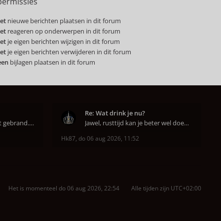
ermissies
et
nieuwe berichten plaatsen in dit forum
et
reageren op onderwerpen in dit forum
et
je eigen berichten wijzigen in dit forum
et
je eigen berichten verwijderen in dit forum
een
bijlagen plaatsen in dit forum
Re: Wat drink je nu?
Super dat je zo goed hebt gebrand. Gefeliciteerd!
Jawel, rusttijd kan je beter wel doen anders smaa
Hk87
,
do 06 aug 2026, 11:52
Het is momenteel do 06 aug 2026, 22:54
Alle tijden zijn
UTC+02:00