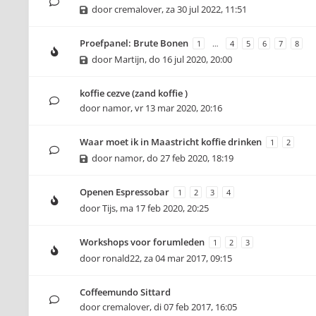
door
cremalover
,
za 30 jul 2022, 11:51
Proefpanel: Brute Bonen
1
…
4
5
6
7
8
door
Martijn
,
do 16 jul 2020, 20:00
koffie cezve (zand koffie )
door
namor
,
vr 13 mar 2020, 20:16
Waar moet ik in Maastricht koffie drinken
1
2
door
namor
,
do 27 feb 2020, 18:19
Openen Espressobar
1
2
3
4
door
Tijs
,
ma 17 feb 2020, 20:25
Workshops voor forumleden
1
2
3
door
ronald22
,
za 04 mar 2017, 09:15
Coffeemundo Sittard
door
cremalover
,
di 07 feb 2017, 16:05