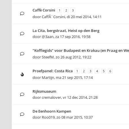
Caffè Corsini
1
2
3
door
CaffÃ¨Corsini
,
di 20 mei 2014, 14:11
La Cita, bergstraat, Heist op den Berg
door
@3aan
,
za 17 sep 2016, 19:58
"Koffiegids" voor Budapest en Krakau (en Praag en W
door
SteefM
,
zo 26 aug 2012, 19:22
Proefpanel: Costa Rica
1
2
3
4
5
6
door
Martijn
,
ma 21 sep 2015, 17:14
Rijksmuseum
door
cremalover
,
vr 12 dec 2014, 21:28
De Eenhoorn Kampen
door
Roo019
,
zo 08 mar 2015, 10:37