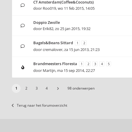
CT Amsterdam(Coffee&Coconuts)
door
Roo019
,
wo 11 feb 2015, 14:05
Doppio Zwolle
door
Erik82
,
zo 25 jan 2015, 19:32
Bagels&Beans Sittard
1
2
door
cremalover
,
za 15 jun 2013, 21:23
Brandmeesters Floresta
1
2
3
4
5
door
Martijn
,
ma 15 sep 2014, 22:27
1
2
3
4
98 onderwerpen
Terug naar het forumoverzicht