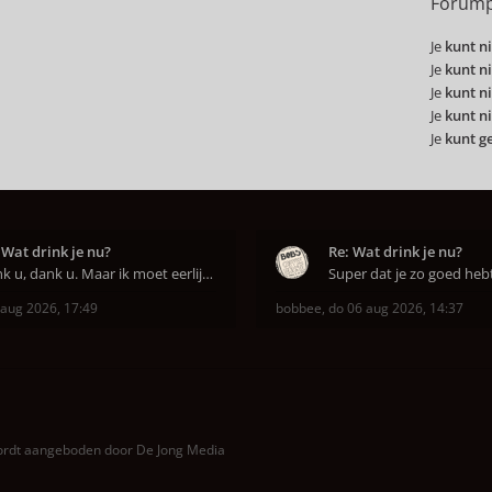
Forump
Je
kunt ni
Je
kunt ni
Je
kunt ni
Je
kunt ni
Je
kunt g
 Wat drink je nu?
Re: Wat drink je nu?
Dank u, dank u. Maar ik moet eerlijk bekennen da
 aug 2026, 17:49
bobbee
,
do 06 aug 2026, 14:37
wordt aangeboden door
De Jong Media