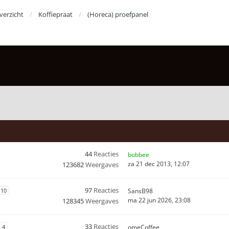
erzicht
Koffiepraat
(Horeca) proefpanel
44
Reacties
bobbee
za 21 dec 2013, 12:07
123682
Weergaves
97
Reacties
10
SansB98
ma 22 jun 2026, 23:08
128345
Weergaves
33
Reacties
4
omeCoffee