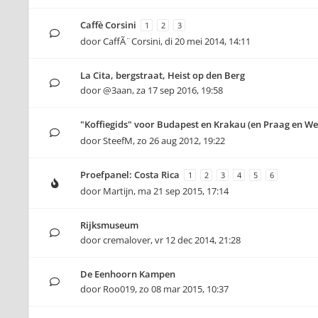
Caffè Corsini
1
2
3
door
CaffÃ¨Corsini
,
di 20 mei 2014, 14:11
La Cita, bergstraat, Heist op den Berg
door
@3aan
,
za 17 sep 2016, 19:58
"Koffiegids" voor Budapest en Krakau (en Praag en W
door
SteefM
,
zo 26 aug 2012, 19:22
Proefpanel: Costa Rica
1
2
3
4
5
6
door
Martijn
,
ma 21 sep 2015, 17:14
Rijksmuseum
door
cremalover
,
vr 12 dec 2014, 21:28
De Eenhoorn Kampen
door
Roo019
,
zo 08 mar 2015, 10:37