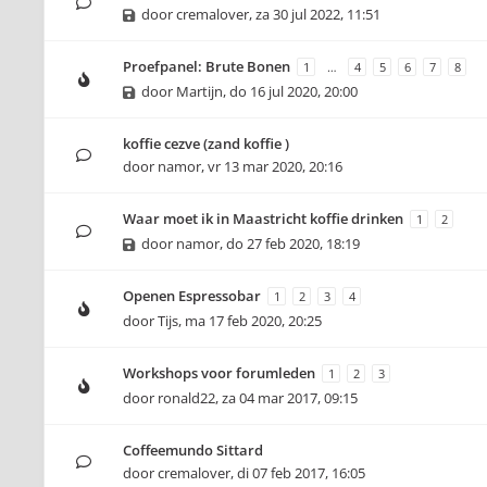
door
cremalover
,
za 30 jul 2022, 11:51
Proefpanel: Brute Bonen
1
…
4
5
6
7
8
door
Martijn
,
do 16 jul 2020, 20:00
koffie cezve (zand koffie )
door
namor
,
vr 13 mar 2020, 20:16
Waar moet ik in Maastricht koffie drinken
1
2
door
namor
,
do 27 feb 2020, 18:19
Openen Espressobar
1
2
3
4
door
Tijs
,
ma 17 feb 2020, 20:25
Workshops voor forumleden
1
2
3
door
ronald22
,
za 04 mar 2017, 09:15
Coffeemundo Sittard
door
cremalover
,
di 07 feb 2017, 16:05