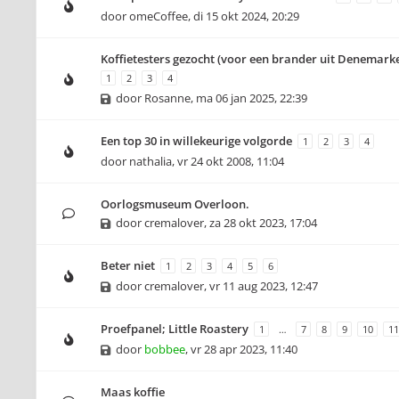
door
omeCoffee
,
di 15 okt 2024, 20:29
Koffietesters gezocht (voor een brander uit Denemark
1
2
3
4
door
Rosanne
,
ma 06 jan 2025, 22:39
Een top 30 in willekeurige volgorde
1
2
3
4
door
nathalia
,
vr 24 okt 2008, 11:04
Oorlogsmuseum Overloon.
door
cremalover
,
za 28 okt 2023, 17:04
Beter niet
1
2
3
4
5
6
door
cremalover
,
vr 11 aug 2023, 12:47
Proefpanel; Little Roastery
1
…
7
8
9
10
11
door
bobbee
,
vr 28 apr 2023, 11:40
Maas koffie