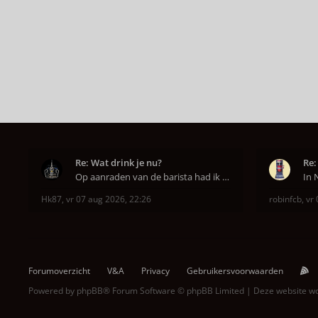
Re: Wat drink je nu?
Re:
Op aanraden van de barista had ik Purple Rain maa
Hk87
,
vr 07 aug 2026, 22:26
robinfcb
,
vr 
Forumoverzicht
V&A
Privacy
Gebruikersvoorwaarden
Powered by
phpBB
® Forum Software © phpBB Limited | Deze website 