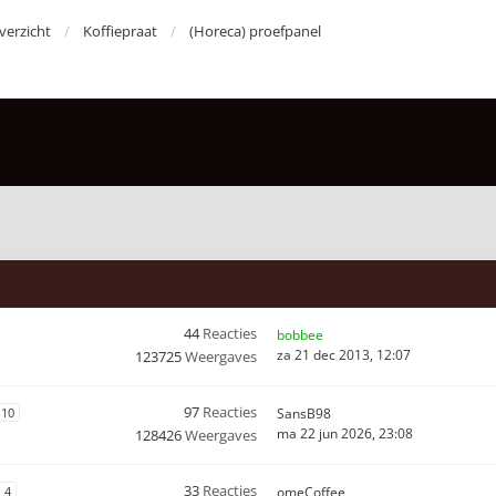
erzicht
Koffiepraat
(Horeca) proefpanel
44
Reacties
bobbee
za 21 dec 2013, 12:07
123725
Weergaves
97
Reacties
10
SansB98
ma 22 jun 2026, 23:08
128426
Weergaves
33
Reacties
4
omeCoffee