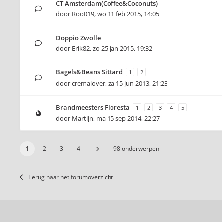
CT Amsterdam(Coffee&Coconuts)
door
Roo019
,
wo 11 feb 2015, 14:05
Doppio Zwolle
door
Erik82
,
zo 25 jan 2015, 19:32
Bagels&Beans Sittard
1
2
door
cremalover
,
za 15 jun 2013, 21:23
Brandmeesters Floresta
1
2
3
4
5
door
Martijn
,
ma 15 sep 2014, 22:27
1
2
3
4
98 onderwerpen
Terug naar het forumoverzicht