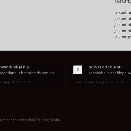
Forump
Je
kunt ni
Je
kunt ni
Je
kunt ni
Je
kunt ni
Je
kunt g
 Wat drink je nu?
Re: Wat drink je nu?
In Nederland is het arbeidsloon en de winkelhuur o
07 aug 2026, 22:13
Rosanne
,
vr 07 aug 2026, 20:26
wordt aangeboden door
De Jong Media