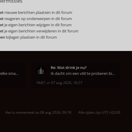
ermissies
et
nieuwe berichten plaatsen in dit forum
et
reageren op onderwerpen in dit forum
et
je eigen berichten wijzigen in dit forum
et
je eigen berichten verwijderen in dit forum
een
bijlagen plaatsen in dit forum
Re: Wat drink je nu?
Hahahaha ja dat klopt. Welke smaak had je?? Ben
Ik dacht om een v60 te proberen bij DAK in Amsterd
Hk87
,
vr 07 aug 2026, 18:27
Het is momenteel za 08 aug 2026, 09:18
Alle tijden zijn
UTC+02:00