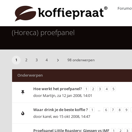
Forumov
(Horeca) proefpanel
1
2
3
4
98 onderwerpen
Onderwerpen
Hoe werkt het proefpanel?
1
2
3
4
5
door
Martijn
,
za 12 jan 2008, 14:01
Waar drink je de beste koffie ?
1
…
6
7
8
9
door
karel
,
wo 15 okt 2008, 14:47
Proefpanel Little Roastery: Giessen vs IMF
1
2
3