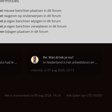
ermissies
et
nieuwe berichten plaatsen in dit forum
et
reageren op onderwerpen in dit forum
et
je eigen berichten wijzigen in dit forum
et
je eigen berichten verwijderen in dit forum
een
bijlagen plaatsen in dit forum
Re: Wat drink je nu?
Op aanraden van de barista had ik Purple Rain maa
In Nederland is het arbeidsloon en de winkelhuur o
robinfcb
,
vr 07 aug 2026, 22:13
Het is momenteel zo 09 aug 2026, 14:14
Alle tijden zijn
UTC+02:00