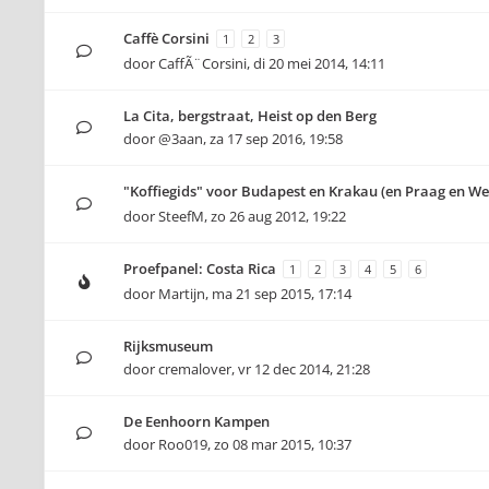
Caffè Corsini
1
2
3
door
CaffÃ¨Corsini
,
di 20 mei 2014, 14:11
La Cita, bergstraat, Heist op den Berg
door
@3aan
,
za 17 sep 2016, 19:58
"Koffiegids" voor Budapest en Krakau (en Praag en W
door
SteefM
,
zo 26 aug 2012, 19:22
Proefpanel: Costa Rica
1
2
3
4
5
6
door
Martijn
,
ma 21 sep 2015, 17:14
Rijksmuseum
door
cremalover
,
vr 12 dec 2014, 21:28
De Eenhoorn Kampen
door
Roo019
,
zo 08 mar 2015, 10:37