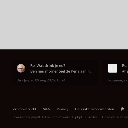
Re: Wat drink je nu?
Re:
Ben hier momenteel de Perla aan het uitproberen. D
Dirk Jan
,
zo 09 aug 2026, 10:24
Rosanne
,
za
Forumoverzicht
V&A
Privacy
Gebruikersvoorwaarden
Powered by
phpBB
® Forum Software © phpBB Limited | Deze website 