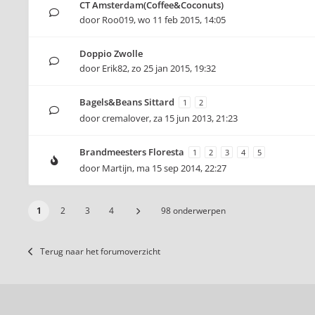
CT Amsterdam(Coffee&Coconuts)
door
Roo019
,
wo 11 feb 2015, 14:05
Doppio Zwolle
door
Erik82
,
zo 25 jan 2015, 19:32
Bagels&Beans Sittard
1
2
door
cremalover
,
za 15 jun 2013, 21:23
Brandmeesters Floresta
1
2
3
4
5
door
Martijn
,
ma 15 sep 2014, 22:27
1
2
3
4
98 onderwerpen
Terug naar het forumoverzicht