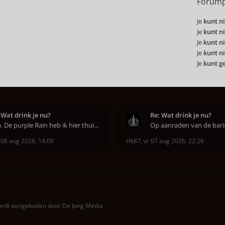
Forump
Je
kunt ni
Je
kunt ni
Je
kunt ni
Je
kunt ni
Je
kunt g
 Wat drink je nu?
Re: Wat drink je nu?
Aha. De purple Rain heb ik hier thuis ook op de mo
 08 aug 2026, 14:09
Hk87
,
vr 07 aug 2026, 22:26
wordt aangeboden door
De Jong Media