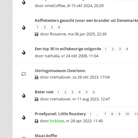
door
omeCoffee
,
di 15 okt 2024, 20:29
Koffietesters gezocht (voor een brander uit Denemark
1
2
3
4
door
Rosanne
,
ma 06 jan 2025, 22:39
Een top 30 in willekeurige volgorde
1
2
3
4
door
nathalia
,
vr 24 okt 2008, 11:04
Oorlogsmuseum Overloon.
door
cremalover
,
za 28 okt 2023, 17:04
Beter niet
1
2
3
4
5
6
door
cremalover
,
vr 11 aug 2023, 12:47
Proefpanel; Little Roastery
1
…
7
8
9
10
11
door
bobbee
,
vr 28 apr 2023, 11:40
Maas koffie