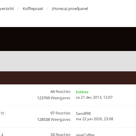
erzicht
Koffiepraat
(Horeca) proefpanel
44
Reacties
bobbee
za 21 dec 2013, 12:07
123769
Weergaves
97
Reacties
10
SansB98
ma 22 jun 2026, 23:08
128538
Weergaves
33
Reacties
4
omeCoffee