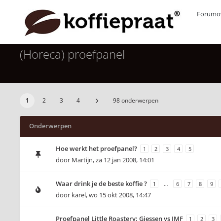
Forumov
(Horeca) proefpanel
1
2
3
4
98 onderwerpen
Onderwerpen
Hoe werkt het proefpanel?
1
2
3
4
5
door
Martijn
,
za 12 jan 2008, 14:01
Waar drink je de beste koffie ?
1
…
6
7
8
9
door
karel
,
wo 15 okt 2008, 14:47
Proefpanel Little Roastery: Giessen vs IMF
1
2
3