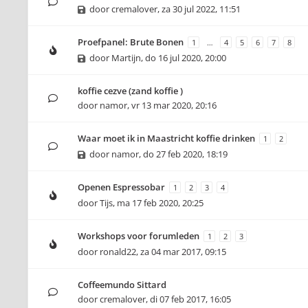
door
cremalover
,
za 30 jul 2022, 11:51
Proefpanel: Brute Bonen
1
…
4
5
6
7
8
door
Martijn
,
do 16 jul 2020, 20:00
koffie cezve (zand koffie )
door
namor
,
vr 13 mar 2020, 20:16
Waar moet ik in Maastricht koffie drinken
1
2
door
namor
,
do 27 feb 2020, 18:19
Openen Espressobar
1
2
3
4
door
Tijs
,
ma 17 feb 2020, 20:25
Workshops voor forumleden
1
2
3
door
ronald22
,
za 04 mar 2017, 09:15
Coffeemundo Sittard
door
cremalover
,
di 07 feb 2017, 16:05