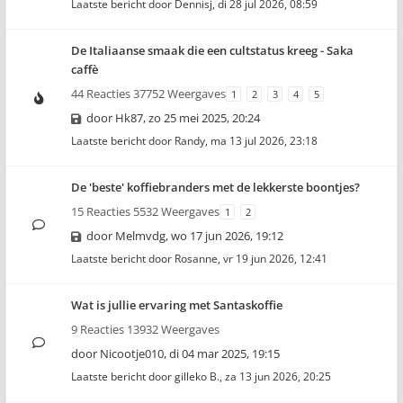
Laatste bericht door
Dennisj
,
di 28 jul 2026, 08:59
De Italiaanse smaak die een cultstatus kreeg - Saka
caffè
44 Reacties 37752 Weergaves
1
2
3
4
5
door
Hk87
,
zo 25 mei 2025, 20:24
Laatste bericht door
Randy
,
ma 13 jul 2026, 23:18
De 'beste' koffiebranders met de lekkerste boontjes?
15 Reacties 5532 Weergaves
1
2
door
Melmvdg
,
wo 17 jun 2026, 19:12
Laatste bericht door
Rosanne
,
vr 19 jun 2026, 12:41
Wat is jullie ervaring met Santaskoffie
9 Reacties 13932 Weergaves
door
Nicootje010
,
di 04 mar 2025, 19:15
Laatste bericht door
gilleko B.
,
za 13 jun 2026, 20:25