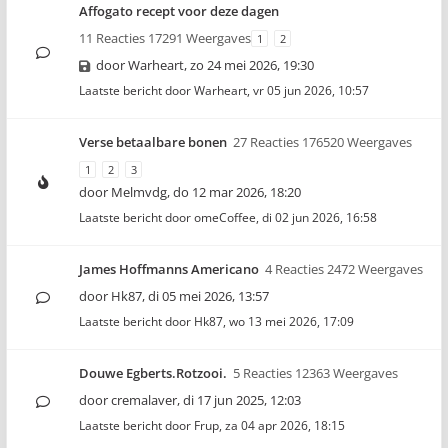
Affogato recept voor deze dagen
11 Reacties 17291 Weergaves
1
2
door
Warheart
,
zo 24 mei 2026, 19:30
Laatste bericht door
Warheart
,
vr 05 jun 2026, 10:57
Verse betaalbare bonen
27 Reacties 176520 Weergaves
1
2
3
door
Melmvdg
,
do 12 mar 2026, 18:20
Laatste bericht door
omeCoffee
,
di 02 jun 2026, 16:58
James Hoffmanns Americano
4 Reacties 2472 Weergaves
door
Hk87
,
di 05 mei 2026, 13:57
Laatste bericht door
Hk87
,
wo 13 mei 2026, 17:09
Douwe Egberts.Rotzooi.
5 Reacties 12363 Weergaves
door
cremalaver
,
di 17 jun 2025, 12:03
Laatste bericht door
Frup
,
za 04 apr 2026, 18:15