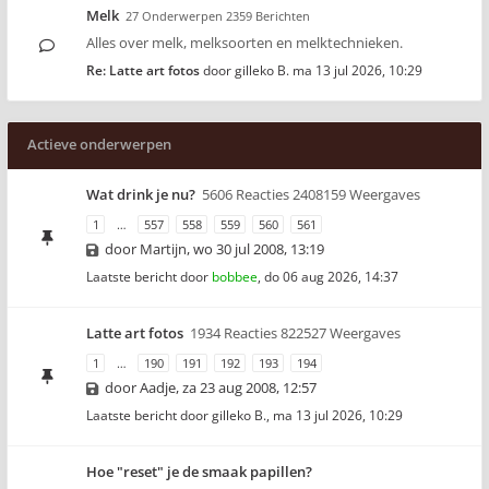
Melk
27 Onderwerpen 2359 Berichten
Alles over melk, melksoorten en melktechnieken.
Re: Latte art fotos
door
gilleko B.
ma 13 jul 2026, 10:29
Actieve onderwerpen
Wat drink je nu?
5606 Reacties 2408159 Weergaves
1
…
557
558
559
560
561
door
Martijn
,
wo 30 jul 2008, 13:19
Laatste bericht door
bobbee
,
do 06 aug 2026, 14:37
Latte art fotos
1934 Reacties 822527 Weergaves
1
…
190
191
192
193
194
door
Aadje
,
za 23 aug 2008, 12:57
Laatste bericht door
gilleko B.
,
ma 13 jul 2026, 10:29
Hoe "reset" je de smaak papillen?