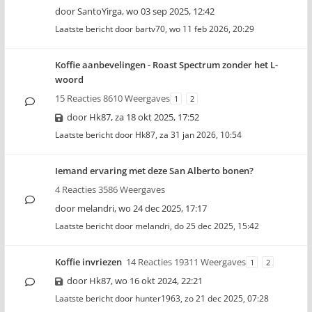
door
SantoYirga
,
wo 03 sep 2025, 12:42
Laatste bericht door
bartv70
,
wo 11 feb 2026, 20:29
Koffie aanbevelingen - Roast Spectrum zonder het L-
woord
15 Reacties 8610 Weergaves
1
2
door
Hk87
,
za 18 okt 2025, 17:52
Laatste bericht door
Hk87
,
za 31 jan 2026, 10:54
Iemand ervaring met deze San Alberto bonen?
4 Reacties 3586 Weergaves
door
melandri
,
wo 24 dec 2025, 17:17
Laatste bericht door
melandri
,
do 25 dec 2025, 15:42
Koffie invriezen
14 Reacties 19311 Weergaves
1
2
door
Hk87
,
wo 16 okt 2024, 22:21
Laatste bericht door
hunter1963
,
zo 21 dec 2025, 07:28