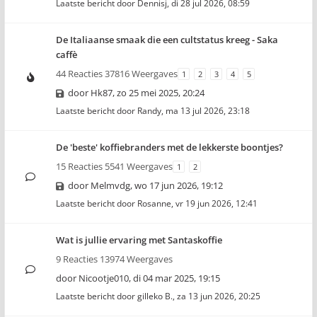
Laatste bericht door
Dennisj
,
di 28 jul 2026, 08:59
De Italiaanse smaak die een cultstatus kreeg - Saka
caffè
44 Reacties 37816 Weergaves
1
2
3
4
5
door
Hk87
,
zo 25 mei 2025, 20:24
Laatste bericht door
Randy
,
ma 13 jul 2026, 23:18
De 'beste' koffiebranders met de lekkerste boontjes?
15 Reacties 5541 Weergaves
1
2
door
Melmvdg
,
wo 17 jun 2026, 19:12
Laatste bericht door
Rosanne
,
vr 19 jun 2026, 12:41
Wat is jullie ervaring met Santaskoffie
9 Reacties 13974 Weergaves
door
Nicootje010
,
di 04 mar 2025, 19:15
Laatste bericht door
gilleko B.
,
za 13 jun 2026, 20:25