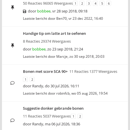
50 Reacties 96065 Weergaves
1
2
3
4
5
6
door
bobbee
,
vr 28 sep 2018, 09:18
Laatste bericht door
Ben70
,
vr 23 dec 2022, 16:40
Handige tip om latte art te oefenen
8 Reacties 29374 Weergaves
door
bobbee
,
zo 23 sep 2018, 21:24
Laatste bericht door
Marcje
,
zo 30 sep 2018, 20:03
Bonen met score SCA 90+
11 Reacties 1377 Weergaves
1
2
door
Randy
,
do 30 jul 2026, 16:11
Laatste bericht door
robinfcb
,
wo 05 aug 2026, 19:54
Suggestie donker gebrande bonen
11 Reacties 5037 Weergaves
1
2
door
Randy
,
ma 06 jul 2026, 18:36