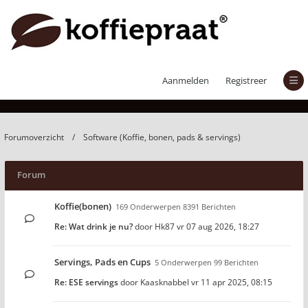
Software (Koffie, bonen, pads & servings)
Aanmelden
Registreer
Forumoverzicht
Software (Koffie, bonen, pads & servings)
Forum
Koffie(bonen)
169 Onderwerpen 8391 Berichten
Re: Wat drink je nu?
door
Hk87
vr 07 aug 2026, 18:27
Servings, Pads en Cups
5 Onderwerpen 99 Berichten
Re: ESE servings
door
Kaasknabbel
vr 11 apr 2025, 08:15