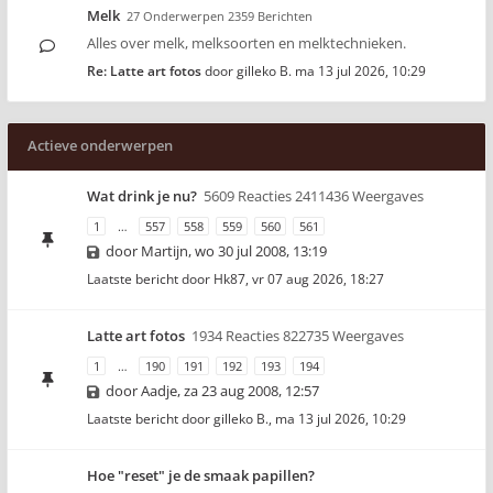
Melk
27 Onderwerpen 2359 Berichten
Alles over melk, melksoorten en melktechnieken.
Re: Latte art fotos
door
gilleko B.
ma 13 jul 2026, 10:29
Actieve onderwerpen
Wat drink je nu?
5609 Reacties 2411436 Weergaves
1
…
557
558
559
560
561
door
Martijn
,
wo 30 jul 2008, 13:19
Laatste bericht door
Hk87
,
vr 07 aug 2026, 18:27
Latte art fotos
1934 Reacties 822735 Weergaves
1
…
190
191
192
193
194
door
Aadje
,
za 23 aug 2008, 12:57
Laatste bericht door
gilleko B.
,
ma 13 jul 2026, 10:29
Hoe "reset" je de smaak papillen?