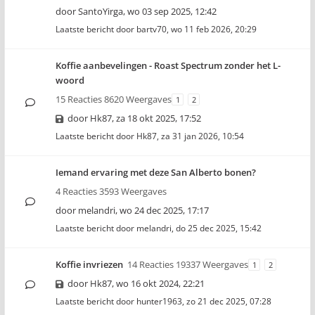
door
SantoYirga
,
wo 03 sep 2025, 12:42
Laatste bericht door
bartv70
,
wo 11 feb 2026, 20:29
Koffie aanbevelingen - Roast Spectrum zonder het L-
woord
15 Reacties 8620 Weergaves
1
2
door
Hk87
,
za 18 okt 2025, 17:52
Laatste bericht door
Hk87
,
za 31 jan 2026, 10:54
Iemand ervaring met deze San Alberto bonen?
4 Reacties 3593 Weergaves
door
melandri
,
wo 24 dec 2025, 17:17
Laatste bericht door
melandri
,
do 25 dec 2025, 15:42
Koffie invriezen
14 Reacties 19337 Weergaves
1
2
door
Hk87
,
wo 16 okt 2024, 22:21
Laatste bericht door
hunter1963
,
zo 21 dec 2025, 07:28