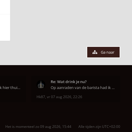
Ga naar
Re: Wat drink je nu?
Aha. De purple Rain heb ik hier thuis ook op de mo
Op aanraden van de barista had ik Purple Rain maa
Hk87
,
vr 07 aug 2026, 22:26
Het is momenteel zo 09 aug 2026, 15:44
Alle tijden zijn
UTC+02:00