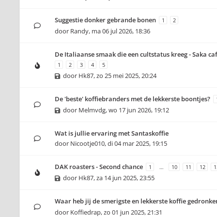
Suggestie donker gebrande bonen
1
2
door
Randy
,
ma 06 jul 2026, 18:36
De Italiaanse smaak die een cultstatus kreeg - Saka caf
1
2
3
4
5
door
Hk87
,
zo 25 mei 2025, 20:24
De 'beste' koffiebranders met de lekkerste boontjes?
door
Melmvdg
,
wo 17 jun 2026, 19:12
Wat is jullie ervaring met Santaskoffie
door
Nicootje010
,
di 04 mar 2025, 19:15
DAK roasters - Second chance
1
…
10
11
12
1
door
Hk87
,
za 14 jun 2025, 23:55
Waar heb jij de smerigste en lekkerste koffie gedronke
door
Koffiedrap
,
zo 01 jun 2025, 21:31