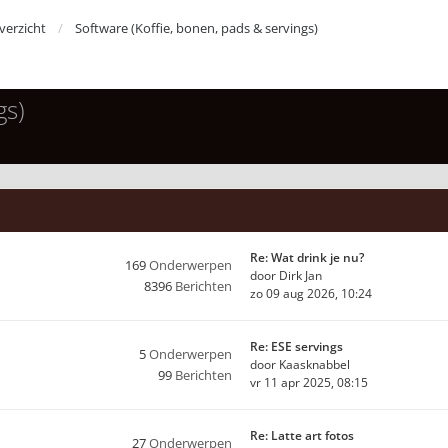
erzicht
Software (Koffie, bonen, pads & servings)
gs)
Re: Wat drink je nu?
169
Onderwerpen
door
Dirk Jan
8396
Berichten
zo 09 aug 2026, 10:24
Re: ESE servings
5
Onderwerpen
door
Kaasknabbel
99
Berichten
vr 11 apr 2025, 08:15
Re: Latte art fotos
27
Onderwerpen