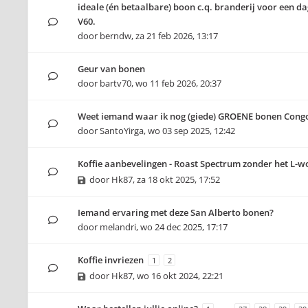
ideale (én betaalbare) boon c.q. branderij voor een da
V60.
door
berndw
,
za 21 feb 2026, 13:17
Geur van bonen
door
bartv70
,
wo 11 feb 2026, 20:37
Weet iemand waar ik nog (giede) GROENE bonen Cong
door
SantoYirga
,
wo 03 sep 2025, 12:42
Koffie aanbevelingen - Roast Spectrum zonder het L-
door
Hk87
,
za 18 okt 2025, 17:52
Iemand ervaring met deze San Alberto bonen?
door
melandri
,
wo 24 dec 2025, 17:17
Koffie invriezen
1
2
door
Hk87
,
wo 16 okt 2024, 22:21