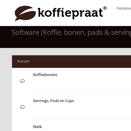
Forumov
Software (Koffie, bonen, pads & servin
Forum
Koffie(bonen)
Servings, Pads en Cups
Melk