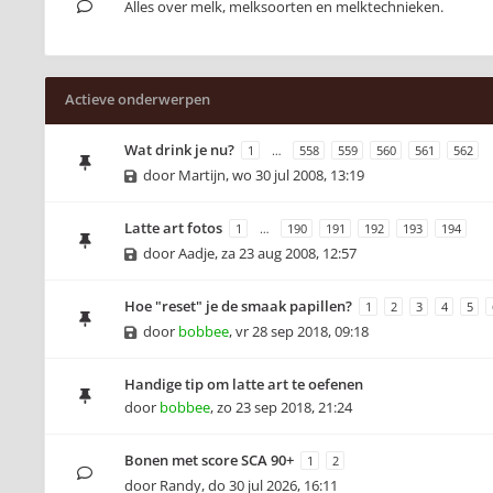
Alles over melk, melksoorten en melktechnieken.
Actieve onderwerpen
Wat drink je nu?
1
…
558
559
560
561
562
door
Martijn
,
wo 30 jul 2008, 13:19
Latte art fotos
1
…
190
191
192
193
194
door
Aadje
,
za 23 aug 2008, 12:57
Hoe "reset" je de smaak papillen?
1
2
3
4
5
door
bobbee
,
vr 28 sep 2018, 09:18
Handige tip om latte art te oefenen
door
bobbee
,
zo 23 sep 2018, 21:24
Bonen met score SCA 90+
1
2
door
Randy
,
do 30 jul 2026, 16:11