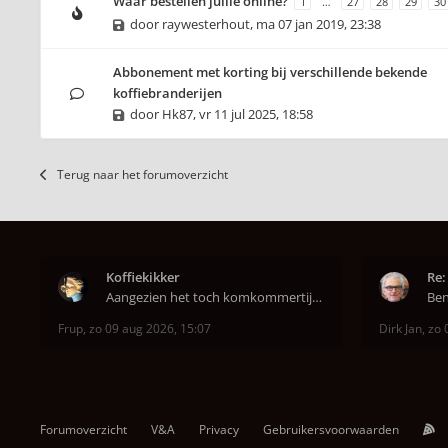
Waar bestellen jullie online?
1
…
27
28
29
30
door
raywesterhout
,
ma 07 jan 2019, 23:38
Abbonement met korting bij verschillende bekende
koffiebranderijen
door
Hk87
,
vr 11 jul 2025, 18:58
Terug naar het forumoverzicht
Koffiekikker
Re:
Aangezien het toch komkommertijd is. Een zingende
Frup
,
zo 09 aug 2026, 15:07
Dirk Jan
,
zo 
Forumoverzicht
V&A
Privacy
Gebruikersvoorwaarden