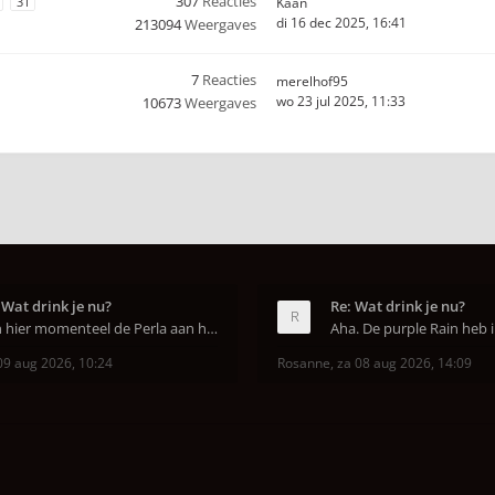
307
Reacties
31
Kaan
di 16 dec 2025, 16:41
213094
Weergaves
7
Reacties
merelhof95
wo 23 jul 2025, 11:33
10673
Weergaves
 Wat drink je nu?
Re: Wat drink je nu?
Ben hier momenteel de Perla aan het uitproberen. D
09 aug 2026, 10:24
Rosanne
,
za 08 aug 2026, 14:09