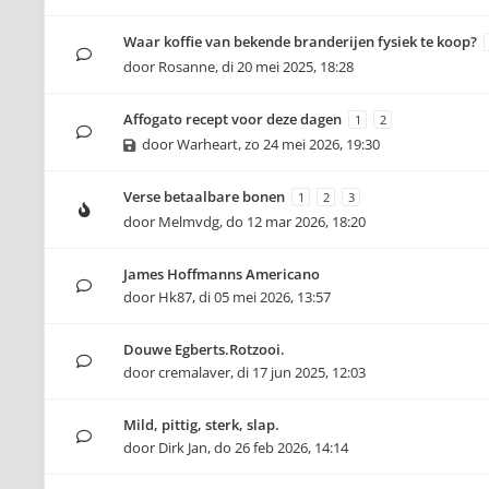
Waar koffie van bekende branderijen fysiek te koop?
door
Rosanne
,
di 20 mei 2025, 18:28
Affogato recept voor deze dagen
1
2
door
Warheart
,
zo 24 mei 2026, 19:30
Verse betaalbare bonen
1
2
3
door
Melmvdg
,
do 12 mar 2026, 18:20
James Hoffmanns Americano
door
Hk87
,
di 05 mei 2026, 13:57
Douwe Egberts.Rotzooi.
door
cremalaver
,
di 17 jun 2025, 12:03
Mild, pittig, sterk, slap.
door
Dirk Jan
,
do 26 feb 2026, 14:14