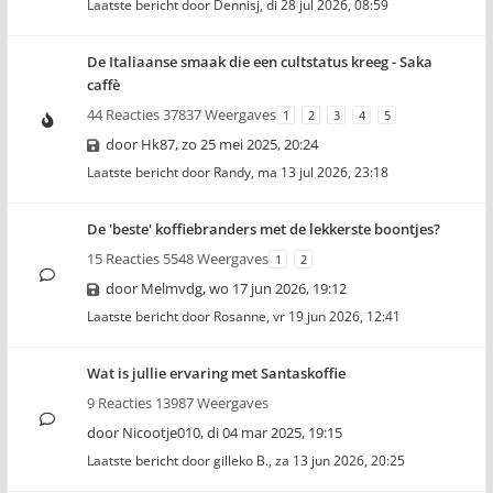
Laatste bericht door
Dennisj
,
di 28 jul 2026, 08:59
De Italiaanse smaak die een cultstatus kreeg - Saka
caffè
44 Reacties 37837 Weergaves
1
2
3
4
5
door
Hk87
,
zo 25 mei 2025, 20:24
Laatste bericht door
Randy
,
ma 13 jul 2026, 23:18
De 'beste' koffiebranders met de lekkerste boontjes?
15 Reacties 5548 Weergaves
1
2
door
Melmvdg
,
wo 17 jun 2026, 19:12
Laatste bericht door
Rosanne
,
vr 19 jun 2026, 12:41
Wat is jullie ervaring met Santaskoffie
9 Reacties 13987 Weergaves
door
Nicootje010
,
di 04 mar 2025, 19:15
Laatste bericht door
gilleko B.
,
za 13 jun 2026, 20:25