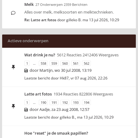
Melk
27 Onderwerpen 2359 Berichten
Alles over melk, melksoorten en melktechnieken.
Re: Latte art fotos
door
gilleko B.
ma 13 jul 2026, 10:29
Actieve onderwerpen
Wat drink je nu?
5612 Reacties 2412406 Weergaves
1
…
558
559
560
561
562
door
Martijn
,
wo 30 jul 2008, 13:19
Laatste bericht door
Hk87
,
vr 07 aug 2026, 22:26
Latte art fotos
1934 Reacties 822806 Weergaves
1
…
190
191
192
193
194
door
Aadje
,
za 23 aug 2008, 12:57
Laatste bericht door
gilleko B.
,
ma 13 jul 2026, 10:29
Hoe "reset" je de smaak papillen?