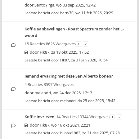
door
SantoYirga
,
wo 03 sep 2025, 12:42
Laatste bericht door
bartv70
,
wo 11 feb 2026, 20:29
Koffie aanbevelingen - Roast Spectrum zonder het L-
woord
15 Reacties 8626 Weergaves
1
2
door
Hk87
,
za 18 okt 2025, 17:52
Laatste bericht door
Hk87
,
za 31 jan 2026, 10:54
Iemand ervaring met deze San Alberto bonen?
4 Reacties 3597 Weergaves
door
melandri
,
wo 24 dec 2025, 17:17
Laatste bericht door
melandri
,
do 25 dec 2025, 15:42
Koffie invriezen
14 Reacties 19344 Weergaves
1
2
door
Hk87
,
wo 16 okt 2024, 22:21
Laatste bericht door
hunter1963
,
zo 21 dec 2025, 07:28