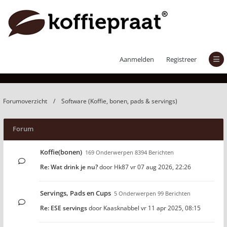
Software (Koffie, bonen, pads & servings)
Aanmelden
Registreer
Forumoverzicht
Software (Koffie, bonen, pads & servings)
Forum
Koffie(bonen)
169 Onderwerpen 8394 Berichten
Re: Wat drink je nu?
door
Hk87
vr 07 aug 2026, 22:26
Servings, Pads en Cups
5 Onderwerpen 99 Berichten
Re: ESE servings
door
Kaasknabbel
vr 11 apr 2025, 08:15