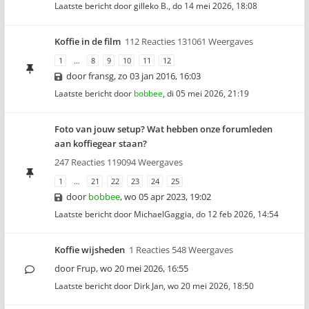
Laatste bericht door
gilleko B.
,
do 14 mei 2026, 18:08
Koffie in de film
112 Reacties 131061 Weergaves
1
…
8
9
10
11
12
door
fransg
,
zo 03 jan 2016, 16:03
Laatste bericht door
bobbee
,
di 05 mei 2026, 21:19
Foto van jouw setup? Wat hebben onze forumleden
aan koffiegear staan?
247 Reacties 119094 Weergaves
1
…
21
22
23
24
25
door
bobbee
,
wo 05 apr 2023, 19:02
Laatste bericht door
MichaelGaggia
,
do 12 feb 2026, 14:54
Koffie wijsheden
1 Reacties 548 Weergaves
door
Frup
,
wo 20 mei 2026, 16:55
Laatste bericht door
Dirk Jan
,
wo 20 mei 2026, 18:50