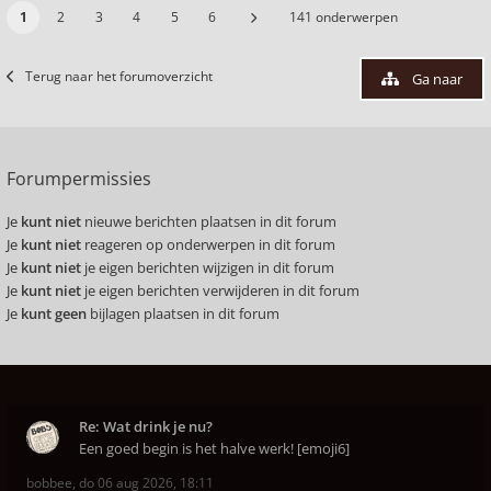
1
2
3
4
5
6
141 onderwerpen
Terug naar het forumoverzicht
Ga naar
Forumpermissies
Je
kunt niet
nieuwe berichten plaatsen in dit forum
Je
kunt niet
reageren op onderwerpen in dit forum
Je
kunt niet
je eigen berichten wijzigen in dit forum
Je
kunt niet
je eigen berichten verwijderen in dit forum
Je
kunt geen
bijlagen plaatsen in dit forum
Re: Wat drink je nu?
Een goed begin is het halve werk! [emoji6]
bobbee
,
do 06 aug 2026, 18:11