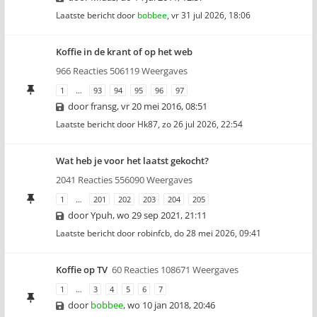
Laatste bericht door
bobbee
,
vr 31 jul 2026, 18:06
Koffie in de krant of op het web
966 Reacties 506119 Weergaves
1
…
93
94
95
96
97
door
fransg
,
vr 20 mei 2016, 08:51
Laatste bericht door
Hk87
,
zo 26 jul 2026, 22:54
Wat heb je voor het laatst gekocht?
2041 Reacties 556090 Weergaves
1
…
201
202
203
204
205
door
Ypuh
,
wo 29 sep 2021, 21:11
Laatste bericht door
robinfcb
,
do 28 mei 2026, 09:41
Koffie op TV
60 Reacties 108671 Weergaves
1
…
3
4
5
6
7
door
bobbee
,
wo 10 jan 2018, 20:46