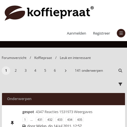
Leuk en interessant
Aanmelden
Registreer
Forumoverzicht
Koffiepraat
Leuk en interessant
1
2
3
4
5
6
141 onderwerpen
Onderwerpen
gespot
4347 Reacties 1531973 Weergaves
1
…
431
432
433
434
435
door
Midas
,
do 14 jul 2011, 12:57