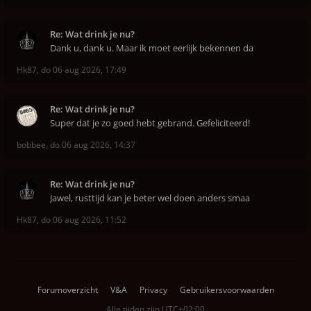
Re: Wat drink je nu?
Dank u, dank u. Maar ik moet eerlijk bekennen da
Hk87
,
do 06 aug 2026, 17:49
Re: Wat drink je nu?
Super dat je zo goed hebt gebrand. Gefeliciteerd!
bobbee
,
do 06 aug 2026, 14:37
Re: Wat drink je nu?
Jawel, rusttijd kan je beter wel doen anders smaa
Hk87
,
do 06 aug 2026, 11:52
Forumoverzicht
V&A
Privacy
Gebruikersvoorwaarden
Alle tijden zijn
UTC+02:00