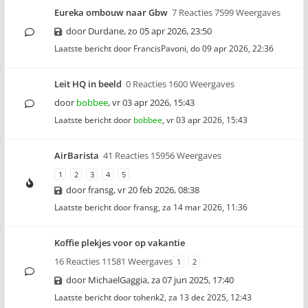
Eureka ombouw naar Gbw
7 Reacties 7599 Weergaves
door
Durdane
,
zo 05 apr 2026, 23:50
Laatste bericht door
FrancisPavoni
,
do 09 apr 2026, 22:36
Leit HQ in beeld
0 Reacties 1600 Weergaves
door
bobbee
,
vr 03 apr 2026, 15:43
Laatste bericht door
bobbee
,
vr 03 apr 2026, 15:43
AirBarista
41 Reacties 15956 Weergaves
1
2
3
4
5
door
fransg
,
vr 20 feb 2026, 08:38
Laatste bericht door
fransg
,
za 14 mar 2026, 11:36
Koffie plekjes voor op vakantie
16 Reacties 11581 Weergaves
1
2
door
MichaelGaggia
,
za 07 jun 2025, 17:40
Laatste bericht door
tohenk2
,
za 13 dec 2025, 12:43