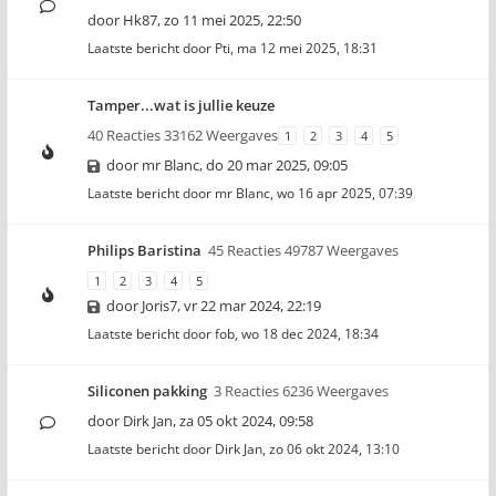
door
Hk87
,
zo 11 mei 2025, 22:50
Laatste bericht door
Pti
,
ma 12 mei 2025, 18:31
Tamper...wat is jullie keuze
40 Reacties 33162 Weergaves
1
2
3
4
5
door
mr Blanc
,
do 20 mar 2025, 09:05
Laatste bericht door
mr Blanc
,
wo 16 apr 2025, 07:39
Philips Baristina
45 Reacties 49787 Weergaves
1
2
3
4
5
door
Joris7
,
vr 22 mar 2024, 22:19
Laatste bericht door
fob
,
wo 18 dec 2024, 18:34
Siliconen pakking
3 Reacties 6236 Weergaves
door
Dirk Jan
,
za 05 okt 2024, 09:58
Laatste bericht door
Dirk Jan
,
zo 06 okt 2024, 13:10