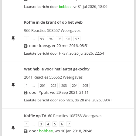
Laatste bericht door
bobbee
,
vr 31 jul 2026, 18:06
Koffie in de krant of op het web
966 Reacties 508557 Weergaves
1
…
93
94
95
96
97
door
fransg
,
vr 20 mei 2016, 08:51
Laatste bericht door
Hk87
,
zo 26 jul 2026, 22:54
Wat heb je voor het laatst gekocht?
2041 Reacties 556562 Weergaves
1
…
201
202
203
204
205
door
Ypuh
,
wo 29 sep 2021, 21:11
Laatste bericht door
robinfcb
,
do 28 mei 2026, 09:41
Koffie op TV
60 Reacties 108768 Weergaves
1
…
3
4
5
6
7
door
bobbee
,
wo 10 jan 2018, 20:46