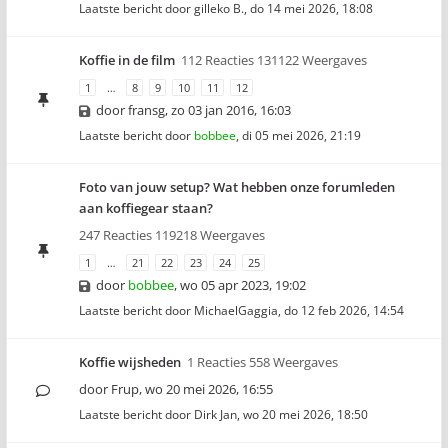
Laatste bericht door
gilleko B.
,
do 14 mei 2026, 18:08
Koffie in de film
112 Reacties 131122 Weergaves
1
…
8
9
10
11
12
door
fransg
,
zo 03 jan 2016, 16:03
Laatste bericht door
bobbee
,
di 05 mei 2026, 21:19
Foto van jouw setup? Wat hebben onze forumleden
aan koffiegear staan?
247 Reacties 119218 Weergaves
1
…
21
22
23
24
25
door
bobbee
,
wo 05 apr 2023, 19:02
Laatste bericht door
MichaelGaggia
,
do 12 feb 2026, 14:54
Koffie wijsheden
1 Reacties 558 Weergaves
door
Frup
,
wo 20 mei 2026, 16:55
Laatste bericht door
Dirk Jan
,
wo 20 mei 2026, 18:50