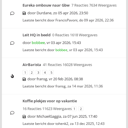
Eureka ombouw naar Gbw
7 Reacties 7634 Weergaves
door
Durdane
,
zo 05 apr 2026, 23:50
Laatste bericht door
FrancisPavoni
,
do 09 apr 2026, 22:36
Leit HQ in beeld
0 Reacties 1618 Weergaves
door
bobbee
,
vr 03 apr 2026, 15:43
Laatste bericht door
bobbee
,
vr 03 apr 2026, 15:43
AirBarista
41 Reacties 16028 Weergaves
1
2
3
4
5
door
fransg
,
vr 20 feb 2026, 08:38
Laatste bericht door
fransg
,
za 14 mar 2026, 11:36
Koffie plekjes voor op vakantie
16 Reacties 11623 Weergaves
1
2
door
MichaelGaggia
,
za 07 jun 2025, 17:40
Laatste bericht door
tohenk2
,
za 13 dec 2025, 12:43