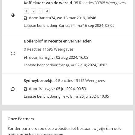
Koffiekaart van de wereld
35 Reacties 33705 Weergaves
1
2
3
4
door
Barista74
,
wo 13 mar 2019, 06:46
Laatste bericht door
Barista74
,
ma 16 sep 2024, 08:05
Boilerplof in recente en ver verleden
0 Reacties 11695 Weergaves
door
fransg
,
vr 02 aug 2024, 16:03
Laatste bericht door
fransg
,
vr 02 aug 2024, 16:03
Sydneybezoekje
4 Reacties 15115 Weergaves
door
fransg
,
vr 05 jul 2024, 00:59
Laatste bericht door
gilleko B.
,
vr 26 jul 2024, 10:05
Onze Partners
Zonder partners zou deze website niet bestaan, wij zijn dan ook
trots om ze hier te presenteren..