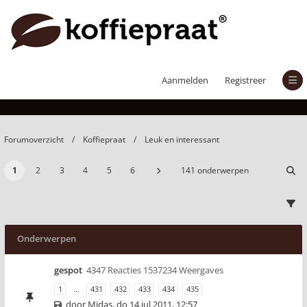
Leuk en interessant
Aanmelden
Registreer
Forumoverzicht
Koffiepraat
Leuk en interessant
1
2
3
4
5
6
141 onderwerpen
Onderwerpen
gespot
4347 Reacties 1537234 Weergaves
1
…
431
432
433
434
435
door
Midas
,
do 14 jul 2011, 12:57