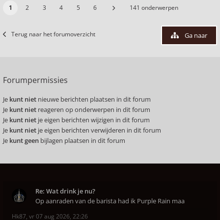
1
2
3
4
5
6
141 onderwerpen
Terug naar het forumoverzicht
Ga naar
Forumpermissies
Je
kunt niet
nieuwe berichten plaatsen in dit forum
Je
kunt niet
reageren op onderwerpen in dit forum
Je
kunt niet
je eigen berichten wijzigen in dit forum
Je
kunt niet
je eigen berichten verwijderen in dit forum
Je
kunt geen
bijlagen plaatsen in dit forum
Re: Wat drink je nu?
Op aanraden van de barista had ik Purple Rain maa
Hk87
,
vr 07 aug 2026, 22:26