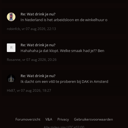
Re: Wat drink je nu?
In Nederland is het arbeidsloon en de winkelhuur o
robinfcb
,
vr 07 aug 2026, 22:13
Re: Wat drink je nu?
Hahahaha ja dat klopt. Welke smaak had je?? Ben
Rosanne
,
vr 07 aug 2026, 20:26
Re: Wat drink je nu?
Ik dacht om een v60 te proberen bij DAK in Amsterd
Hk87
,
vr 07 aug 2026, 18:27
Forumoverzicht
V&A
Privacy
Gebruikersvoorwaarden
Alle tijden zijn
UTC+02:00