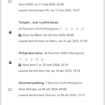
door
Hk87
,
zo 11 mei 2025, 22:50
Laatste bericht door
Pti
,
ma 12 mei 2025, 18:31
Tamper...wat is jullie keuze
40 Reacties 33204 Weergaves
1
2
3
4
5
door
mr Blanc
,
do 20 mar 2025, 09:05
Laatste bericht door
mr Blanc
,
wo 16 apr 2025, 07:39
Philips Baristina
45 Reacties 49862 Weergaves
1
2
3
4
5
door
Joris7
,
vr 22 mar 2024, 22:19
Laatste bericht door
fob
,
wo 18 dec 2024, 18:34
Siliconen pakking
3 Reacties 6249 Weergaves
door
Dirk Jan
,
za 05 okt 2024, 09:58
Laatste bericht door
Dirk Jan
,
zo 06 okt 2024, 13:10