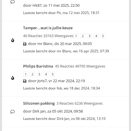
door
Hk87
,
zo 11 mei 2025, 22:50
Laatste bericht door
Pti
,
ma 12 mei 2025, 18:31
Tamper...wat is jullie keuze
40 Reacties 33163 Weergaves
1
2
3
4
5
door
mr Blanc
,
do 20 mar 2025, 09:05
Laatste bericht door
mr Blanc
,
wo 16 apr 2025, 07:39
Philips Baristina
45 Reacties 49795 Weergaves
1
2
3
4
5
door
Joris7
,
vr 22 mar 2024, 22:19
Laatste bericht door
fob
,
wo 18 dec 2024, 18:34
Siliconen pakking
3 Reacties 6236 Weergaves
door
Dirk Jan
,
za 05 okt 2024, 09:58
Laatste bericht door
Dirk Jan
,
zo 06 okt 2024, 13:10