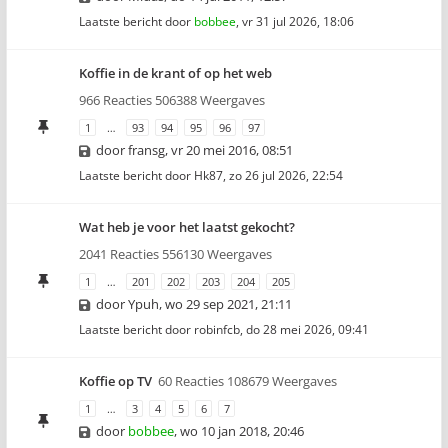
Laatste bericht door
bobbee
,
vr 31 jul 2026, 18:06
Koffie in de krant of op het web
966 Reacties 506388 Weergaves
1
…
93
94
95
96
97
door
fransg
,
vr 20 mei 2016, 08:51
Laatste bericht door
Hk87
,
zo 26 jul 2026, 22:54
Wat heb je voor het laatst gekocht?
2041 Reacties 556130 Weergaves
1
…
201
202
203
204
205
door
Ypuh
,
wo 29 sep 2021, 21:11
Laatste bericht door
robinfcb
,
do 28 mei 2026, 09:41
Koffie op TV
60 Reacties 108679 Weergaves
1
…
3
4
5
6
7
door
bobbee
,
wo 10 jan 2018, 20:46