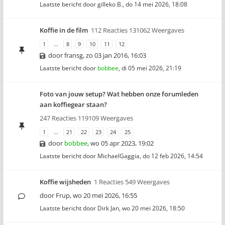
Laatste bericht door
gilleko B.
,
do 14 mei 2026, 18:08
Koffie in de film
112 Reacties 131062 Weergaves
1
…
8
9
10
11
12
door
fransg
,
zo 03 jan 2016, 16:03
Laatste bericht door
bobbee
,
di 05 mei 2026, 21:19
Foto van jouw setup? Wat hebben onze forumleden
aan koffiegear staan?
247 Reacties 119109 Weergaves
1
…
21
22
23
24
25
door
bobbee
,
wo 05 apr 2023, 19:02
Laatste bericht door
MichaelGaggia
,
do 12 feb 2026, 14:54
Koffie wijsheden
1 Reacties 549 Weergaves
door
Frup
,
wo 20 mei 2026, 16:55
Laatste bericht door
Dirk Jan
,
wo 20 mei 2026, 18:50