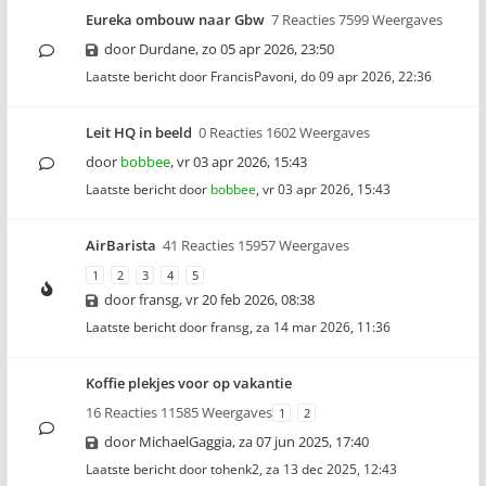
Eureka ombouw naar Gbw
7 Reacties 7599 Weergaves
door
Durdane
,
zo 05 apr 2026, 23:50
Laatste bericht door
FrancisPavoni
,
do 09 apr 2026, 22:36
Leit HQ in beeld
0 Reacties 1602 Weergaves
door
bobbee
,
vr 03 apr 2026, 15:43
Laatste bericht door
bobbee
,
vr 03 apr 2026, 15:43
AirBarista
41 Reacties 15957 Weergaves
1
2
3
4
5
door
fransg
,
vr 20 feb 2026, 08:38
Laatste bericht door
fransg
,
za 14 mar 2026, 11:36
Koffie plekjes voor op vakantie
16 Reacties 11585 Weergaves
1
2
door
MichaelGaggia
,
za 07 jun 2025, 17:40
Laatste bericht door
tohenk2
,
za 13 dec 2025, 12:43