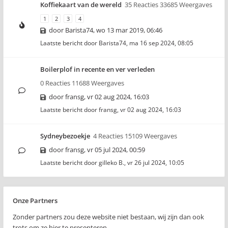
Koffiekaart van de wereld
35 Reacties 33685 Weergaves
1
2
3
4
door
Barista74
,
wo 13 mar 2019, 06:46
Laatste bericht door
Barista74
,
ma 16 sep 2024, 08:05
Boilerplof in recente en ver verleden
0 Reacties 11688 Weergaves
door
fransg
,
vr 02 aug 2024, 16:03
Laatste bericht door
fransg
,
vr 02 aug 2024, 16:03
Sydneybezoekje
4 Reacties 15109 Weergaves
door
fransg
,
vr 05 jul 2024, 00:59
Laatste bericht door
gilleko B.
,
vr 26 jul 2024, 10:05
Onze Partners
Zonder partners zou deze website niet bestaan, wij zijn dan ook
trots om ze hier te presenteren..