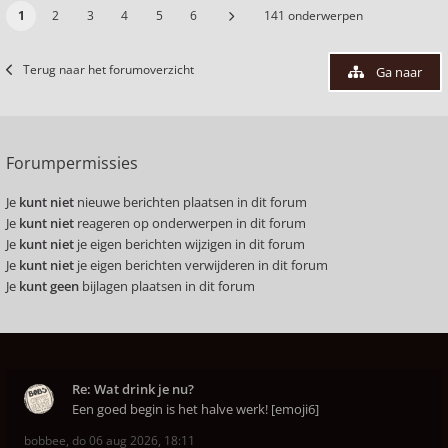
1
2
3
4
5
6
141 onderwerpen
Terug naar het forumoverzicht
Ga naar
Forumpermissies
Je
kunt niet
nieuwe berichten plaatsen in dit forum
Je
kunt niet
reageren op onderwerpen in dit forum
Je
kunt niet
je eigen berichten wijzigen in dit forum
Je
kunt niet
je eigen berichten verwijderen in dit forum
Je
kunt geen
bijlagen plaatsen in dit forum
Re: Wat drink je nu?
Een goed begin is het halve werk! [emoji6]
bobbee
,
do 06 aug 2026, 18:11