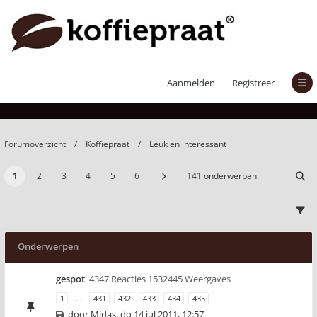
Leuk en interessant
Aanmelden
Registreer
Forumoverzicht
Koffiepraat
Leuk en interessant
1
2
3
4
5
6
141 onderwerpen
Onderwerpen
gespot
4347 Reacties 1532445 Weergaves
1
…
431
432
433
434
435
door
Midas
,
do 14 jul 2011, 12:57