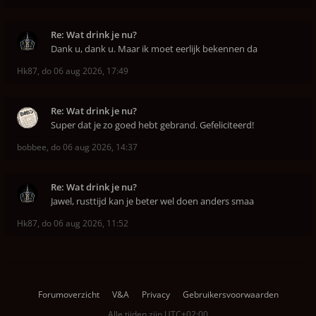
Re: Wat drink je nu?
Dank u, dank u. Maar ik moet eerlijk bekennen da
Hk87
,
do 06 aug 2026, 17:49
Re: Wat drink je nu?
Super dat je zo goed hebt gebrand. Gefeliciteerd!
bobbee
,
do 06 aug 2026, 14:37
Re: Wat drink je nu?
Jawel, rusttijd kan je beter wel doen anders smaa
Hk87
,
do 06 aug 2026, 11:52
Forumoverzicht
V&A
Privacy
Gebruikersvoorwaarden
Alle tijden zijn
UTC+02:00