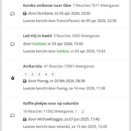
Eureka ombouw naar Gbw
7 Reacties 7611 Weergaves
door
Durdane
,
zo 05 apr 2026, 23:50
Laatste bericht door
FrancisPavoni
,
do 09 apr 2026, 22:36
Leit HQ in beeld
0 Reacties 1603 Weergaves
door
bobbee
,
vr 03 apr 2026, 15:43
Laatste bericht door
bobbee
,
vr 03 apr 2026, 15:43
AirBarista
41 Reacties 15961 Weergaves
1
2
3
4
5
door
fransg
,
vr 20 feb 2026, 08:38
Laatste bericht door
fransg
,
za 14 mar 2026, 11:36
Koffie plekjes voor op vakantie
16 Reacties 11592 Weergaves
1
2
door
MichaelGaggia
,
za 07 jun 2025, 17:40
Laatste bericht door
tohenk2
,
za 13 dec 2025, 12:43