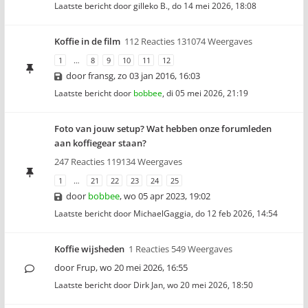
Laatste bericht door
gilleko B.
,
do 14 mei 2026, 18:08
Koffie in de film
112 Reacties 131074 Weergaves
1
…
8
9
10
11
12
door
fransg
,
zo 03 jan 2016, 16:03
Laatste bericht door
bobbee
,
di 05 mei 2026, 21:19
Foto van jouw setup? Wat hebben onze forumleden
aan koffiegear staan?
247 Reacties 119134 Weergaves
1
…
21
22
23
24
25
door
bobbee
,
wo 05 apr 2023, 19:02
Laatste bericht door
MichaelGaggia
,
do 12 feb 2026, 14:54
Koffie wijsheden
1 Reacties 549 Weergaves
door
Frup
,
wo 20 mei 2026, 16:55
Laatste bericht door
Dirk Jan
,
wo 20 mei 2026, 18:50