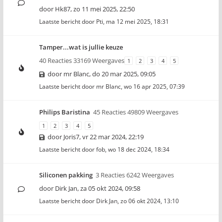
door
Hk87
,
zo 11 mei 2025, 22:50
Laatste bericht door
Pti
,
ma 12 mei 2025, 18:31
Tamper...wat is jullie keuze
40 Reacties 33169 Weergaves
1
2
3
4
5
door
mr Blanc
,
do 20 mar 2025, 09:05
Laatste bericht door
mr Blanc
,
wo 16 apr 2025, 07:39
Philips Baristina
45 Reacties 49809 Weergaves
1
2
3
4
5
door
Joris7
,
vr 22 mar 2024, 22:19
Laatste bericht door
fob
,
wo 18 dec 2024, 18:34
Siliconen pakking
3 Reacties 6242 Weergaves
door
Dirk Jan
,
za 05 okt 2024, 09:58
Laatste bericht door
Dirk Jan
,
zo 06 okt 2024, 13:10