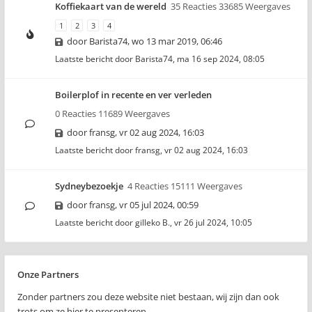
Koffiekaart van de wereld
35 Reacties 33685 Weergaves
1
2
3
4
door
Barista74
,
wo 13 mar 2019, 06:46
Laatste bericht door
Barista74
,
ma 16 sep 2024, 08:05
Boilerplof in recente en ver verleden
0 Reacties 11689 Weergaves
door
fransg
,
vr 02 aug 2024, 16:03
Laatste bericht door
fransg
,
vr 02 aug 2024, 16:03
Sydneybezoekje
4 Reacties 15111 Weergaves
door
fransg
,
vr 05 jul 2024, 00:59
Laatste bericht door
gilleko B.
,
vr 26 jul 2024, 10:05
Onze Partners
Zonder partners zou deze website niet bestaan, wij zijn dan ook
trots om ze hier te presenteren..