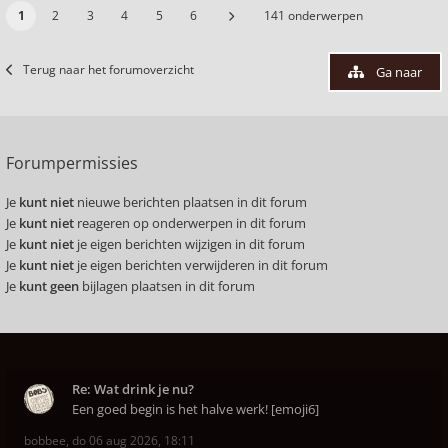
1
2
3
4
5
6
141 onderwerpen
Terug naar het forumoverzicht
Ga naar
Forumpermissies
Je
kunt niet
nieuwe berichten plaatsen in dit forum
Je
kunt niet
reageren op onderwerpen in dit forum
Je
kunt niet
je eigen berichten wijzigen in dit forum
Je
kunt niet
je eigen berichten verwijderen in dit forum
Je
kunt geen
bijlagen plaatsen in dit forum
Re: Wat drink je nu?
Een goed begin is het halve werk! [emoji6]
bobbee
,
do 06 aug 2026, 18:11