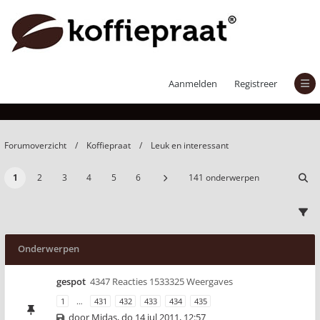
Leuk en interessant
Aanmelden
Registreer
Forumoverzicht
Koffiepraat
Leuk en interessant
1
2
3
4
5
6
141 onderwerpen
Onderwerpen
gespot
4347 Reacties 1533325 Weergaves
1
…
431
432
433
434
435
door
Midas
,
do 14 jul 2011, 12:57