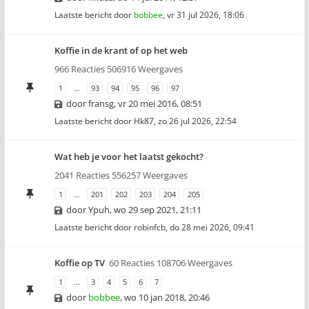
Laatste bericht door
bobbee
,
vr 31 jul 2026, 18:06
Koffie in de krant of op het web
966 Reacties 506916 Weergaves
1
…
93
94
95
96
97
door
fransg
,
vr 20 mei 2016, 08:51
Laatste bericht door
Hk87
,
zo 26 jul 2026, 22:54
Wat heb je voor het laatst gekocht?
2041 Reacties 556257 Weergaves
1
…
201
202
203
204
205
door
Ypuh
,
wo 29 sep 2021, 21:11
Laatste bericht door
robinfcb
,
do 28 mei 2026, 09:41
Koffie op TV
60 Reacties 108706 Weergaves
1
…
3
4
5
6
7
door
bobbee
,
wo 10 jan 2018, 20:46