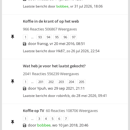
Laatste bericht door
bobbee
,
vr 31 jul 2026, 18:06
Koffie in de krant of op het web
966 Reacties 506867 Weergaves
1
…
93
94
95
96
97
door
fransg
,
vr 20 mei 2016, 08:51
Laatste bericht door
Hk87
,
zo 26 jul 2026, 22:54
Wat heb je voor het laatst gekocht?
2041 Reacties 556239 Weergaves
1
…
201
202
203
204
205
door
Ypuh
,
wo 29 sep 2021, 21:11
Laatste bericht door
robinfcb
,
do 28 mei 2026, 09:41
Koffie op TV
60 Reacties 108706 Weergaves
1
…
3
4
5
6
7
door
bobbee
,
wo 10 jan 2018, 20:46