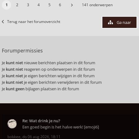
1
2
3
4
5
6
141 onderwerpen
Terug naar het forumoverzicht
Ga naar
Forumpermissies
Je
kunt niet
nieuwe berichten plaatsen in dit forum
Je
kunt niet
reageren op onderwerpen in dit forum
Je
kunt niet
je eigen berichten wijzigen in dit forum
Je
kunt niet
je eigen berichten verwijderen in dit forum
Je
kunt geen
bijlagen plaatsen in dit forum
Re: Wat drink je nu?
Een goed begin is het halve werk! [emoji6]
bobbee
,
do 06 aug 2026, 18:11