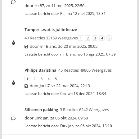
door
Hk87
,
zo 11 mei 2025, 22:50
Laatste bericht door
Pti
,
ma 12 mei 2025, 18:31
Tamper...wat is jullie keuze
40 Reacties 33169 Weergaves
1
2
3
4
5
door
mr Blanc
,
do 20 mar 2025, 09:05
Laatste bericht door
mr Blanc
,
wo 16 apr 2025, 07:39
Philips Baristina
45 Reacties 49805 Weergaves
1
2
3
4
5
door
Joris7
,
vr 22 mar 2024, 22:19
Laatste bericht door
fob
,
wo 18 dec 2024, 18:34
Siliconen pakking
3 Reacties 6242 Weergaves
door
Dirk Jan
,
za 05 okt 2024, 09:58
Laatste bericht door
Dirk Jan
,
zo 06 okt 2024, 13:10