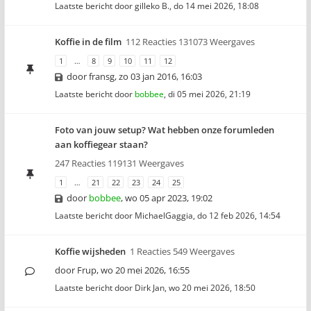
Laatste bericht door
gilleko B.
,
do 14 mei 2026, 18:08
Koffie in de film
112 Reacties 131073 Weergaves
1
…
8
9
10
11
12
door
fransg
,
zo 03 jan 2016, 16:03
Laatste bericht door
bobbee
,
di 05 mei 2026, 21:19
Foto van jouw setup? Wat hebben onze forumleden
aan koffiegear staan?
247 Reacties 119131 Weergaves
1
…
21
22
23
24
25
door
bobbee
,
wo 05 apr 2023, 19:02
Laatste bericht door
MichaelGaggia
,
do 12 feb 2026, 14:54
Koffie wijsheden
1 Reacties 549 Weergaves
door
Frup
,
wo 20 mei 2026, 16:55
Laatste bericht door
Dirk Jan
,
wo 20 mei 2026, 18:50