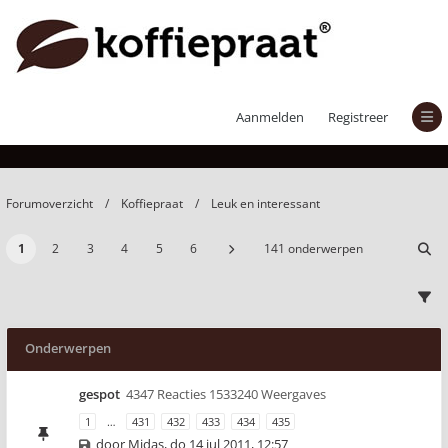
Leuk en interessant
Aanmelden
Registreer
Forumoverzicht
Koffiepraat
Leuk en interessant
1
2
3
4
5
6
141 onderwerpen
Onderwerpen
gespot
4347 Reacties 1533240 Weergaves
1
…
431
432
433
434
435
door
Midas
,
do 14 jul 2011, 12:57