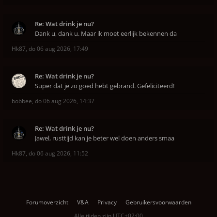
Re: Wat drink je nu?
Dank u, dank u. Maar ik moet eerlijk bekennen da
Hk87
,
do 06 aug 2026, 17:49
Re: Wat drink je nu?
Super dat je zo goed hebt gebrand. Gefeliciteerd!
bobbee
,
do 06 aug 2026, 14:37
Re: Wat drink je nu?
Jawel, rusttijd kan je beter wel doen anders smaa
Hk87
,
do 06 aug 2026, 11:52
Forumoverzicht
V&A
Privacy
Gebruikersvoorwaarden
Alle tijden zijn
UTC+02:00