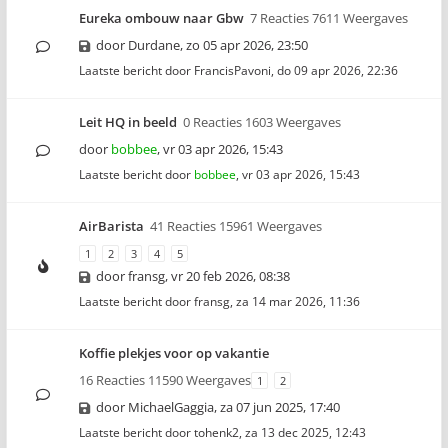
Eureka ombouw naar Gbw
7 Reacties 7611 Weergaves
door
Durdane
,
zo 05 apr 2026, 23:50
Laatste bericht door
FrancisPavoni
,
do 09 apr 2026, 22:36
Leit HQ in beeld
0 Reacties 1603 Weergaves
door
bobbee
,
vr 03 apr 2026, 15:43
Laatste bericht door
bobbee
,
vr 03 apr 2026, 15:43
AirBarista
41 Reacties 15961 Weergaves
1
2
3
4
5
door
fransg
,
vr 20 feb 2026, 08:38
Laatste bericht door
fransg
,
za 14 mar 2026, 11:36
Koffie plekjes voor op vakantie
16 Reacties 11590 Weergaves
1
2
door
MichaelGaggia
,
za 07 jun 2025, 17:40
Laatste bericht door
tohenk2
,
za 13 dec 2025, 12:43