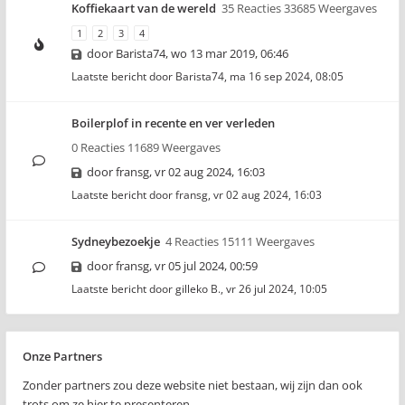
Koffiekaart van de wereld
35 Reacties 33685 Weergaves
1
2
3
4
door
Barista74
,
wo 13 mar 2019, 06:46
Laatste bericht door
Barista74
,
ma 16 sep 2024, 08:05
Boilerplof in recente en ver verleden
0 Reacties 11689 Weergaves
door
fransg
,
vr 02 aug 2024, 16:03
Laatste bericht door
fransg
,
vr 02 aug 2024, 16:03
Sydneybezoekje
4 Reacties 15111 Weergaves
door
fransg
,
vr 05 jul 2024, 00:59
Laatste bericht door
gilleko B.
,
vr 26 jul 2024, 10:05
Onze Partners
Zonder partners zou deze website niet bestaan, wij zijn dan ook
trots om ze hier te presenteren..