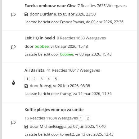
Eureka ombouw naar Gbw
7 Reacties 7635 Weergaves
door
Durdane
,
zo 05 apr 2026, 23:50
Laatste bericht door
FrancisPavoni
,
do 09 apr 2026, 22:36
Leit HQ in beeld
0 Reacties 1633 Weergaves
door
bobbee
,
vr 03 apr 2026, 15:43
Laatste bericht door
bobbee
,
vr 03 apr 2026, 15:43
AirBarista
41 Reacties 16047 Weergaves
1
2
3
4
5
door
fransg
,
vr 20 feb 2026, 08:38
Laatste bericht door
fransg
,
za 14 mar 2026, 11:36
Koffie plekjes voor op vakantie
16 Reacties 11634 Weergaves
1
2
door
MichaelGaggia
,
za 07 jun 2025, 17:40
Laatste bericht door
tohenk2
,
za 13 dec 2025, 12:43