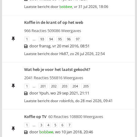
Laatste bericht door
bobbee
,
vr 31 jul 2026, 18:06
Koffie in de krant of op het web
966 Reacties 509086 Weergaves
1
…
93
94
95
96
97
door
fransg
,
vr 20 mei 2016, 08:51
Laatste bericht door
Hk87
,
zo 26 jul 2026, 22:54
Wat heb je voor het laatst gekocht?
2041 Reacties 556816 Weergaves
1
…
201
202
203
204
205
door
Ypuh
,
wo 29 sep 2021, 21:11
Laatste bericht door
robinfcb
,
do 28 mei 2026, 09:41
Koffie op TV
60 Reacties 108800 Weergaves
1
…
3
4
5
6
7
door
bobbee
,
wo 10 jan 2018, 20:46