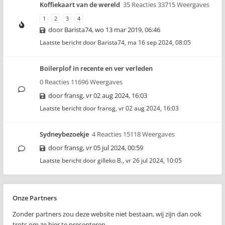
Koffiekaart van de wereld
35 Reacties 33715 Weergaves
1
2
3
4
door
Barista74
,
wo 13 mar 2019, 06:46
Laatste bericht door
Barista74
,
ma 16 sep 2024, 08:05
Boilerplof in recente en ver verleden
0 Reacties 11696 Weergaves
door
fransg
,
vr 02 aug 2024, 16:03
Laatste bericht door
fransg
,
vr 02 aug 2024, 16:03
Sydneybezoekje
4 Reacties 15118 Weergaves
door
fransg
,
vr 05 jul 2024, 00:59
Laatste bericht door
gilleko B.
,
vr 26 jul 2024, 10:05
Onze Partners
Zonder partners zou deze website niet bestaan, wij zijn dan ook
trots om ze hier te presenteren..