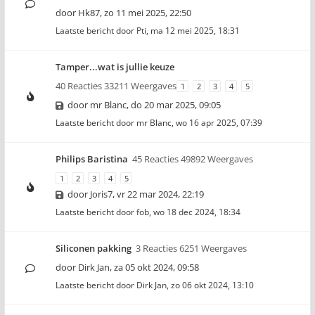
door
Hk87
,
zo 11 mei 2025, 22:50
Laatste bericht door
Pti
,
ma 12 mei 2025, 18:31
Tamper...wat is jullie keuze
40 Reacties 33211 Weergaves
1
2
3
4
5
door
mr Blanc
,
do 20 mar 2025, 09:05
Laatste bericht door
mr Blanc
,
wo 16 apr 2025, 07:39
Philips Baristina
45 Reacties 49892 Weergaves
1
2
3
4
5
door
Joris7
,
vr 22 mar 2024, 22:19
Laatste bericht door
fob
,
wo 18 dec 2024, 18:34
Siliconen pakking
3 Reacties 6251 Weergaves
door
Dirk Jan
,
za 05 okt 2024, 09:58
Laatste bericht door
Dirk Jan
,
zo 06 okt 2024, 13:10