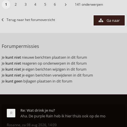
1
2
3
4
5
6
141 onderwerpen
Terug naar het forumoverzicht
Ga naar
Forumpermissies
Je
kunt niet
nieuwe berichten plaatsen in dit forum
Je
kunt niet
reageren op onderwerpen in dit forum
Je
kunt niet
je eigen berichten wijzigen in dit forum
Je
kunt niet
je eigen berichten verwijderen in dit forum
Je
kunt geen
bijlagen plaatsen in dit forum
Re: Wat drink je nu?
Aha. De purple Rain heb ik hier thuis ook op de mo
Rosanne
,
za 08 aug 2026, 14:09