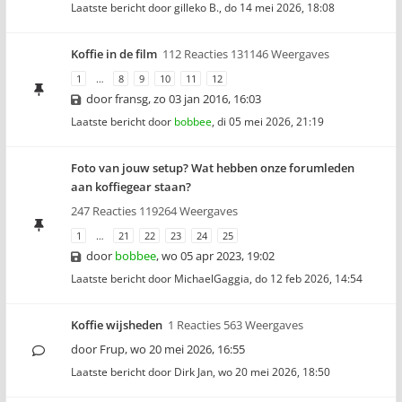
Laatste bericht door
gilleko B.
,
do 14 mei 2026, 18:08
Koffie in de film
112 Reacties 131146 Weergaves
1
…
8
9
10
11
12
door
fransg
,
zo 03 jan 2016, 16:03
Laatste bericht door
bobbee
,
di 05 mei 2026, 21:19
Foto van jouw setup? Wat hebben onze forumleden
aan koffiegear staan?
247 Reacties 119264 Weergaves
1
…
21
22
23
24
25
door
bobbee
,
wo 05 apr 2023, 19:02
Laatste bericht door
MichaelGaggia
,
do 12 feb 2026, 14:54
Koffie wijsheden
1 Reacties 563 Weergaves
door
Frup
,
wo 20 mei 2026, 16:55
Laatste bericht door
Dirk Jan
,
wo 20 mei 2026, 18:50