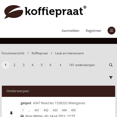
Leuk en interessant
Aanmelden
Registreer
Forumoverzicht
Koffiepraat
Leuk en interessant
1
2
3
4
5
6
141 onderwerpen
Onderwerpen
gespot
4347 Reacties 1538332 Weergaves
1
…
431
432
433
434
435
door
Midas
,
do 14 jul 2011, 12:57