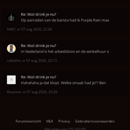
Re: Wat drink je nu?
Op aanraden van de barista had ik Purple Rain maa
Hk87
,
vr 07 aug 2026, 22:26
Re: Wat drink je nu?
In Nederland is het arbeidsloon en de winkelhuur o
robinfcb
,
vr 07 aug 2026, 22:13
Re: Wat drink je nu?
Hahahaha ja dat klopt. Welke smaak had je?? Ben
Rosanne
,
vr 07 aug 2026, 20:26
Forumoverzicht
V&A
Privacy
Gebruikersvoorwaarden
Alle tijden zijn
UTC+02:00