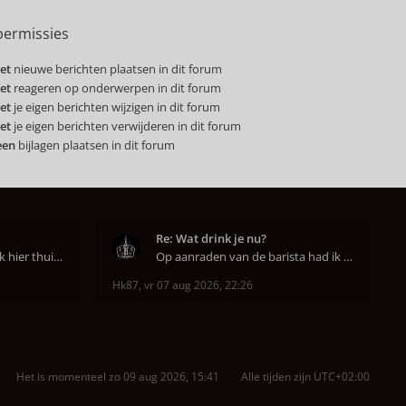
ermissies
et
nieuwe berichten plaatsen in dit forum
et
reageren op onderwerpen in dit forum
et
je eigen berichten wijzigen in dit forum
et
je eigen berichten verwijderen in dit forum
een
bijlagen plaatsen in dit forum
Re: Wat drink je nu?
Aha. De purple Rain heb ik hier thuis ook op de mo
Op aanraden van de barista had ik Purple Rain maa
Hk87
,
vr 07 aug 2026, 22:26
Het is momenteel zo 09 aug 2026, 15:41
Alle tijden zijn
UTC+02:00