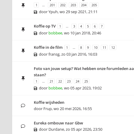
1
…
201
202
203
204
205
door
Ypuh
,
wo 29 sep 2021, 21:11
Koffie op TV
1
…
3
4
5
6
7
door
bobbee
,
wo 10 jan 2018, 20:46
Koffie in de film
1
…
8
9
10
11
12
door
fransg
,
zo 03 jan 2016, 16:03
Foto van jouw setup? Wat hebben onze forumleden aa
staan?
1
…
21
22
23
24
25
door
bobbee
,
wo 05 apr 2023, 19:02
Koffie wijsheden
door
Frup
,
wo 20 mei 2026, 16:55
Eureka ombouw naar Gbw
door
Durdane
,
zo 05 apr 2026, 23:50