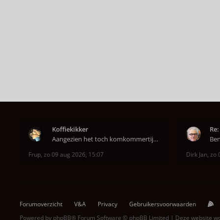
Koffiekikker
Re:
Aangezien het toch komkommertijd is. Een zingende
Frup
,
zo 09 aug 2026, 15:07
Dirk Jan
,
zo 
Forumoverzicht
V&A
Privacy
Gebruikersvoorwaarden
Powered by
phpBB
® Forum Software © phpBB Limited | Deze website 