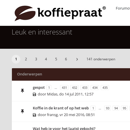
Forumov
Leuk en interessant
1
2
3
4
5
6
141 onderwerpen
Onderwerpen
gespot
1
…
431
432
433
434
435
door
Midas
,
do 14 jul 2011, 12:57
Koffie in de krant of op het web
1
…
93
94
95
door
fransg
,
vr 20 mei 2016, 08:51
Wat heb je voor het laatst gekocht?