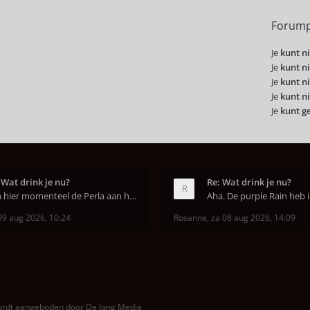
Forump
Je
kunt ni
Je
kunt ni
Je
kunt ni
Je
kunt ni
Je
kunt g
 Wat drink je nu?
Re: Wat drink je nu?
Ben hier momenteel de Perla aan het uitproberen. D
09 aug 2026, 10:24
Rosanne
,
za 08 aug 2026, 14:09
wordt aangeboden door
De Jong Media