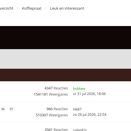
erzicht
Koffiepraat
Leuk en interessant
4347
Reacties
bobbee
vr 31 jul 2026, 18:06
1541181
Weergaves
966
Reacties
96
97
Hk87
zo 26 jul 2026, 22:54
510307
Weergaves
2041
Reacties
robinfcb