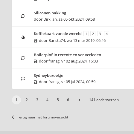
Siliconen pakking
door
Dirk Jan
,
za 05 okt 2024, 09:58
Koffiekaart van de wereld
1
2
3
4
door
Barista74
,
wo 13 mar 2019, 06:46
Boilerplof in recente en ver verleden
door
fransg
,
vr 02 aug 2024, 16:03
Sydneybezoekje
door
fransg
,
vr 05 jul 2024, 00:59
1
2
3
4
5
6
141 onderwerpen
Terug naar het forumoverzicht