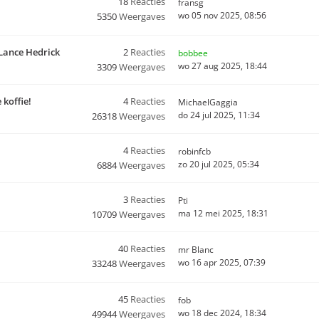
18
Reacties
fransg
wo 05 nov 2025, 08:56
5350
Weergaves
Lance Hedrick
2
Reacties
bobbee
wo 27 aug 2025, 18:44
3309
Weergaves
 koffie!
4
Reacties
MichaelGaggia
do 24 jul 2025, 11:34
26318
Weergaves
4
Reacties
robinfcb
zo 20 jul 2025, 05:34
6884
Weergaves
3
Reacties
Pti
ma 12 mei 2025, 18:31
10709
Weergaves
40
Reacties
mr Blanc
wo 16 apr 2025, 07:39
33248
Weergaves
45
Reacties
fob
wo 18 dec 2024, 18:34
49944
Weergaves