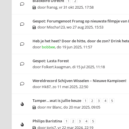
Blackbird Utrecht
1
2
door
fransg
,
vr 31 okt 2025, 17:58
Gespot: Forumgenoot Fransg op nieuwste filmpje van 
door
Mischa123
,
wo 27 aug 2025, 15:53
Heb je het heet? Door de hitte, door de zon? Drink hete
door
bobbee
,
do 19 jun 2025, 11:57
Gespot: Lasta Forest
door
Folkert.kaagman
,
di 15 jul 2025, 11:18
Wereldrecord Schijven Wisselen – Nieuwe Kampioen!
door
Hk87
,
zo 11 mei 2025, 22:50
Tamper...wat is jullie keuze
1
2
3
4
5
door
mr Blanc
,
do 20 mar 2025, 09:05
Philips Baristina
1
2
3
4
5
door
Joris7
,
vr 22 mar 2024, 22:19