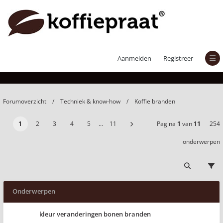
Koffie branden
Aanmelden
Registreer
Forumoverzicht
Techniek & know-how
Koffie branden
1
2
3
4
5
…
11
Pagina
1
van
11
254
onderwerpen
Onderwerpen
kleur veranderingen bonen branden