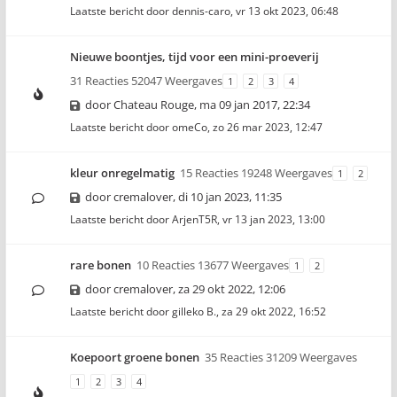
Laatste bericht door
dennis-caro
,
vr 13 okt 2023, 06:48
Nieuwe boontjes, tijd voor een mini-proeverij
31 Reacties 52047 Weergaves
1
2
3
4
door
Chateau Rouge
,
ma 09 jan 2017, 22:34
Laatste bericht door
omeCo
,
zo 26 mar 2023, 12:47
kleur onregelmatig
15 Reacties 19248 Weergaves
1
2
door
cremalover
,
di 10 jan 2023, 11:35
Laatste bericht door
ArjenT5R
,
vr 13 jan 2023, 13:00
rare bonen
10 Reacties 13677 Weergaves
1
2
door
cremalover
,
za 29 okt 2022, 12:06
Laatste bericht door
gilleko B.
,
za 29 okt 2022, 16:52
Koepoort groene bonen
35 Reacties 31209 Weergaves
1
2
3
4