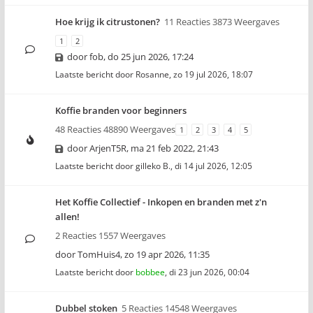
Hoe krijg ik citrustonen?
11 Reacties 3873 Weergaves
1
2
door
fob
,
do 25 jun 2026, 17:24
Laatste bericht door
Rosanne
,
zo 19 jul 2026, 18:07
Koffie branden voor beginners
48 Reacties 48890 Weergaves
1
2
3
4
5
door
ArjenT5R
,
ma 21 feb 2022, 21:43
Laatste bericht door
gilleko B.
,
di 14 jul 2026, 12:05
Het Koffie Collectief - Inkopen en branden met z'n
allen!
2 Reacties 1557 Weergaves
door
TomHuis4
,
zo 19 apr 2026, 11:35
Laatste bericht door
bobbee
,
di 23 jun 2026, 00:04
Dubbel stoken
5 Reacties 14548 Weergaves