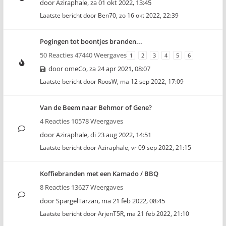
door
Aziraphale
,
za 01 okt 2022, 13:45
Laatste bericht door
Ben70
,
zo 16 okt 2022, 22:39
Pogingen tot boontjes branden...
50 Reacties 47440 Weergaves
1
2
3
4
5
6
door
omeCo
,
za 24 apr 2021, 08:07
Laatste bericht door
RoosW
,
ma 12 sep 2022, 17:09
Van de Beem naar Behmor of Gene?
4 Reacties 10578 Weergaves
door
Aziraphale
,
di 23 aug 2022, 14:51
Laatste bericht door
Aziraphale
,
vr 09 sep 2022, 21:15
Koffiebranden met een Kamado / BBQ
8 Reacties 13627 Weergaves
door
SpargelTarzan
,
ma 21 feb 2022, 08:45
Laatste bericht door
ArjenT5R
,
ma 21 feb 2022, 21:10