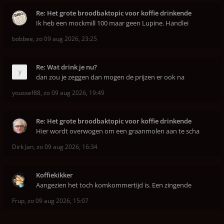
Re: Het grote broodbaktopic voor koffie drinkende
Ik heb een mockmill 100 maar geen Lupine. Handlei
bobbee
,
zo 09 aug 2026, 23:25
Re: Wat drink je nu?
dan zou je zeggen dan mogen de prijzen er ook na
youssef88
,
zo 09 aug 2026, 19:49
Re: Het grote broodbaktopic voor koffie drinkende
Hier wordt overwogen om een graanmolen aan te scha
Dirk Jan
,
zo 09 aug 2026, 16:34
Koffiekikker
Aangezien het toch komkommertijd is. Een zingende
Frup
,
zo 09 aug 2026, 15:07