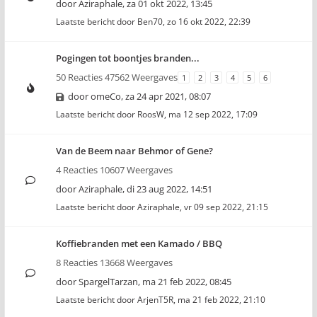
door
Aziraphale
,
za 01 okt 2022, 13:45
Laatste bericht door
Ben70
,
zo 16 okt 2022, 22:39
Pogingen tot boontjes branden...
50 Reacties 47562 Weergaves
1
2
3
4
5
6
door
omeCo
,
za 24 apr 2021, 08:07
Laatste bericht door
RoosW
,
ma 12 sep 2022, 17:09
Van de Beem naar Behmor of Gene?
4 Reacties 10607 Weergaves
door
Aziraphale
,
di 23 aug 2022, 14:51
Laatste bericht door
Aziraphale
,
vr 09 sep 2022, 21:15
Koffiebranden met een Kamado / BBQ
8 Reacties 13668 Weergaves
door
SpargelTarzan
,
ma 21 feb 2022, 08:45
Laatste bericht door
ArjenT5R
,
ma 21 feb 2022, 21:10