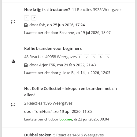
Hoe krijg ik citrustonen?
11 Reacties 3935 Weergaves
1
2
door
fob
,
do 25 jun 2026, 17:24
Laatste bericht door
Rosanne
,
zo 19 jul 2026, 18:07
Koffie branden voor beginners
48 Reacties 49058 Weergaves
1
2
3
4
5
door
ArjenT5R
,
ma 21 feb 2022, 21:43
Laatste bericht door
gilleko B.
,
di 14 jul 2026, 12:05
Het Koffie Collectief - Inkopen en branden met z'n
allen!
2 Reacties 1596 Weergaves
door
TomHuis4
,
zo 19 apr 2026, 11:35
Laatste bericht door
bobbee
,
di 23 jun 2026, 00:04
Dubbel stoken
5 Reacties 14616 Weergaves