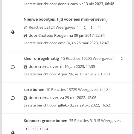
Laatste bericht door
dennis-caro
,
vr 13 okt 2023, 06:48
Nieuwe boontjes, tijd voor een mini-proeverij
31 Reacties 52124 Weergaves
1
2
3
4
door
Chateau Rouge
,
ma 09 jan 2017, 22:34
Laatste bericht door
omeCo
,
zo 26 mar 2023, 12:47
kleur onregelmatig
15 Reacties 19295 Weergaves
1
2
door
cremalover
,
di 10 jan 2023, 11:35
Laatste bericht door
ArjenT5R
,
vr 13 jan 2023, 13:00
rare bonen
10 Reacties 13729 Weergaves
1
2
door
cremalover
,
za 29 okt 2022, 12:06
Laatste bericht door
gilleko B.
,
za 29 okt 2022, 16:52
Koepoort groene bonen
35 Reacties 31315 Weergaves
1
2
3
4