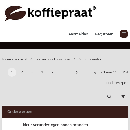
Koffie branden
Aanmelden
Registreer
Forumoverzicht
Techniek & know-how
Koffie branden
1
2
3
4
5
…
11
Pagina
1
van
11
254
onderwerpen
Onderwerpen
kleur veranderingen bonen branden