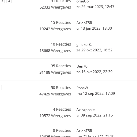
31
Reacties
3
4
omeCo
zo 26 mar 2023, 12:47
52033
Weergaves
15
Reacties
ArjenT5R
vr 13 jan 2023, 13:00
19242
Weergaves
10
Reacties
gilleko B.
za 29 okt 2022, 16:52
13668
Weergaves
35
Reacties
Ben70
zo 16 okt 2022, 22:39
31188
Weergaves
50
Reacties
6
RoosW
ma 12 sep 2022, 17:09
47429
Weergaves
4
Reacties
Aziraphale
vr 09 sep 2022, 21:15
10572
Weergaves
8
Reacties
ArjenT5R
ma 21 feb 2022, 21:10
13625
Weergaves