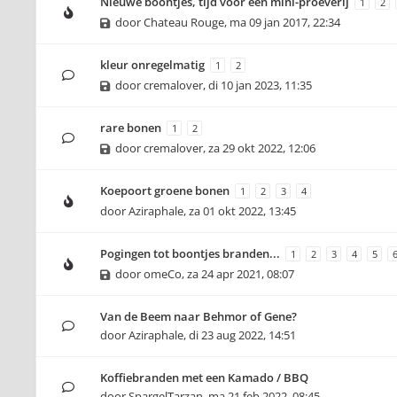
Nieuwe boontjes, tijd voor een mini-proeverij
1
2
door
Chateau Rouge
,
ma 09 jan 2017, 22:34
kleur onregelmatig
1
2
door
cremalover
,
di 10 jan 2023, 11:35
rare bonen
1
2
door
cremalover
,
za 29 okt 2022, 12:06
Koepoort groene bonen
1
2
3
4
door
Aziraphale
,
za 01 okt 2022, 13:45
Pogingen tot boontjes branden...
1
2
3
4
5
door
omeCo
,
za 24 apr 2021, 08:07
Van de Beem naar Behmor of Gene?
door
Aziraphale
,
di 23 aug 2022, 14:51
Koffiebranden met een Kamado / BBQ
door
SpargelTarzan
,
ma 21 feb 2022, 08:45