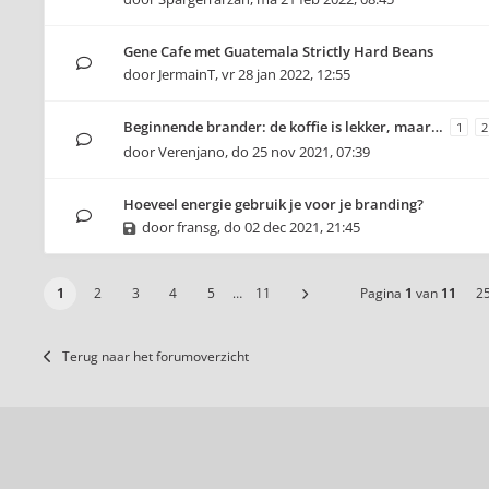
Gene Cafe met Guatemala Strictly Hard Beans
door
JermainT
,
vr 28 jan 2022, 12:55
Beginnende brander: de koffie is lekker, maar…
1
2
door
Verenjano
,
do 25 nov 2021, 07:39
Hoeveel energie gebruik je voor je branding?
door
fransg
,
do 02 dec 2021, 21:45
1
2
3
4
5
…
11
Pagina
1
van
11
2
Terug naar het forumoverzicht