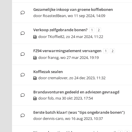
Gezamelijke inkoop van groene koffiebonen
door
RoastedBean
,
wo 11 sep 2024, 14:09
Verkoop zelfgebrande bonen?
1
2
door
TKoffie82
,
zo 24 mar 2024, 11:22
FZ94 verwarmingselement vervangen
1
2
door
fransg
,
wo 27 mar 2024, 19:19
Koffiezak sealen
door
cremalover
,
zo 24 dec 2023, 11:32
Brandavonturen gedeeld en adviezen gevraagd
door
fob
,
ma 30 okt 2023, 17:54
Eerste batch klaar! (was "tips ongebrande bonen")
door
dennis-caro
,
wo 16 aug 2023, 10:37