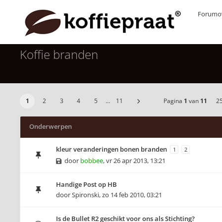
Forumov
Koffie branden
1
2
3
4
5
…
11
Pagina
1
van
11
2
Onderwerpen
kleur veranderingen bonen branden
1
2
door
bobbee
,
vr 26 apr 2013, 13:21
Handige Post op HB
door
Spironski
,
zo 14 feb 2010, 03:21
Is de Bullet R2 geschikt voor ons als Stichting?