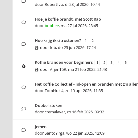
door
RobertIvo
,
di 28 jul 2026, 10:44
Hoe je koffie brandt, met Scott Rao
door
bobbee
,
ma 27 jul 2026, 23:45
Hoe krijg ik citrustonen?
1
2
door
fob
,
do 25 jun 2026, 17:24
Koffie branden voor beginners
1
2
3
4
5
door
ArjenT5R
,
ma 21 feb 2022, 21:43
Het Koffie Collectief - Inkopen en branden met z'n alle
door
TomHuis4
,
zo 19 apr 2026, 11:35
Dubbel stoken
door
cremalaver
,
zo 16 feb 2025, 09:32
Jemen
door
SantoYirga
,
wo 22 jan 2025, 12:09