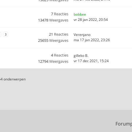
7
Reacties
bobbee
vr 28 jan 2022, 20:54
13478
Weergaves
21
Reacties
3
Verenjano
ma 17 jan 2022, 23:26
25655
Weergaves
4
Reacties
gilleko B.
vr 17 dec 2021, 15:24
12794
Weergaves
54 onderwerpen
Forump