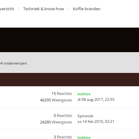
erzicht
Techniek & know-how
Koffie branden
54 onderwerpen
15
Reacties
bobbee
di 08 aug 2017, 22:55
46295
Weergaves
0
Reacties
Spironski
zo 14 feb 2010, 03:21
24280
Weergaves
3
Reacties
bobbee