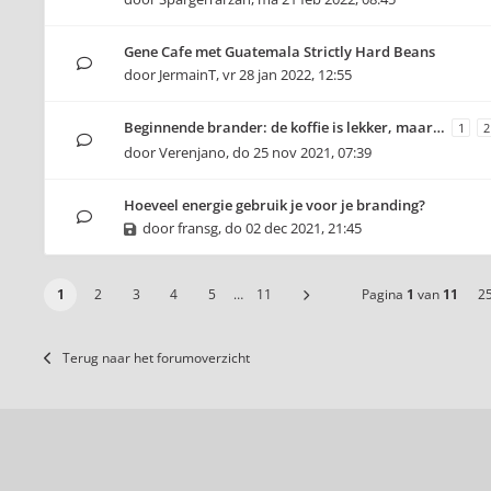
Gene Cafe met Guatemala Strictly Hard Beans
door
JermainT
,
vr 28 jan 2022, 12:55
Beginnende brander: de koffie is lekker, maar…
1
2
door
Verenjano
,
do 25 nov 2021, 07:39
Hoeveel energie gebruik je voor je branding?
door
fransg
,
do 02 dec 2021, 21:45
1
2
3
4
5
…
11
Pagina
1
van
11
2
Terug naar het forumoverzicht