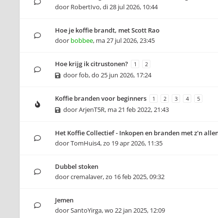
door
RobertIvo
,
di 28 jul 2026, 10:44
Hoe je koffie brandt, met Scott Rao
door
bobbee
,
ma 27 jul 2026, 23:45
Hoe krijg ik citrustonen?
1
2
door
fob
,
do 25 jun 2026, 17:24
Koffie branden voor beginners
1
2
3
4
5
door
ArjenT5R
,
ma 21 feb 2022, 21:43
Het Koffie Collectief - Inkopen en branden met z'n alle
door
TomHuis4
,
zo 19 apr 2026, 11:35
Dubbel stoken
door
cremalaver
,
zo 16 feb 2025, 09:32
Jemen
door
SantoYirga
,
wo 22 jan 2025, 12:09