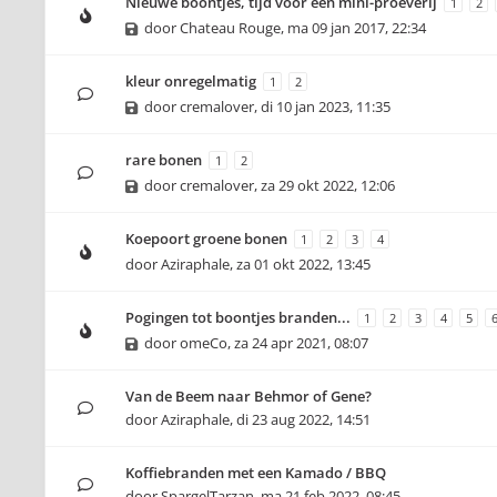
Nieuwe boontjes, tijd voor een mini-proeverij
1
2
door
Chateau Rouge
,
ma 09 jan 2017, 22:34
kleur onregelmatig
1
2
door
cremalover
,
di 10 jan 2023, 11:35
rare bonen
1
2
door
cremalover
,
za 29 okt 2022, 12:06
Koepoort groene bonen
1
2
3
4
door
Aziraphale
,
za 01 okt 2022, 13:45
Pogingen tot boontjes branden...
1
2
3
4
5
door
omeCo
,
za 24 apr 2021, 08:07
Van de Beem naar Behmor of Gene?
door
Aziraphale
,
di 23 aug 2022, 14:51
Koffiebranden met een Kamado / BBQ
door
SpargelTarzan
,
ma 21 feb 2022, 08:45