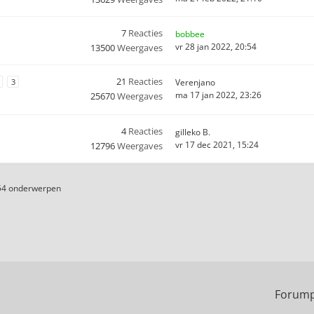
7
Reacties
bobbee
vr 28 jan 2022, 20:54
13500
Weergaves
21
Reacties
3
Verenjano
ma 17 jan 2022, 23:26
25670
Weergaves
4
Reacties
gilleko B.
vr 17 dec 2021, 15:24
12796
Weergaves
54 onderwerpen
Forump