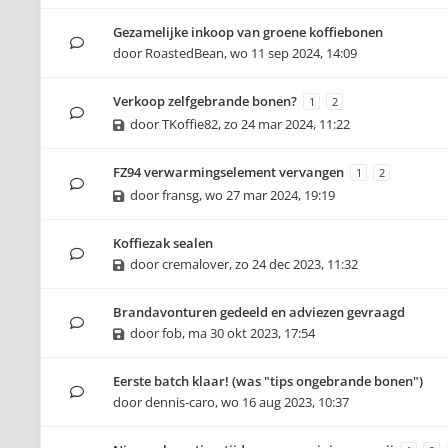
Gezamelijke inkoop van groene koffiebonen
door
RoastedBean
,
wo 11 sep 2024, 14:09
Verkoop zelfgebrande bonen?
1
2
door
TKoffie82
,
zo 24 mar 2024, 11:22
FZ94 verwarmingselement vervangen
1
2
door
fransg
,
wo 27 mar 2024, 19:19
Koffiezak sealen
door
cremalover
,
zo 24 dec 2023, 11:32
Brandavonturen gedeeld en adviezen gevraagd
door
fob
,
ma 30 okt 2023, 17:54
Eerste batch klaar! (was "tips ongebrande bonen")
door
dennis-caro
,
wo 16 aug 2023, 10:37