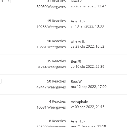
31
Reacties
3
4
omeCo
zo 26 mar 2023, 12:47
52050
Weergaves
15
Reacties
ArjenT5R
vr 13 jan 2023, 13:00
19256
Weergaves
10
Reacties
gilleko B.
za 29 okt 2022, 16:52
13681
Weergaves
35
Reacties
Ben70
zo 16 okt 2022, 22:39
31214
Weergaves
50
Reacties
6
RoosW
ma 12 sep 2022, 17:09
47447
Weergaves
4
Reacties
Aziraphale
vr 09 sep 2022, 21:15
10581
Weergaves
8
Reacties
ArjenT5R
ma 21 feb 2022, 21:10
13629
Weergaves