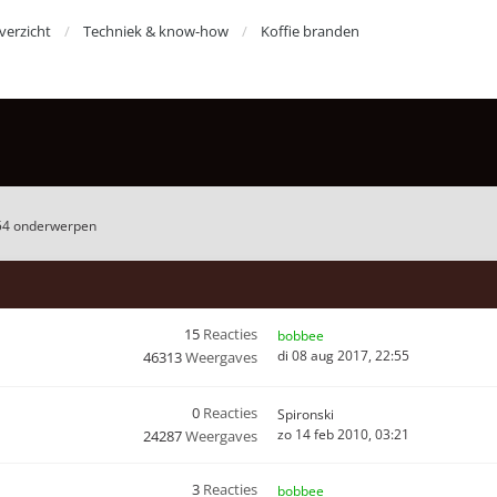
erzicht
Techniek & know-how
Koffie branden
54 onderwerpen
15
Reacties
bobbee
di 08 aug 2017, 22:55
46313
Weergaves
0
Reacties
Spironski
zo 14 feb 2010, 03:21
24287
Weergaves
3
Reacties
bobbee