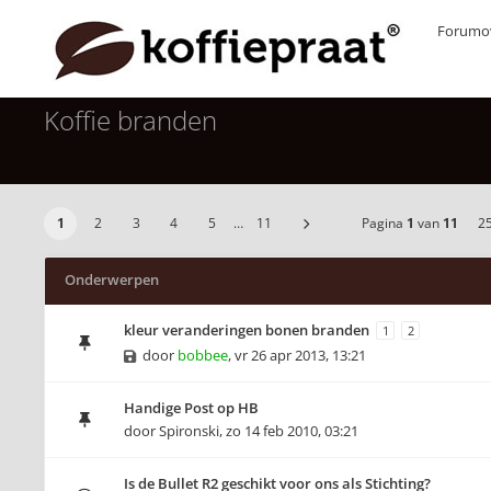
Forumov
Koffie branden
1
2
3
4
5
…
11
Pagina
1
van
11
2
Onderwerpen
kleur veranderingen bonen branden
1
2
door
bobbee
,
vr 26 apr 2013, 13:21
Handige Post op HB
door
Spironski
,
zo 14 feb 2010, 03:21
Is de Bullet R2 geschikt voor ons als Stichting?